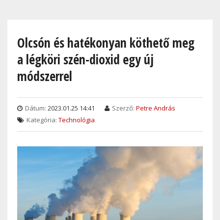
Skip
to
main
Olcsón és hatékonyan köthető meg
content
a légköri szén-dioxid egy új
módszerrel
Dátum:
2023.01.25 14:41
Szerző:
Petre András
Kategória:
Technológia