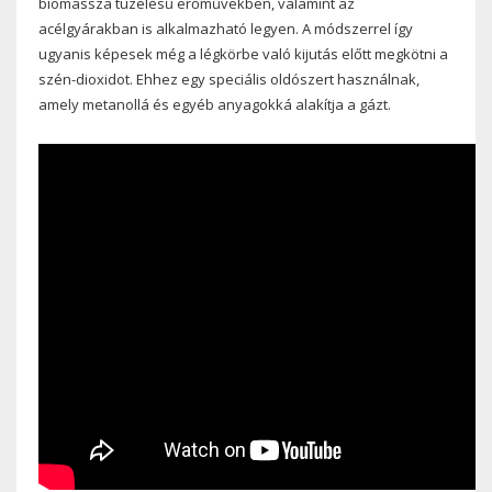
biomassza tüzelésű erőművekben, valamint az
acélgyárakban is alkalmazható legyen. A módszerrel így
ugyanis képesek még a légkörbe való kijutás előtt megkötni a
szén-dioxidot. Ehhez egy speciális oldószert használnak,
amely metanollá és egyéb anyagokká alakítja a gázt.