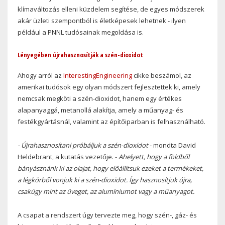
klímaváltozás elleni küzdelem segítése, de egyes módszerek
akár üzleti szempontból is életképesek lehetnek - ilyen
például a PNNL tudósainak megoldása is.
Lényegében újrahasznosítják a szén-dioxidot
Ahogy arról az
InterestingEngineering
cikke beszámol, az
amerikai tudósok egy olyan módszert fejlesztettek ki, amely
nemcsak megköti a szén-dioxidot, hanem egy értékes
alapanyaggá, metanollá alakítja, amely a műanyag- és
festékgyártásnál, valamint az építőiparban is felhasználható.
- Újrahasznosítani próbáljuk a szén-dioxidot
- mondta David
Heldebrant, a kutatás vezetője. -
Ahelyett, hogy a földből
bányásznánk ki az olajat, hogy előállítsuk ezeket a termékeket,
a légkörből vonjuk ki a szén-dioxidot. Így hasznosítjuk újra,
csakúgy mint az üveget, az alumíniumot vagy a műanyagot.
A csapat a rendszert úgy tervezte meg, hogy szén-, gáz- és