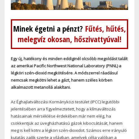
Minek égetni a pénzt?
Fűtés, hűtés,
melegvíz okosan, hőszivattyúval!
Egy új, hatékony és minden eddiginél olcsóbb megoldást talált
az amerikai Pacific Northwest National Laboratory (PNNL) a
légköri szén-dioxid megkötésére. A módszerrel ráadásul
nemcsak megkötni lehet a gázt, hanem széles körben
alkalmazott metanollá alakítani.
Az Éghajlatváltozási Kormányközi testület (IPCC) legutóbbi
jelentésében arra figyelmeztetett, hogy a klímaváltozás
hatásainak mérséklése érdekében már nem elég, ha
csökkentjük az üvegházhatású gázok kibocsátását, hanem
meg is kell kötni a légköri szén-dioxidot. Számos erre irányuló
kutatás zajlik szerte a világban, amelyek célja valóban a