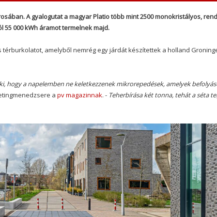
osában. A gyalogutat a magyar Platio több mint 2500 monokristályos, rend
ól 55 000 kWh áramot termelnek majd.
s térburkolatot, amelyből nemrég egy járdát készítettek a holland Groning
k ki, hogy a napelemben ne keletkezzenek mikrorepedések, amelyek befolyá
ketingmenedzsere a
pv magazinnak
. -
Teherbírása két tonna, tehát a séta te