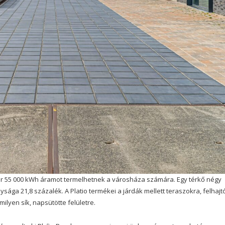
kár 55 000 kWh áramot termelhetnek a városháza számára. Egy térkő négy
ága 21,8 százalék. A Platio termékei a járdák mellett teraszokra, felhajt
milyen sík, napsütötte felületre.