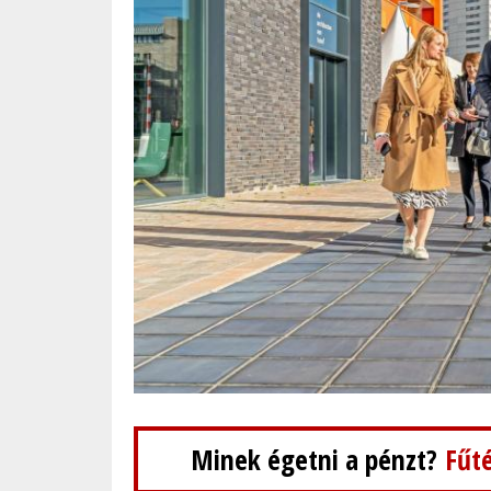
Minek égetni a pénzt?
Fűté