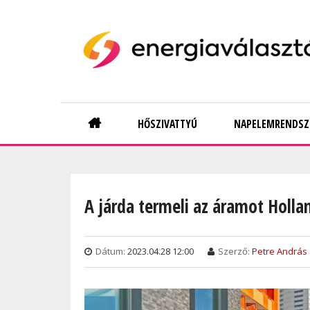
Skip
to
main
content
Main
HŐSZIVATTYÚ
NAPELEMRENDSZ
navigation
A járda termeli az áramot Holl
Dátum:
2023.04.28 12:00
Szerző:
Petre András