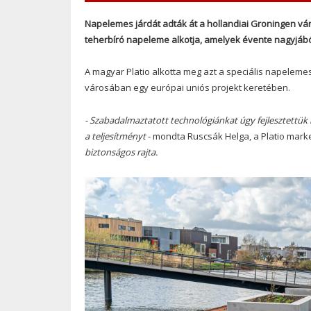
Napelemes járdát adták át a hollandiai Groningen vár
teherbíró napeleme alkotja, amelyek évente nagyjáb
A magyar Platio alkotta meg azt a speciális napeleme
városában egy európai uniós projekt keretében.
- Szabadalmaztatott technológiánkat úgy fejlesztettü
a teljesítményt
- mondta Ruscsák Helga, a Platio mar
biztonságos rajta.