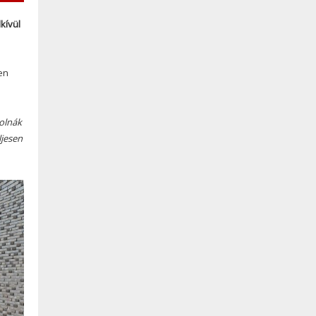
kívül
en
solnák
ljesen