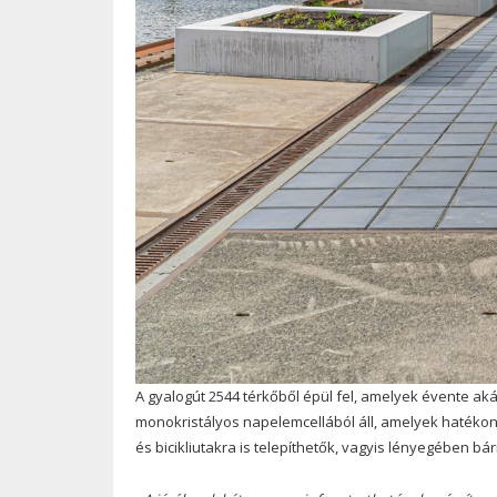
A gyalogút 2544 térkőből épül fel, amelyek évente a
monokristályos napelemcellából áll, amelyek hatékonys
és bicikliutakra is telepíthetők, vagyis lényegében bár