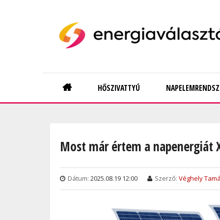
Skip
to
main
content
Main
HŐSZIVATTYÚ
NAPELEMRENDSZ
navigation
Most már értem a napenergiát XX
Dátum:
2025.08.19 12:00
Szerző:
Véghely Tam