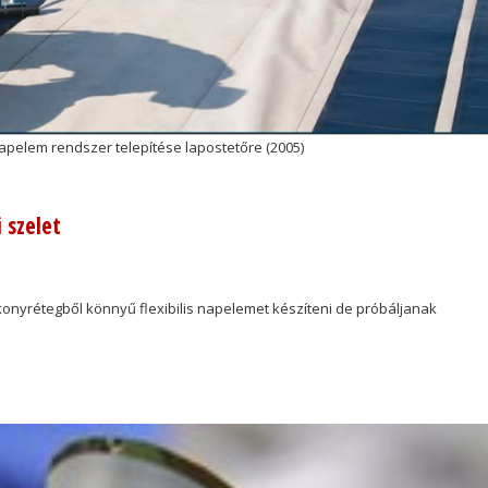
s napelem rendszer telepítése lapostetőre (2005)
 szelet
nyrétegből könnyű flexibilis napelemet készíteni de próbáljanak