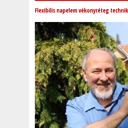
Flexibilis napelem vékonyréteg techni