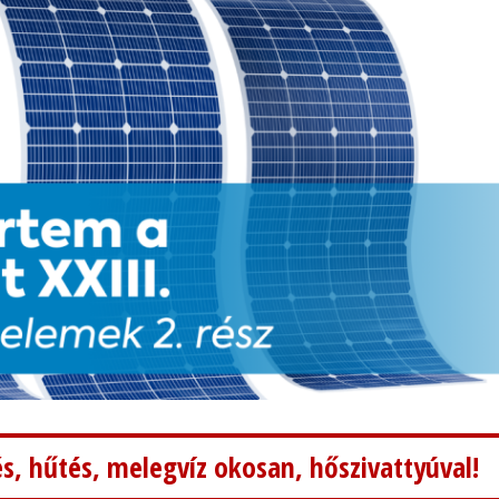
s, hűtés, melegvíz okosan, hőszivattyúval!