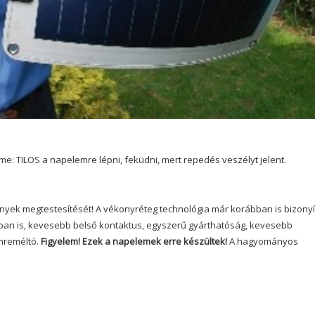
me: TILOS a napelemre lépni, feküdni, mert repedés veszélyt jelent.
igények megtestesítését! A vékonyréteg technológia már korábban is bizonyí
n is, kevesebb belső kontaktus, egyszerű gyárthatóság, kevesebb
emreméltó.
Figyelem! Ezek a napelemek erre készültek!
A hagyományos