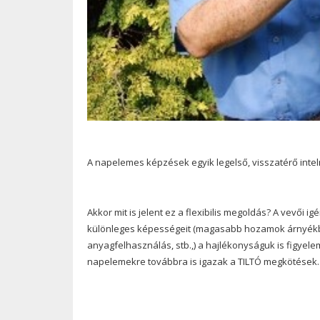
A napelemes képzések egyik legelső, visszatérő intel
Akkor mit is jelent ez a flexibilis megoldás? A vevői 
különleges képességeit (magasabb hozamok árnyékba
anyagfelhasználás, stb.,) a hajlékonyságuk is figyel
napelemekre továbbra is igazak a TILTÓ megkötések.