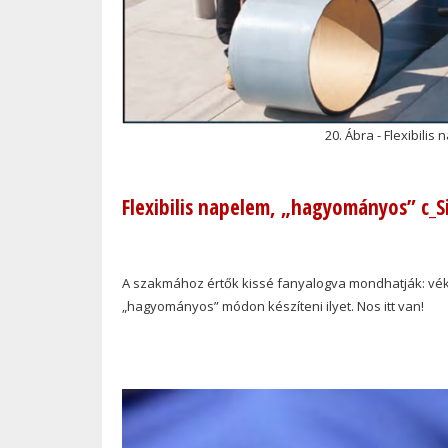
20. Ábra - Flexibili
Flexibilis napelem, „hagyományos” c_Si
A szakmához értők kissé fanyalogva mondhatják: véko
„hagyományos” módon készíteni ilyet. Nos itt van!