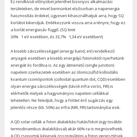
Ez rendkívüli előnyöket jelenthet bizonyos alkalmazási
területeken, de mivel bennünket elsősorban a napenergia
hasznosítás érdekel, ügyesen kihasználhatjuk arra, hogy SQ
korlátot kikerüljük. Emlékezzünk vissza arra a tényre, hogy ez
a korlát energiasáv függő. (SQ limit
30%
1 eV esetében, és 33,7%
1,34 eV esetében!)
A kisebb sávszélességgel (energy band, eV) rendelkező
anyagok esetében a kisebb energiájú fotonoktól nyerhetünk
energiát és fordítva is. Az egy átmenetű (single junction)
napelem szerkezetek esetében az ólomszulfid kolloidális
kvantum csomópontok (colloidal quantum dot, CQD) esetében
olyan energia sávszélességek (távoli infra vörös, FIR) is
elérhetők melyek a hagyományos napelem cellákkal
lehetetlen. Ne feledjük, hogy a Földet érő sugárzás egy
jelentős része (kb. 50%) az infra (NIR, FIR) tartományba esik.
A QD solar cellák a foton átalakítási hatásfokot (egy további
termodinamikus átalakítással) akár 66%-ra is megnövelhetik.
A QD csoportok képesek összegyűjteni a foton gerjesztések