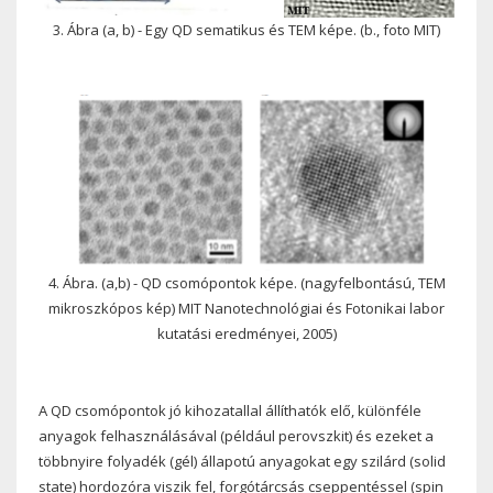
3. Ábra (a, b) - Egy QD sematikus és TEM képe. (b., foto MIT)
4. Ábra. (a,b) - QD csomópontok képe. (nagyfelbontású, TEM
mikroszkópos kép) MIT Nanotechnológiai és Fotonikai labor
kutatási eredményei, 2005)
A QD csomópontok jó kihozatallal állíthatók elő, különféle
anyagok felhasználásával (például perovszkit) és ezeket a
többnyire folyadék (gél) állapotú anyagokat egy szilárd (solid
state) hordozóra viszik fel, forgótárcsás cseppentéssel (spin