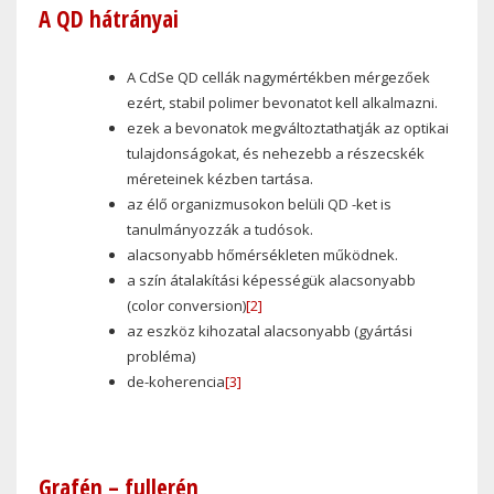
A QD hátrányai
A CdSe QD cellák nagymértékben mérgezőek
ezért, stabil polimer bevonatot kell alkalmazni.
ezek a bevonatok megváltoztathatják az optikai
tulajdonságokat, és nehezebb a részecskék
méreteinek kézben tartása.
az élő organizmusokon belüli QD -ket is
tanulmányozzák a tudósok.
alacsonyabb hőmérsékleten működnek.
a szín átalakítási képességük alacsonyabb
(color conversion)
[2]
az eszköz kihozatal alacsonyabb (gyártási
probléma)
de-koherencia
[3]
Grafén – fullerén