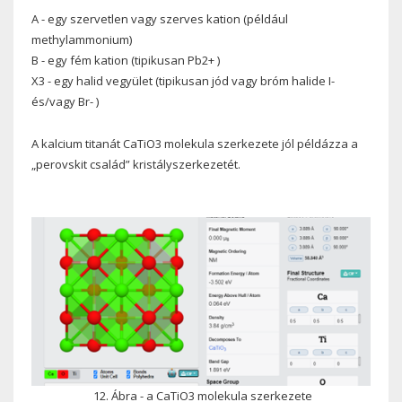
A - egy szervetlen vagy szerves kation (például
methylammonium)
B - egy fém kation (tipikusan Pb2+ )
X3 - egy halid vegyület (tipikusan jód vagy bróm halide I-
és/vagy Br- )
A kalcium titanát CaTiO3 molekula szerkezete jól példázza a
„perovskit család” kristályszerkezetét.
12. Ábra - a CaTiO3 molekula szerkezete