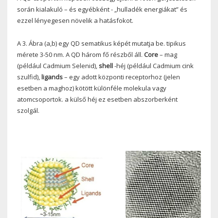
során kialakuló – és egyébként - „hulladék energiákat” és
ezzel lényegesen növelik a hatásfokot.
A 3. Ábra (a,b) egy QD sematikus képét mutatja be. tipikus
mérete 3-50 nm. A QD három fő részből áll.
Core
– mag
(például Cadmium Selenid),
shell
-héj (például Cadmium cink
szulfid),
ligands
– egy adott központi receptorhoz (jelen
esetben a maghoz) kötött különféle molekula vagy
atomcsoportok. a külső héj ez esetben abszorberként
szolgál.