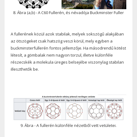
8. Ábra (a,b) - A C60 Fullerén, és névadója Buckminster Fuller
A fullerének közül azok stabilak, melyek sokszögű alakjában
az ötszögeket csak hatszög veszi körül, mely egyben a
buckminsterfullerén fontos jellemzője. Ha másodrendű kötést
létesít, a gömbalak nem nagyon torzul, illetve különféle
részecskék a molekula üreges belsejébe viszonylag stabilan
illeszthetők be.
9. Ábra - A fullerén különféle nézetből vett vetületei.