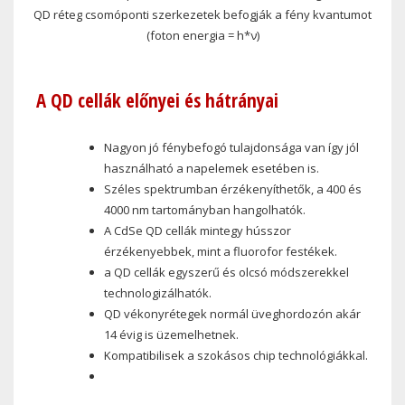
QD réteg csomóponti szerkezetek befogják a fény kvantumot
(foton energia = h*ν)
A QD cellák előnyei és hátrányai
Nagyon jó fénybefogó tulajdonsága van így jól
használható a napelemek esetében is.
Széles spektrumban érzékenyíthetők, a 400 és
4000 nm tartományban hangolhatók.
A CdSe QD cellák mintegy hússzor
érzékenyebbek, mint a fluorofor festékek.
a QD cellák egyszerű és olcsó módszerekkel
technologizálhatók.
QD vékonyrétegek normál üveghordozón akár
14 évig is üzemelhetnek.
Kompatibilisek a szokásos chip technológiákkal.