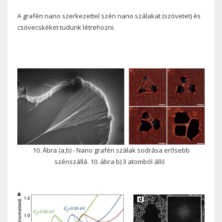
A grafén nano szerkezettel szén nano szálakat (szövetet) és
csövecskéket tudunk létrehozni.
10. Ábra (a,b) - Nano grafén szálak sodrása erősebb
szénszállá. 10. ábra b) 3 atomból álló