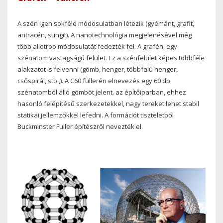
A szén igen sokféle módosulatban létezik (gyémánt, grafit,
antracén, sungit). A nanotechnológia megjelenésével még
több allotrop módosulatát fedezték fel. A grafén, egy
szénatom vastagságú felület. Ez a szénfelület képes többféle
alakzatot is felvenni (gömb, henger, többfalú henger,
csőspirál, stb.,). A C60 fullerén elnevezés egy 60 db
szénatomból álló gömböt jelent. az építőiparban, ehhez
hasonló felépítésű szerkezetekkel, nagy tereket lehet stabil
statikai jellemzőkkel lefedni. A formációt tiszteletből
Buckminster Fuller építészről nevezték el.