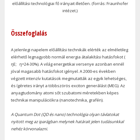
előállítási technológiai fő irányait illetően. (forrás: Fraunhofer
intézet.)
Összefoglalás
A jelenlegi napelem előállítási technikák elérték az elméletileg
elérhető legnagyobb normál energia átalakítási hatásfokot (
ŋE
;
ŋ=
24-30%). A világ energetikai versenye azonban ennél
jóval magasabb hatásfokot igényel. A 2000-es években
végzett intenzív kutatások megmutatták az egyik lehetséges,
és ígéretes irányt a többszörös exciton generálást (MEG). Az
anyagtudomány atomi sőt szubatomi méretekben képes
technikai manipulációkra (nanotechnika, grafén).
A Quantum Dot (QD és nano) technológia olyan távlatokat
nyitott meg az iparágban melynek határait jelen tudásunkkal
nehéz körvonalazni.