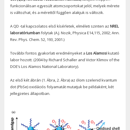
funkcionálisan egyesült atomcsoportokat jelöl, melyek mérete
is változhat, és a mérettől függően alakjuk is változik.
A QD -tal kapcsolatos első kísérletek, elméleti szinten az
NREL
laboratóriumban
folytak (
A.J. Nozik, Physica E14,115, 2002; Ann.
Rev. Phys. Chem. 52, 193, 2001.)
További fontos gyakorlati eredményeket a
Los Alamosi
kutató
labor hozott. (
2004 by Richard Schaller and Victor Klimov of the
DOE’s Los Alamos National Laboratory).
Az első két ábrán (1. Ábra, 2. Ábra) az ólom szelenid kvantum
dot (PbSe) oxidációs folyamatát mutatjuk be példaként, két
jellegzetes állapotban.