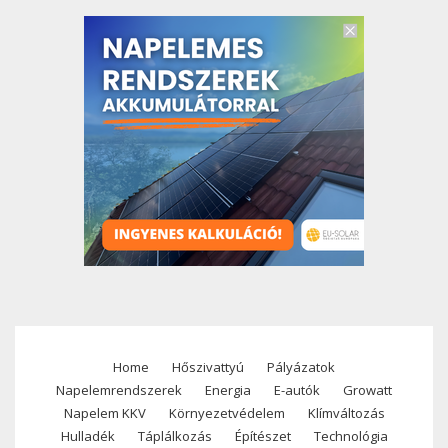
Home
Hőszivattyú
Pályázatok
Footer
Napelemrendszerek
Energia
E-autók
Growatt
menu
Napelem KKV
Környezetvédelem
Klímváltozás
Hulladék
Táplálkozás
Építészet
Technológia