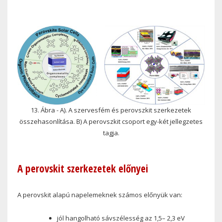
13. Ábra - A). A szervesfém és perovszkit szerkezetek
összehasonlítása. B) A perovszkit csoport egy-két jellegzetes
tagja.
A perovskit szerkezetek előnyei
A perovskit alapú napelemeknek számos előnyük van:
jól hangolható sávszélesség az
1,5– 2,3 eV