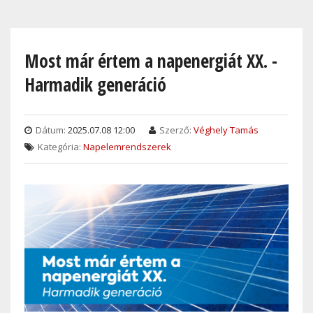
Skip
to
main
Most már értem a napenergiát XX. -
content
Harmadik generáció
Dátum:
2025.07.08 12:00
Szerző:
Véghely Tamás
Kategória:
Napelemrendszerek