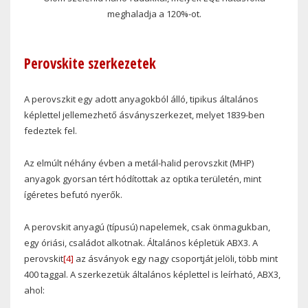
meghaladja a 120%-ot.
Perovskite szerkezetek
A perovszkit egy adott anyagokból álló, tipikus általános
képlettel jellemezhető ásványszerkezet, melyet 1839-ben
fedeztek fel.
Az elmúlt néhány évben a metál-halid perovszkit (MHP)
anyagok gyorsan tért hódítottak az optika területén, mint
ígéretes befutó nyerők.
A perovskit anyagú (típusú) napelemek, csak önmagukban,
egy óriási, családot alkotnak. Általános képletük ABX3. A
perovskit
[4]
az ásványok egy nagy csoportját jelöli, több mint
400 taggal. A szerkezetük általános képlettel is leírható, ABX3,
ahol: