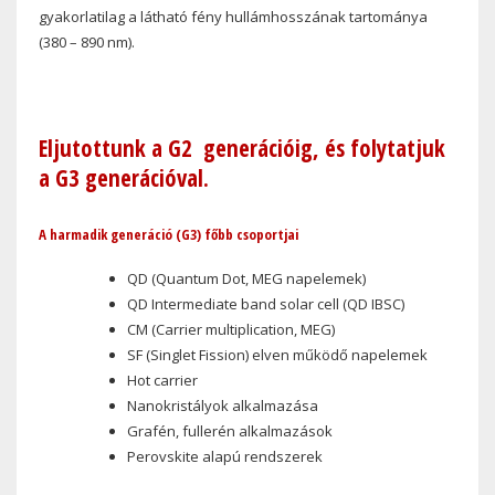
gyakorlatilag a látható fény hullámhosszának tartománya
(380 – 890 nm).
Eljutottunk a G2
generációig, és
folytatjuk
a G3 generációval.
A harmadik generáció (G3) főbb csoportjai
QD
(Quantum Dot, MEG napelemek)
QD Intermediate band solar cell (QD IBSC)
CM (Carrier multiplication, MEG)
SF (Singlet Fission) elven működő napelemek
Hot carrier
Nanokristályok alkalmazása
Grafén, fullerén alkalmazások
Perovskite alapú rendszerek