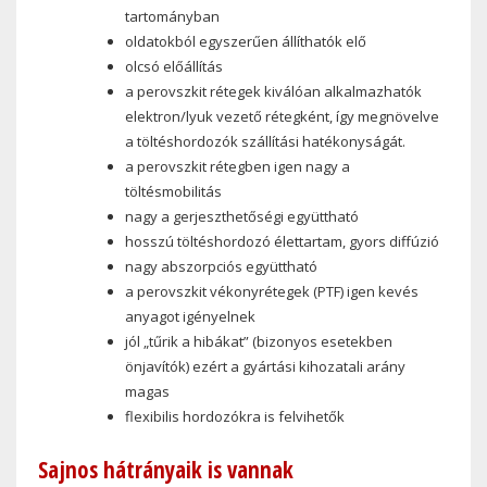
tartományban
oldatokból egyszerűen állíthatók elő
olcsó előállítás
a perovszkit rétegek kiválóan alkalmazhatók
elektron/lyuk vezető rétegként, így megnövelve
a töltéshordozók szállítási hatékonyságát.
a perovszkit rétegben igen nagy a
töltésmobilitás
nagy a gerjeszthetőségi együttható
hosszú töltéshordozó élettartam, gyors diffúzió
nagy abszorpciós együttható
a perovszkit vékonyrétegek (PTF) igen kevés
anyagot igényelnek
jól „tűrik a hibákat” (bizonyos esetekben
önjavítók) ezért a gyártási kihozatali arány
magas
flexibilis hordozókra is felvihetők
Sajnos hátrányaik is vannak