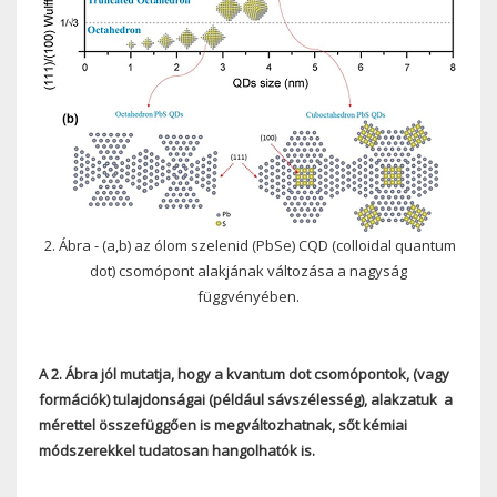
2. Ábra - (a,b) az ólom szelenid (PbSe) CQD (colloidal quantum
dot) csomópont alakjának változása a nagyság
függvényében.
A 2. Ábra jól mutatja, hogy a kvantum dot csomópontok, (vagy
formációk) tulajdonságai (például sávszélesség), alakzatuk a
mérettel összefüggően is megváltozhatnak, sőt kémiai
módszerekkel tudatosan hangolhatók is.