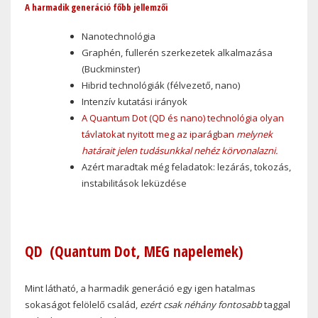
A harmadik generáció főbb jellemzői
Nanotechnológia
Graphén, fullerén szerkezetek alkalmazása
(Buckminster)
Hibrid technológiák (félvezető, nano)
Intenzív kutatási irányok
A Quantum Dot (QD és nano) technológia olyan
távlatokat nyitott meg az iparágban
melynek
határait jelen tudásunkkal nehéz körvonalazni.
Azért maradtak még feladatok: lezárás, tokozás,
instabilitások leküzdése
QD
(Quantum Dot, MEG napelemek)
Mint látható, a harmadik generáció egy igen hatalmas
sokaságot felölelő család,
ezért csak néhány fontosabb
taggal