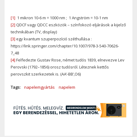
[1]
1 mikron 10-6 m = 1000 nm ;
1 Angström = 10
-1 nm
[2]
QDCF vagy QDCC eszközök – színfokozó eljárások a kijelző
technikában (TV, display)
[3]
egy kvantum szuperpozíció széthullása
:
https://link.springer.com/chapter/10.1007/978-3-540-70626-
7_48
[4]
Felfedezte Gustav Rose, német tudós 1839, elnevezve Lev
Perovski (1792–1856) orosz tudósról. Léteznek kettős
perovszkit szerkezetek is. (AA’-BB’,O
6)
Tags
napelemgyártás
napelem