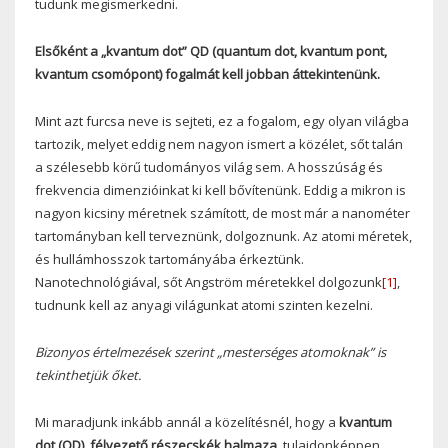
tudunk megismerkedni.
Elsőként a „kvantum dot” QD (quantum dot, kvantum pont,
kvantum csomópont) fogalmát kell jobban áttekintenünk.
Mint azt furcsa neve is sejteti, ez a fogalom, egy olyan világba
tartozik, melyet eddig nem nagyon ismert a közélet, sőt talán
a szélesebb körű tudományos világ sem. A hosszúság és
frekvencia dimenzióinkat ki kell bővítenünk. Eddig a mikron is
nagyon kicsiny méretnek számított, de most már a nanométer
tartományban kell terveznünk, dolgoznunk. Az atomi méretek,
és hullámhosszok tartományába érkeztünk.
Nanotechnológiával, sőt Angström méretekkel dolgozunk
[1]
,
tudnunk kell az anyagi világunkat atomi szinten kezelni.
Bizonyos értelmezések szerint „mesterséges atomoknak” is
tekinthetjük őket.
Mi maradjunk inkább annál a közelítésnél, hogy a
kvantum
dot (QD), félvezető részecskék halmaza,
tulajdonképpen