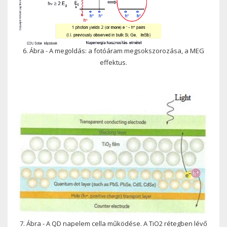
6. Ábra - A megoldás: a fotóáram megsokszorozása, a MEG
effektus.
7. Ábra - A QD napelem cella működése. A TiO2 rétegben lévő