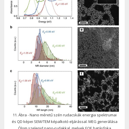
11. Ábra - Nano méretű szén rudacskák energia spektrumai
és QD képei SEM/TEM képalkotó eljárással. MEG generálása
Ólom szelenid nano-rudakkal, melyek EQE hatásfoka