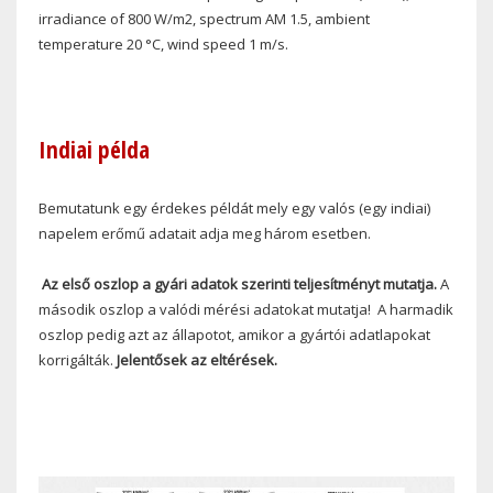
irradiance of 800 W/m
2
, spectrum AM 1.5, ambient
temperature 20 °C, wind speed 1 m/s.
Indiai példa
Bemutatunk egy érdekes példát mely egy valós (egy indiai)
napelem erőmű adatait adja meg három esetben.
Az első oszlop a gyári adatok szerinti teljesítményt mutatja.
A
második oszlop a valódi mérési adatokat mutatja!
A harmadik
oszlop pedig azt az állapotot, amikor a gyártói adatlapokat
korrigálták.
Jelentősek az eltérések.