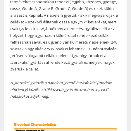
termékeket csoportokba rendezi (legjobb, közepes, gyenge,
rossz, Grade-A, Grade-B, Grade-C, Grade-D) és ezek külön
árazást is kapnak. A napelem gyártók - akik megvásárolják a
cellákat – ezekből állítanak össze egy „mix” keveréket, mert
csak így lesz költséghatékony a termelés. Így állhat elő az a
helyzet, hogy ugyanazon külmérettel rendelkező cellák
felhasználásával, és ugyanolyan külméretű napelemek, 240
W-osak, vagy akár 275 W-osak is lehetnek. Ez utóbbi nyilván
„erősen válogatott cellákat jelent. Ugyanígy járnak el a
„vertikális” gyártással rendelkező gyárak is, melyek maguk
gyártják a cellát.
A „korrekt” gyártók a napelem „eredő hatásfokát” (module
efficiency) közlik, a trükkösebb gyártók azonban a „cella”
hatásfokot adják meg.