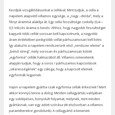
Kezdjük vizsgálódásunkat a cellával. Mint tudjuk, a cella a
napelem alapvető villamos egysége, a „nagy –dióda”, mely a
fényt árammá alakítja át. Egy cella feszültsége csekély (0,4—
0,5 Vdc) és árama is kevés. Ahhoz, hogy nagyobb feszültséget
kapjunk több cellát sorosan kell kapcsolnunk, a nagyobb
áram érdekében pedig több cellát párhuzamosan kell kötni.
Így alakul ki a napelem rendszerünk első „rendszer eleme” a
„belső string”, mely sorosan és párhuzamosan kötött
„egyforma” cellák halmazából áll. Villamos ismereteink
alapján tudjuk, hogy a soros / párhuzamos kapcsolások
„sikerességének” egy záloga, hogy a kapcsolt elemek
egyformák legyenek.
Vajon a napelem gyárba csak egyforma cellák érkeznek? Mert
akkor könnyű lenne a dolog. Minden cellagyártás valójában
egy soklépéses, bonyolult folyamat, melynek, mint minden
gyártásnak, van egy adott szórása (itt elsősorban a villamos
paraméterekre gondolunk). A cellagyártó a kimeneti