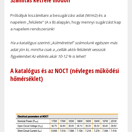
Próbáljuk kiszámítani a besugárzási adat (W/m
2
) és a
napelem „felülete” (A x B) alapján, hogy mennyi sugárzást kap
a napelem rendszerünk!
Ha a katalógus szerinti „külmérettel” számolunk egészen más
adat jön ki, mintha csak a „cellák aktív felületét vesszük
figyelembe! Az eltérés akár 10-12 % is lehet!
A katalógus és az NOCT (névleges működési
hőmérséklet)