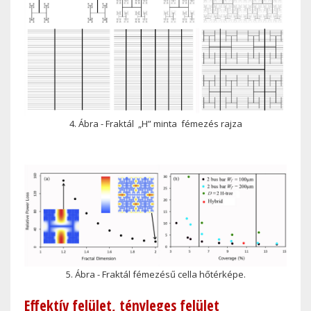
4. Ábra - Fraktál „H” minta fémezés rajza
5. Ábra - Fraktál fémezésű cella hőtérképe.
Effektív felület, tényleges felület