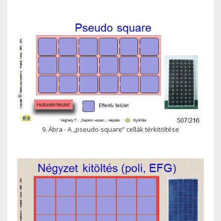
9. Ábra - A „pseudo-square” cellák térkitöltése