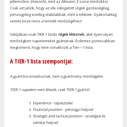
jellemzőire. (Hasonló, mint az Altmann Z score minősítés).
Csak azt jelzik, hogy az ide válogatott cégek gazdaságilag,
pénzügyileg esetleg stabilabbak, mint a többiek. Gyakorlatilag
semmi köze nincs a termék minőségéhez!
Valójában csak TIER-1 listás
cégek léteznek
, akik ilyen-olyan
minőségben napelemeket gyártanak. Érdemes pontosabban
megismerni, hogy mire vonatkozik a Tier—1 lista.
A TIER-1 lista szempontjai:
A gyártóra vonatkoznak, nem a gyártmány minőségére.
TIER-1 napelem nem létezik, csak TIER-1 gyártó!
Experience - tapasztalat
Financial position - pénzügyi helyzet
Strategic and tactical position - stratégiai és
taktikai helyzet