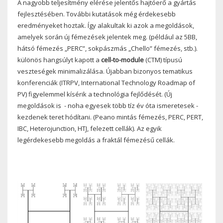
A nagyobb teljesítmény elérése jelentős hajtóerő a gyártás
fejlesztésében. További kutatások még érdekesebb
eredményeket hoztak. Így alakultak ki azok a megoldások,
amelyek során új fémezések jelentek meg. (például az 5BB,
hátsó fémezés „PERC”, sokpászmás „Chello” fémezés, stb.).
különös hangsúlyt kapott a
cell-to-module
(CTM) típusú
veszteségek minimalizálása. Újabban bizonyos tematikus
konferenciák (ITRPV, International Technology Roadmap of
PV) figyelemmel kísérik a technológia fejlődését. (Új
megoldások is
- noha egyesek több tíz év óta ismeretesek -
kezdenek teret hódítani. (Peano mintás fémezés, PERC, PERT,
IBC, Heterojunction, HTJ, felezett cellák). Az egyik
legérdekesebb megoldás a fraktál fémezésű cellák.