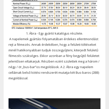
1. Ábra - Egy gyártó katalógus részlete.
A napelemek gyártási folyamatában érdekes ellentmondást
rejt a fémezés. Annak érdekében, hogy a felületi töltéseket
minél hatékonyabban tudjuk összegyűjteni, kiterjedt felületű
fémezés szükséges. Ekkor azonban a fény begyűjtő felületet
jelentősen eltakarjuk. Részben ezért születtek meg a három /
négy / öt „bus-bar”os megoldások. A 2. Ábra egy napelem
celláinak belső kötési rendszerét mutatja két Bus-baros (2BB)
megoldással.