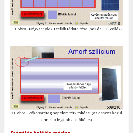
10. Ábra - Négyzet alakú cellák térkitöltése (poli és EFG cellák)
11. Ábra - Vékonyréteg napelem térkitöltése. (az összes közül
ennek a legjobb a kitöltése.)
Számítás kétféle módon