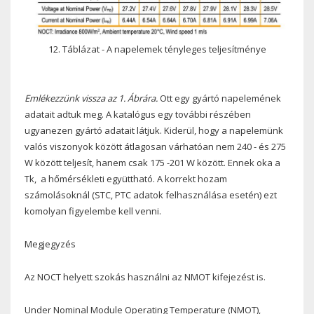
12. Táblázat - A napelemek tényleges teljesítménye
Emlékezzünk vissza az 1. Ábrára.
Ott egy gyártó napelemének
adatait adtuk meg. A katalógus egy további részében
ugyanezen gyártó adatait látjuk. Kiderül, hogy a napelemünk
valós viszonyok között átlagosan várhatóan nem 240 - és 275
W között teljesít, hanem csak 175 -201 W között. Ennek oka a
Tk, a hőmérsékleti együttható. A korrekt hozam
számolásoknál (STC, PTC adatok felhasználása esetén) ezt
komolyan figyelembe kell venni.
Megjegyzés
Az NOCT helyett szokás használni az NMOT kifejezést is.
Under Nominal Module Operating Temperature (NMOT),