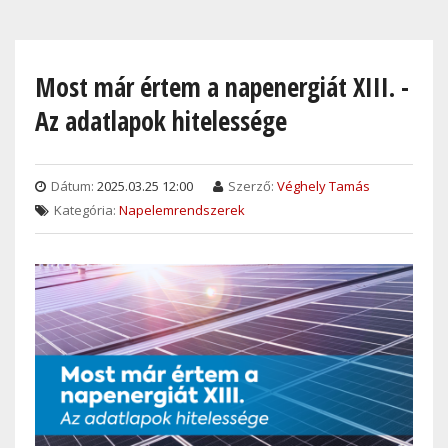
Skip
to
main
Most már értem a napenergiát XIII. -
content
Az adatlapok hitelessége
Dátum:
2025.03.25 12:00
Szerző:
Véghely Tamás
Kategória:
Napelemrendszerek