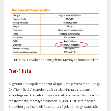
14 Ábra - Ez valójában mit jelent? Mennyire kompatibilis?
Tier-1 lista
A gyártói adatlapok többször állítják – megtévesztően – hogy
ők „Tier 1 listás” napelemet árulnak, mintha ez, valami
különlegesen kiemelkedő minőséget jelentene. Sajnos ez is
megtévesztő, mert ilyen nincsen. A „Tier-1 list” kifejezést a
Bloomberg találta ki elsősorban a cégek pénzügyi stabilitási