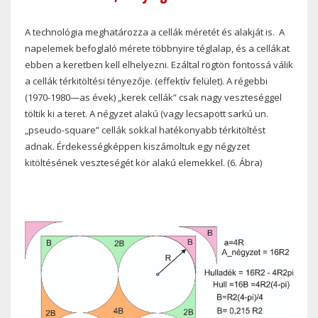
A technológia meghatározza a cellák méretét és alakját is.
A
napelemek befoglaló mérete többnyire téglalap, és a cellákat
ebben a keretben kell elhelyezni. Ezáltal rögtön fontossá válik
a cellák térkitöltési tényezője. (effektív felület). A régebbi
(1970-1980—as évek) „kerek cellák” csak nagy veszteséggel
töltik ki a teret. A négyzet alakú (vagy lecsapott sarkú un.
„pseudo-square” cellák sokkal hatékonyabb térkitöltést
adnak. Érdekességképpen kiszámoltuk egy négyzet
kitöltésének veszteségét kör alakú elemekkel. (6. Ábra)