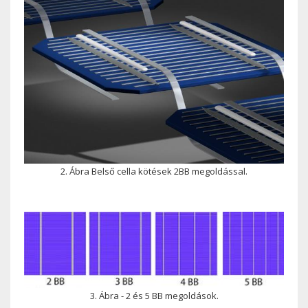
2. Ábra Belső cella kötések 2BB megoldással.
3. Ábra - 2 és 5 BB megoldások.