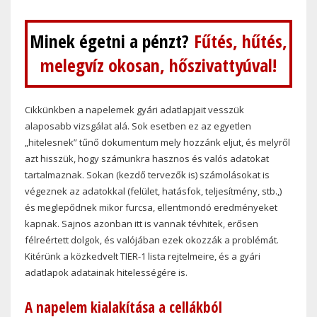
Minek égetni a pénzt?
Fűtés, hűtés,
melegvíz okosan, hőszivattyúval!
Cikkünkben a napelemek gyári adatlapjait vesszük
alaposabb vizsgálat alá. Sok esetben ez az egyetlen
„hitelesnek” tűnő dokumentum mely hozzánk eljut, és melyről
azt hisszük, hogy számunkra hasznos és valós adatokat
tartalmaznak. Sokan (kezdő tervezők is) számolásokat is
végeznek az adatokkal (felület, hatásfok, teljesítmény, stb.,)
és meglepődnek mikor furcsa, ellentmondó eredményeket
kapnak. Sajnos azonban itt is vannak tévhitek, erősen
félreértett dolgok, és valójában ezek okozzák a problémát.
Kitérünk a közkedvelt TIER-1 lista rejtelmeire, és a gyári
adatlapok adatainak hitelességére is.
A napelem kialakítása a cellákból