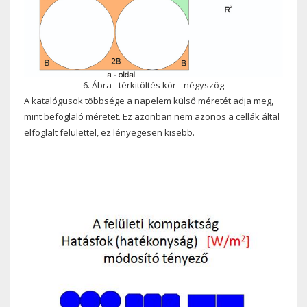
6. Ábra - térkitöltés kör-- négyszög
A katalógusok többsége a napelem külső méretét adja meg,
mint befoglaló méretet. Ez azonban nem azonos a cellák által
elfoglalt felülettel, ez lényegesen kisebb.