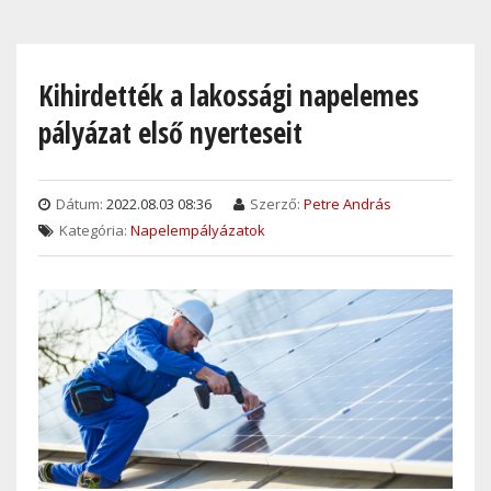
Skip
to
main
Kihirdették a lakossági napelemes
content
pályázat első nyerteseit
Dátum:
2022.08.03 08:36
Szerző:
Petre András
Kategória:
Napelempályázatok