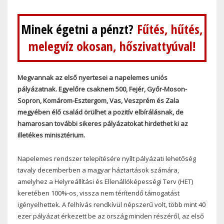
Minek égetni a pénzt?
Fűtés, hűtés,
melegvíz okosan, hőszivattyúval!
Megvannak az első nyertesei a napelemes uniós
pályázatnak. Egyelőre csaknem 500, Fejér, Győr-Moson-
Sopron, Komárom-Esztergom, Vas, Veszprém és Zala
megyében élő család örülhet a pozitív elbírálásnak, de
hamarosan további sikeres pályázatokat hirdethet ki az
illetékes minisztérium.
Napelemes rendszer telepítésére nyílt pályázati lehetőség
tavaly decemberben a magyar háztartások számára,
amelyhez a Helyreállítási és Ellenállóképességi Terv (HET)
keretében 100%-os, vissza nem térítendő támogatást
igényelhettek. A felhívás rendkívül népszerű volt, több mint 40
ezer pályázat érkezett be az ország minden részéről, az első