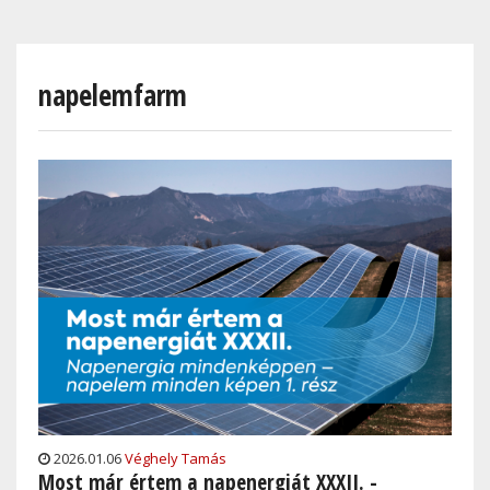
Skip
to
main
napelemfarm
content
2026.01.06
Véghely Tamás
Most már értem a napenergiát XXXII. -