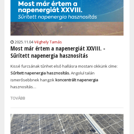
2025.11.04
Véghely Tamás
Most már értem a napenergiát XXVIII. -
Sűrített napenergia hasznosítás
Kissé furcsának tűnhet első hallásra mostani cikkünk címe:
Sűrített napenergia hasznosítás.
Angolul talán
ismerősebbnek hangzik
koncentrált napenergia
hasznosítás…
TOVÁBB