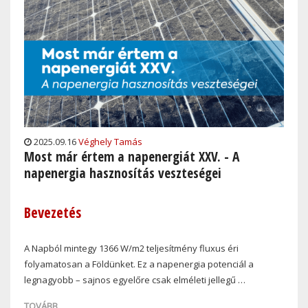
2025.09.16
Véghely Tamás
Most már értem a napenergiát XXV. - A
napenergia hasznosítás veszteségei
Bevezetés
A Napból mintegy 1366 W/m
2
teljesítmény fluxus éri
folyamatosan a Földünket. Ez a napenergia potenciál a
legnagyobb – sajnos egyelőre csak elméleti jellegű
…
TOVÁBB