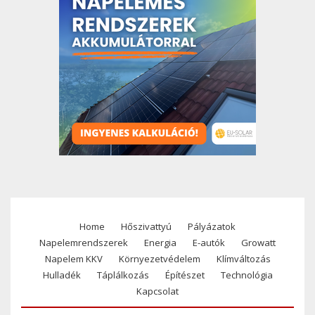
Home
Hőszivattyú
Pályázatok
Footer
Napelemrendszerek
Energia
E-autók
Growatt
menu
Napelem KKV
Környezetvédelem
Klímváltozás
Hulladék
Táplálkozás
Építészet
Technológia
Kapcsolat