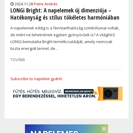
2024.11.28
Petre András
LONGi Bright: A napelemek új dimenziója –
Hatékonyság és stílus tökéletes harmóniában
A napelemek eddig is a fenntarthatóság szimbólumai voltak,
de miért ne lehetnének egyben gyönyörűek is? A világhírű
LONGi bemutatta Bright termékcsaládját, amely nemcsak
tiszta energiát termel, de…
TOVÁBB
Subscribe to napelem gyártó