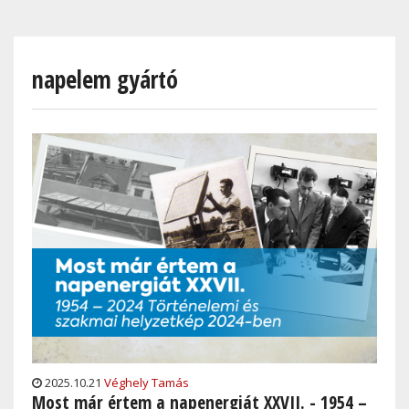
Skip
to
main
napelem gyártó
content
2025.10.21
Véghely Tamás
Most már értem a napenergiát XXVII. - 1954 –