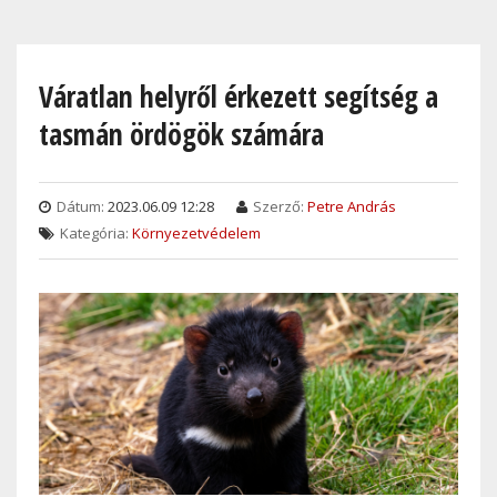
Skip
to
main
Váratlan helyről érkezett segítség a
content
tasmán ördögök számára
Dátum:
2023.06.09 12:28
Szerző:
Petre András
Kategória:
Környezetvédelem