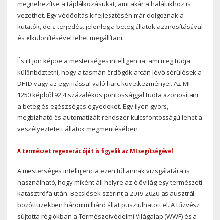
megnehezítve a táplálkozásukat, ami akár a halálukhoz is
vezethet. Egy védőoltás kifejlesztésén már dolgoznak a
kutatók, de a terjedést jelenleg a beteg állatok azonosításával
és elkülönítésével lehet megállítani.
És itt jön képbe a mesterséges intelligencia, ami meg tudja
különböztetni, hogy a tasmán ördögök arcán lévő sérülések a
DFTD vagy az egymással való harc következményei. Az MI
1250 képből 92,4 százalékos pontossággal tudta azonosítani
a beteg és egészséges egyedeket. Egy ilyen gyors,
megbízható és automatizált rendszer kulcsfontosságú lehet a
veszélyeztetett állatok megmentésében.
A természet regenerációját is figyelik az MI segítségével
A mesterséges intelligencia ezen túl annak vizsgálatára is
használható, hogy miként áll helyre az élővilág egy természeti
katasztrófa után. Becslések szerint a 2019-2020-as ausztrál
bozóttüzekben hárommilliárd állat pusztulhatott el. A tűzvész
sújtotta régiókban a Természetvédelmi Világalap (WWF) és a