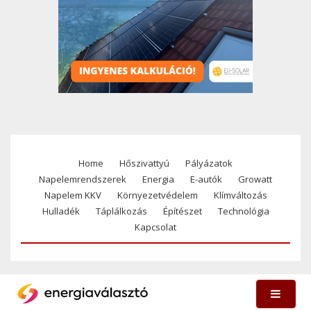
Home
Hőszivattyú
Pályázatok
Footer
Napelemrendszerek
Energia
E-autók
Growatt
menu
Napelem KKV
Környezetvédelem
Klímváltozás
Hulladék
Táplálkozás
Építészet
Technológia
Kapcsolat