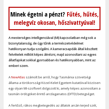
Minek égetni a pénzt?
Fűtés, hűtés,
melegvíz okosan, hőszivattyúval!
A mesterséges intelligenciával (MI) kapcsolatban még sok a
bizonytalanság, de úgy tűnik a természetvédelmet
hatékonyan tudja szolgálni. A kameracsapdák által készített
felvételek millióit képes átnézni, majd azonosítani az egyes
állatfajokat sokkal gyorsabban és hatékonyabban, mint az
emberi szem.
A
NewAtlas
számolt be arról, hogy Tasmánia szövetségi
állama a törökországi Közel-Kelet Egyetem kutatóival közösen
egy olyan MI-szoftvert dolgozott ki, amely képes azonosítani a
tasmán ördögöket érintő arcdaganatos (DFTD) betegséget.
A fertőző, rákos megbetegedés az állatok arcán terjed szét,