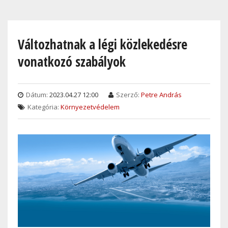
Skip
to
main
Változhatnak a légi közlekedésre
content
vonatkozó szabályok
Dátum:
2023.04.27 12:00
Szerző:
Petre András
Kategória:
Környezetvédelem