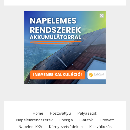
Home
Hőszivattyú
Pályázatok
Footer
Napelemrendszerek
Energia
E-autók
Growatt
menu
Napelem KKV
Környezetvédelem
Klímváltozás