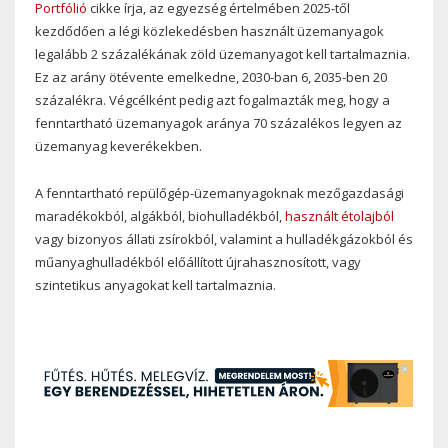
Portfólió
cikke írja, az egyezség értelmében 2025-től
kezdődően a légi közlekedésben használt üzemanyagok
legalább 2 százalékának zöld üzemanyagot kell tartalmaznia.
Ez az arány ötévente emelkedne, 2030-ban 6, 2035-ben 20
százalékra. Végcélként pedig azt fogalmazták meg, hogy a
fenntartható üzemanyagok aránya 70 százalékos legyen az
üzemanyag keverékekben.
A fenntartható repülőgép-üzemanyagoknak mezőgazdasági
maradékokból, algákból, biohulladékból,
használt étolajból
vagy bizonyos állati zsírokból, valamint a hulladékgázokból és
műanyaghulladékból előállított újrahasznosított, vagy
szintetikus anyagokat kell tartalmaznia.