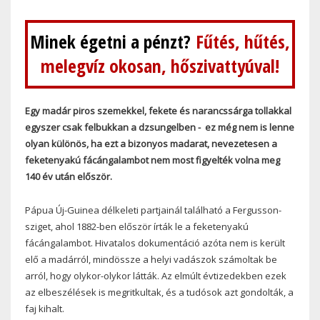
Minek égetni a pénzt?
Fűtés, hűtés,
melegvíz okosan, hőszivattyúval!
Egy madár piros szemekkel, fekete és narancssárga tollakkal
egyszer csak felbukkan a dzsungelben - ez még nem is lenne
olyan különös, ha ezt a bizonyos madarat, nevezetesen a
feketenyakú fácángalambot nem most figyelték volna meg
140 év után először.
Pápua Új-Guinea délkeleti partjainál található a Fergusson-
sziget, ahol 1882-ben először írták le a feketenyakú
fácángalambot. Hivatalos dokumentáció azóta nem is került
elő a madárról, mindössze a helyi vadászok számoltak be
arról, hogy olykor-olykor látták. Az elmúlt évtizedekben ezek
az elbeszélések is megritkultak, és a tudósok azt gondolták, a
faj kihalt.