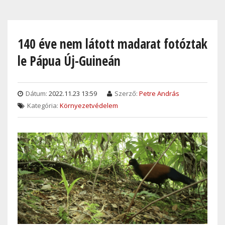
Skip
to
main
140 éve nem látott madarat fotóztak
content
le Pápua Új-Guineán
Dátum:
2022.11.23 13:59
Szerző:
Petre András
Kategória:
Környezetvédelem