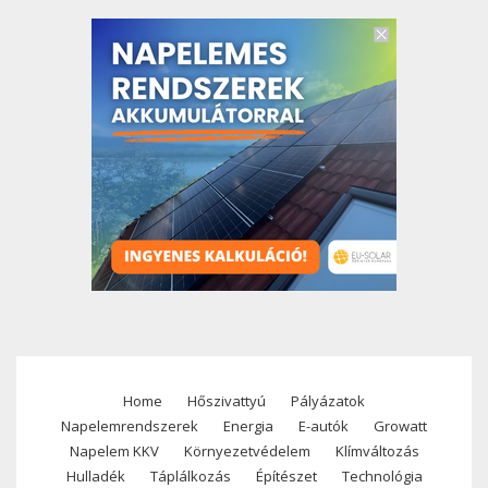
Home
Hőszivattyú
Pályázatok
Footer
Napelemrendszerek
Energia
E-autók
Growatt
menu
Napelem KKV
Környezetvédelem
Klímváltozás
Hulladék
Táplálkozás
Építészet
Technológia