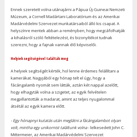
Ennek szeretett volna utánajárni a Pápua Új-Guineai Nemzeti
Múzeum, a Cornell Madártani Laboratórium és az Amerikai
Madárvédelmi Szervezet munkatársaiból álló kis csapat. A
helyszínre mentek abban a reményben, hogy megcáfolhatják
a kihalásról szóló feltételezést, és bizonyítékot tudnak
szerezni, hogy a fajnak vannak élő képviselői.
Helyiek segítségével találták meg
A helyiek segítségét kérték, hol lenne érdemes felállítani a
kamerákat. Nagyjából egy hónap telt el úgy, hogy a
fácángalamb nyomát sem látták, aztán két nappal azelőtt,
hogy elhagyták volna a szigetet, az egyik felvételen
megpillantották a madarat, amint az teljes nyugalommal
átsétál az egyik kamera előtt.
- Egy hónapnyi kutatás után meglátni a fácángalambot olyan
volt, mintha egy unikornist találtunk volna
- lelkesedett John C.
Mittermeier, az Amerikai Madárvédelmi Szervezet