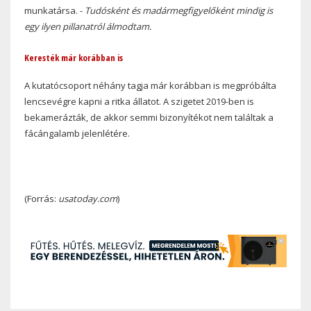
munkatársa. -
Tudósként és madármegfigyelőként mindig is
egy ilyen pillanatról álmodtam.
Keresték már korábban is
A kutatócsoport néhány tagja már korábban is megpróbálta
lencsevégre kapni a ritka állatot. A szigetet 2019-ben is
bekamerázták, de akkor semmi bizonyítékot nem találtak a
fácángalamb jelenlétére.
(Forrás:
usatoday.com
)