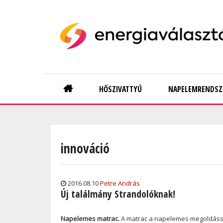
Skip
to
main
content
Main
HŐSZIVATTYÚ
NAPELEMRENDSZ
navigation
innováció
2016.08.10
Petre András
Új találmány Strandolóknak!
Napelemes matrac.
A matrac a napelemes megoldással