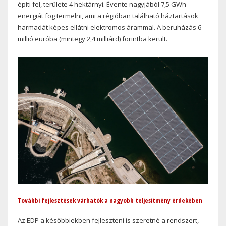
építi fel, területe 4 hektárnyi. Évente nagyjából 7,5 GWh
energiát fog termelni, ami a régióban található háztartások
harmadát képes ellátni elektromos árammal. A beruházás 6
millió euróba (mintegy 2,4 milliárd) forintba került.
További fejlesztések várhatók a nagyobb teljesítmény érdekében
Az EDP a későbbiekben fejleszteni is szeretné a rendszert,