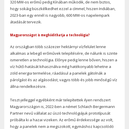
320 MW-os erőmű pedig Kínában működik, de nem biztos,
hogy sokáig büszkélkedhet ezzel a címmel, hiszen Indiában,
2023-ban egy ennél is nagyobb, 600 MW-os napelempark
átadását tervezik.
Magyarországot is meghódíthatja a technológia?
Az országban több százezer hektárnyi vízfelület lenne
alkalmas a lebegő erőművek telepítésére, de nálunk is szinte
ismeretlen a technológia. Előnye pedig lenne bőven, hiszen a
víz hűtő-hatását kihasználva még hatékonyabb lehetne a
zöld energia termelése, ráadásul a panelek gátolnák a
párolgást és az algásodást, vagyis több és jobb minőségű víz
állna rendelkezésre.
Teszt-jelleggel egyébként már telepítettek ilyen rendszert
Magyarországon is, 2022-ben a német Schlaich Bergermann
Partner nevű vállalat az úszó technológiájuk prototípusát
próbálta ki a hazai vizeken. Az erőmű érdekessége az volt,
hogy a panelek nem a megszokott, egymáshoz kapcsolódó