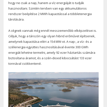
hogy ne csak a nap, hanem a víz energiáját is tudják
hasznosítani. Szintén tervben van egy akkumulátoros
rendszer beépítése 2 MWh kapacitással a többletenergia
tárolására.
A cégnek vannak még ennél messzemenőbb elképzelései is.
Céljuk, hogy a tározón egy olyan hibrid erőművet építsenek,
amelynek kapacitása eléri a 154 MW-ot. A nap-, a víz- és a
szélenergia együttes hasznosításával évente 300 GWh
energiát lehetne termelni, amely 92 ezer háztartás számára
biztosítana áramot, és a szén-dioxid kibocsátást 133 ezer
tonnával csökkentené.