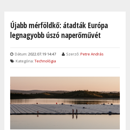
Skip
to
main
Újabb mérföldkő: átadták Európa
content
legnagyobb úszó naperőművét
Dátum:
2022.07.19 14:47
Szerző:
Petre András
Kategória:
Technológia