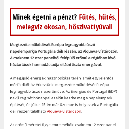
Minek égetni a pénzt?
Fűtés, hűtés,
melegvíz okosan, hőszivattyúval!
Megkezdte működését Európa legnagyobb úszó
napelemparkja Portugália déli részén, az Alqueva-víztározón.
A csaknem 12 ezer panelből felépülő erőmű a régióban lévő
háztartások harmadát tudja ellátni tiszta energiával.
A megújuló energiák hasznosítása terén ismét egy jelentős
mérföldkőhöz érkeztünk: megkezdte működését Európa
legnagyobb úszó naperőműve. Az Energias de Portugal (EDP)
nevű cég hét hónappal ezelőtt kezdte meg a napelempark
építését, és július 15-én már üzembe is helyezték a Portugália
déli részén található
Alqueva-víztározón
.
Az erőmű méretei figyelemre méltók: csaknem 12 ezer panel