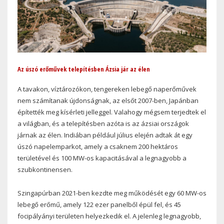
Az úszó erőművek telepítésben Ázsia jár az élen
A tavakon, víztározókon, tengereken lebegő naperőművek
nem számítanak újdonságnak, az elsőt 2007-ben, Japánban
építették meg kísérleti jelleggel. Valahogy mégsem terjedtek el
a világban, és a telepítésben azóta is az ázsiai országok
járnak az élen. Indiában például július elején adtak át egy
úszó napelemparkot, amely a csaknem 200 hektáros
területével és 100 MW-os kapacitásával a legnagyobb a
szubkontinensen.
Szingapúrban 2021-ben kezdte meg működését egy 60 MW-os
lebegő erőmű, amely 122 ezer panelből épül fel, és 45
focipályányi területen helyezkedik el. A jelenleg legnagyobb,