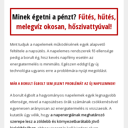
Minek égetni a pénzt?
Fűtés, hűtés,
melegvíz okosan, hőszivattyúval!
Mint tudjuk a napelemek működésének egyik alapvető
feltétele a napsütés. A napelemes rendszerek fő ellensége
pedig a borult ég, hisz kevés napfény esetén az
energiatermelés is minimális. Egészen eddig! Egy új
technológia ugyanis erre a problémára nyújt megoldást.
MÁR A BORULT ÉGBOLT SEM JELENT PROBLÉMÁT AZ ÚJ NAPELEMNEK!
A borult égbolt a hagyományos napelemek egyik legnagyobb
ellensége, mivel a napsütéses órák számának csökkenésével
egyenesen arányosan az energiatermelés is visszaesik. A
kutatók úgy vélik, hogy
a napenergiának meghatározó
szerepe lesz a zöldebb és környezetbarátabb jövő
kialakításában
, ehhez viszont le kell küzdeni olyan