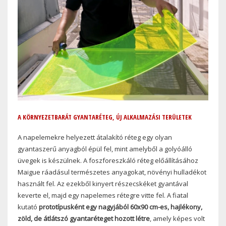
A KÖRNYEZETBARÁT GYANTARÉTEG, ÚJ ALKALMAZÁSI TERÜLETEK
A napelemekre helyezett átalakító réteg egy olyan
gyantaszerű anyagból épül fel, mint amelyből a golyóálló
üvegek is készülnek. A foszforeszkáló réteg előállításához
Maigue ráadásul természetes anyagokat, növényi hulladékot
használt fel. Az ezekből kinyert részecskéket gyantával
keverte el, majd egy napelemes rétegre vitte fel. A fiatal
kutató
prototípusként egy nagyjából 60x90 cm-es, hajlékony,
zöld, de átlátszó gyantaréteget hozott létre
, amely képes volt