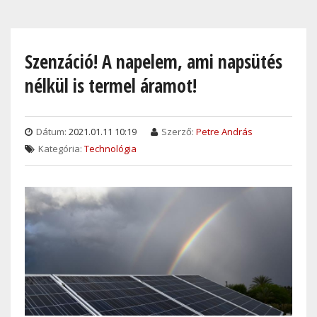
Skip
to
main
Szenzáció! A napelem, ami napsütés
content
nélkül is termel áramot!
Dátum:
2021.01.11 10:19
Szerző:
Petre András
Kategória:
Technológia