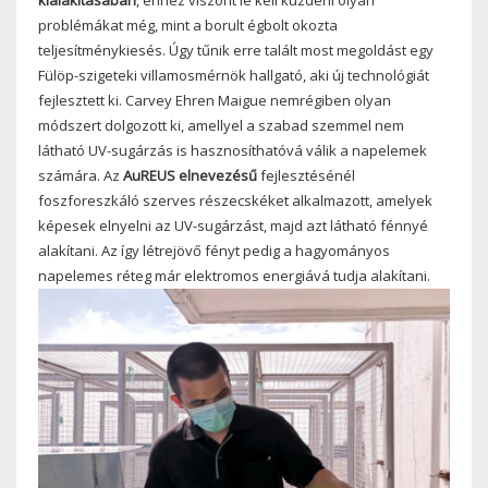
problémákat még, mint a borult égbolt okozta
teljesítménykiesés. Úgy tűnik erre talált most megoldást egy
Fülöp-szigeteki villamosmérnök hallgató, aki új technológiát
fejlesztett ki. Carvey Ehren Maigue nemrégiben olyan
módszert dolgozott ki, amellyel a szabad szemmel nem
látható UV-sugárzás is hasznosíthatóvá válik a napelemek
számára. Az
AuREUS elnevezésű
fejlesztésénél
foszforeszkáló szerves részecskéket alkalmazott, amelyek
képesek elnyelni az UV-sugárzást, majd azt látható fénnyé
alakítani. Az így létrejövő fényt pedig a hagyományos
napelemes réteg már elektromos energiává tudja alakítani.