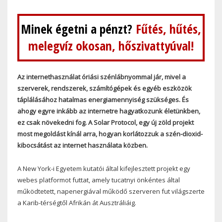
Minek égetni a pénzt?
Fűtés, hűtés,
melegvíz okosan, hőszivattyúval!
Az internethasználat óriási szénlábnyommal jár, mivel a
szerverek, rendszerek, számítógépek és egyéb eszközök
táplálásához hatalmas energiamennyiség szükséges. És
ahogy egyre inkább az internetre hagyatkozunk életünkben,
ez csak növekedni fog. A Solar Protocol, egy új zöld projekt
most megoldást kínál arra, hogyan korlátozzuk a szén-dioxid-
kibocsátást az internet használata közben.
A New York-i Egyetem kutatói által kifejlesztett projekt egy
webes platformot futtat, amely tucatnyi önkéntes által
működtetett, napenergiával működő szerveren fut világszerte
a Karib-térségtől Afrikán át Ausztráliáig.