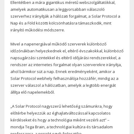
Ellentétben a mára gigantikus méretű webszolgáltatókkal,
amelyek automatikusan a leggyorsabban válaszoló
szerverhez irányítják a hálózati forgalmat, a Solar Protocol a
Nap és a Föld közötti kölcsönhatásra támaszkodik, mint
irányító működési módszerre.
Mivel a napenergiával működő szerverek különböző
időzónákban helyezkednek el, eltérő évszakokkal, különböző
napsugárzási szintekkel és eltérő időjárási rendszerekkel, a
rendszer az internetes forgalmat olyan szerverekre irányítja,
ahol bármikor süt a nap. Ennek eredményeként, amikor a
Solar Protocol webhely felhasználója hozzáfér, mindig az a
szerver válaszol a hálózatban, amelyik a legtöbb energiát
állítja elő napelemekből.
„A Solar Protocol nagyszerű lehetőség számunkra, hogy
előtérbe helyezzük az éghajlatváltozással kapcsolatos
kérdéseket és hogy a technológia miként vezérli azt” –
mondja Tega Brain, a technológiai kultúra és társadalom
professzora, a projekt egyik fejlesztője.