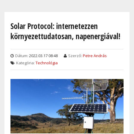
Skip
to
main
Solar Protocol: internetezzen
content
környezettudatosan, napenergiával!
Dátum:
2022.03.17 08:48
Szerző:
Petre András
Kategória:
Technológia