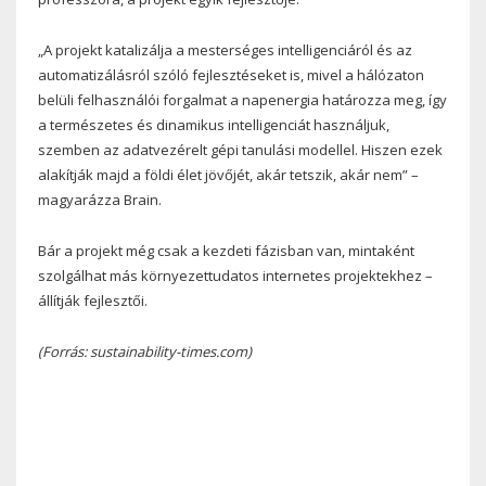
„A projekt katalizálja a mesterséges intelligenciáról és az
automatizálásról szóló fejlesztéseket is, mivel a hálózaton
belüli felhasználói forgalmat a napenergia határozza meg, így
a természetes és dinamikus intelligenciát használjuk,
szemben az adatvezérelt gépi tanulási modellel. Hiszen ezek
alakítják majd a földi élet jövőjét, akár tetszik, akár nem” –
magyarázza Brain.
Bár a projekt még csak a kezdeti fázisban van, mintaként
szolgálhat más környezettudatos internetes projektekhez –
állítják fejlesztői.
(Forrás: sustainability-times.com)