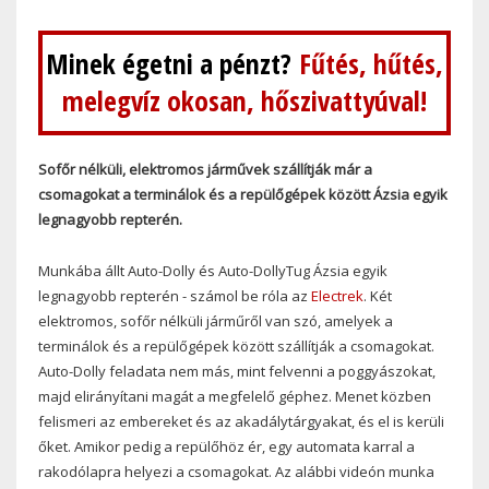
Minek égetni a pénzt?
Fűtés, hűtés,
melegvíz okosan, hőszivattyúval!
Sofőr nélküli, elektromos járművek szállítják már a
csomagokat a terminálok és a repülőgépek között Ázsia egyik
legnagyobb repterén.
Munkába állt Auto-Dolly és Auto-DollyTug Ázsia egyik
legnagyobb repterén - számol be róla az
Electrek
. Két
elektromos, sofőr nélküli járműről van szó, amelyek a
terminálok és a repülőgépek között szállítják a csomagokat.
Auto-Dolly feladata nem más, mint felvenni a poggyászokat,
majd elirányítani magát a megfelelő géphez. Menet közben
felismeri az embereket és az akadálytárgyakat, és el is kerüli
őket. Amikor pedig a repülőhöz ér, egy automata karral a
rakodólapra helyezi a csomagokat. Az alábbi videón munka