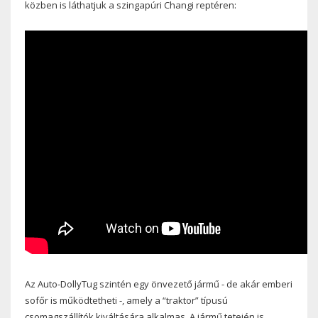
közben is láthatjuk a szingapúri Changi reptéren:
Az Auto-DollyTug szintén egy önvezető jármű - de akár emberi
sofőr is működtetheti -, amely a “traktor” típusú
csomagszállítók kiváltására alkalmas. A jármű tetején is