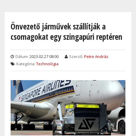
Skip
to
main
Önvezető járművek szállítják a
content
csomagokat egy szingapúri reptéren
Dátum:
2023.02.27 08:00
Szerző:
Petre András
Kategória:
Technológia