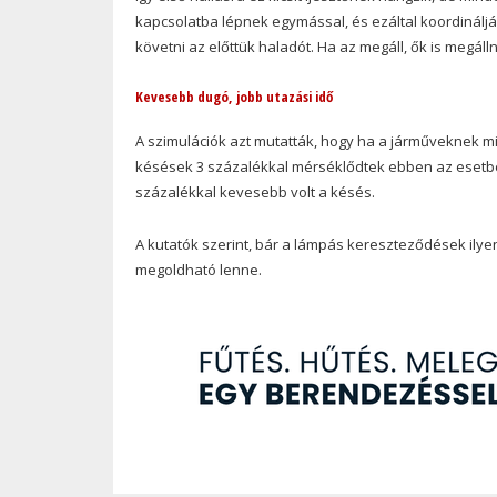
kapcsolatba lépnek egymással, és ezáltal koordinálj
követni az előttük haladót. Ha az megáll, ők is megá
Kevesebb dugó, jobb utazási idő
A szimulációk azt mutatták, hogy ha a járműveknek mi
késések 3 százalékkal mérséklődtek ebben az esetben
százalékkal kevesebb volt a késés.
A kutatók szerint, bár a lámpás kereszteződések ilyen
megoldható lenne.