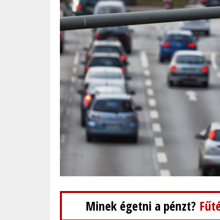
Minek égetni a pénzt?
Fűté