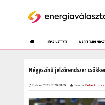
Skip
to
main
content
Main
HŐSZIVATTYÚ
NAPELEMRENDSZ
navigation
Négyszínű jelzőrendszer csökk
Dátum:
2023.02.20 08:00
Szerző:
Petre András