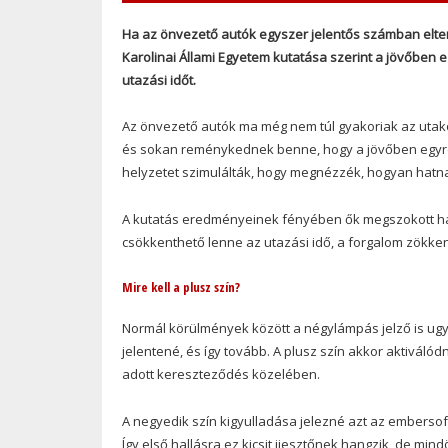
Ha az önvezető autók egyszer jelentős számban elter
Karolinai Állami Egyetem kutatása szerint a jövőben 
utazási időt.
Az önvezető autók ma még nem túl gyakoriak az utako
és sokan reménykednek benne, hogy a jövőben egyre t
helyzetet szimulálták, hogy megnézzék, hogyan hatna
A kutatás eredményeinek fényében ők megszokott hár
csökkenthető lenne az utazási idő, a forgalom zök
Mire kell a plusz szín?
Normál körülmények között a négylámpás jelző is ugya
jelentené, és így tovább. A plusz szín akkor aktivál
adott kereszteződés közelében.
A negyedik szín kigyulladása jelezné azt az embersofő
Így első hallásra ez kicsit ijesztőnek hangzik, de mi