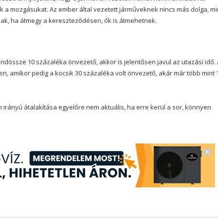
ák a mozgásukat. Az ember által vezetett járműveknek nincs más dolga, mi
llnak, ha átmegy a kereszteződésen, ők is átmehetnek.
ndössze 10 százaléka önvezető, akkor is jelentősen javul az utazási idő. 
, amikor pedig a kocsik 30 százaléka volt önvezető, akár már több mint 
 irányú átalakítása egyelőre nem aktuális, ha erre kerül a sor, könnyen