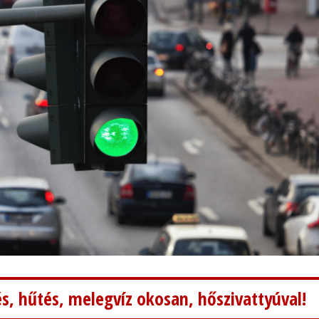
s, hűtés, melegvíz okosan, hőszivattyúval!