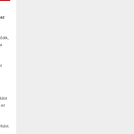
 az
ődik,
 a
l
lást
 az
ítást.