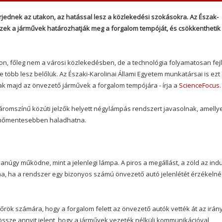
jednek az utakon, az hatással lesz a közlekedési szokásokra. Az Észak-
ezek a járművek határozhatják meg a forgalom tempóját, és csökkenthetik
n, főleg nem a városi közlekedésben, de a technológia folyamatosan fejl
öbb lesz belőlük. Az Északi-Karolinai Állami Egyetem munkatársai is ezt
k majd az önvezető járművek a forgalom tempójára - írja a
ScienceFocus
.
omszínű közúti jelzők helyett négylámpás rendszert javasolnak, amellye
kenőmentesebben haladhatna.
núgy működne, mint a jelenlegi lámpa. A piros a megállást, a zöld az indu
ódna, ha a rendszer egy bizonyos számú önvezető autó jelenlétét érzékelné
rök számára, hogy a forgalom felett az önvezető autók vették át az irány
ndössze annyit jelent, hogy a járművek vezeték nélküli kommunikációval