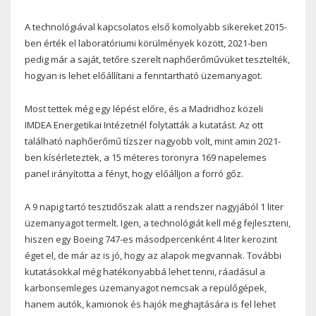
A technológiával kapcsolatos első komolyabb sikereket 2015-
ben érték el laboratóriumi körülmények között, 2021-ben
pedig már a saját, tetőre szerelt naphőerőművüket tesztelték,
hogyan is lehet előállítani a fenntartható üzemanyagot.
Most tettek még egy lépést előre, és a Madridhoz közeli
IMDEA Energetikai Intézetnél folytatták a kutatást. Az ott
található naphőerőmű tízszer nagyobb volt, mint amin 2021-
ben kísérleteztek, a 15 méteres toronyra 169 napelemes
panel irányította a fényt, hogy előálljon a forró gőz.
A 9 napig tartó tesztidőszak alatt a rendszer nagyjából 1 liter
üzemanyagot termelt. Igen, a technológiát kell még fejleszteni,
hiszen egy Boeing 747-es másodpercenként 4 liter kerozint
éget el, de már az is jó, hogy az alapok megvannak. További
kutatásokkal még hatékonyabbá lehet tenni, ráadásul a
karbonsemleges üzemanyagot nemcsak a repülőgépek,
hanem autók, kamionok és hajók meghajtására is fel lehet