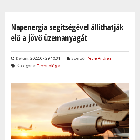
Skip
to
main
Napenergia segítségével állíthatják
content
elő a jövő üzemanyagát
Dátum:
2022.07.29 10:31
Szerző:
Petre András
Kategória:
Technológia