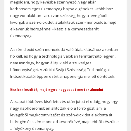
megoldani, hogy kevésbé szennyező, vagy akár
karbonsemleges üzemanyag hajtsa a gépeket. Utóbbihoz -
nagy vonalakban - arra van szükség, hogy a levegőből
kivonjuk a szén-dioxidot, átalakítsuk szén-monoxiddá, majd
elkeverjük hidrogénnel - kész is a környezetbarát
üzemanyag.
A szén-dioxid szén-monoxiddá való átalakításához azonban
hő kell, és hogy a technológia valóban fenntartható legyen,
nem mindegy, hogyan állítjuk elő a szükséges
hőmennyiséget. A zürichi Svájci Szövetségi Technológiai
Intézet kutatói éppen ezért a napenergia mellett döntöttek.
Kicsiben kezdték, majd egyre nagyobbat mertek álmodni
A csapat többéves kísérletezés után jutott el odáig, hogy egy
nagy naphőerőműben állították elő a forró gőzt, ami a
levegőből megkötött vízgőzt és szén-dioxidot alakította át
hidrogén és szén-monoxid keverékévé, majd ebből készült el
a folyékony üzemanyag.