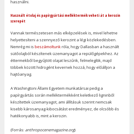
használni.
Használt étolaj és papírgyártási melléktermék veheti át a kerozin
szerepét
Vannak természetesen más elképzelések is, mivel lehetne
helyettesíteni a szennyező kerozint a légi közlekedésben.
Nemrég mi is
beszámoltunk
róla, hogy Dallasban a használt
sütőolajból készítenek üzemanyagot a repülőgépekhez. Az
éttermekből begyűjtött olajat leszűrik, felmelegítik, majd
többek között hidrogént kevernek hozzá, hogy előálljon a
hajtóanyag.
A Washingtoni Állami Egyetem munkatársai pedig a
papírgyártás során melléktermékként keletkező ligninből
készítettek üzemanyagot, ami állításuk szerint nemcsak
kisebb károsanyag-kibocsátást eredményez, de olcsóbb és
hatékonyabb is, mint a kerozin.
(Forrás:
anthropocenemagazine.org
)