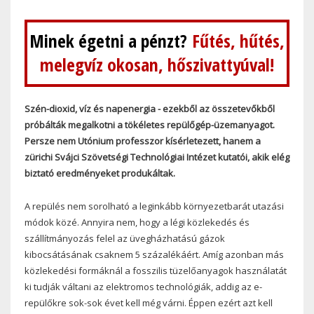
Minek égetni a pénzt?
Fűtés, hűtés,
melegvíz okosan, hőszivattyúval!
Szén-dioxid, víz és napenergia - ezekből az összetevőkből
próbálták megalkotni a tökéletes repülőgép-üzemanyagot.
Persze nem Utónium professzor kísérletezett, hanem a
zürichi Svájci Szövetségi Technológiai Intézet kutatói, akik elég
biztató eredményeket produkáltak.
A repülés nem sorolható a leginkább környezetbarát utazási
módok közé. Annyira nem, hogy a légi közlekedés és
szállítmányozás felel az üvegházhatású gázok
kibocsátásának csaknem 5 százalékáért. Amíg azonban más
közlekedési formáknál a fosszilis tüzelőanyagok használatát
ki tudják váltani az elektromos technológiák, addig az e-
repülőkre sok-sok évet kell még várni. Éppen ezért azt kell