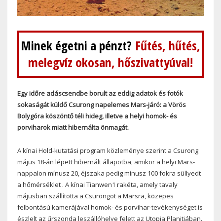
Minek égetni a pénzt?
Fűtés, hűtés,
melegvíz okosan, hőszivattyúval!
Egy időre adáscsendbe borult az eddig adatok és fotók
sokaságát küldő Csurong napelemes Mars-járó: a Vörös
Bolygóra köszöntő téli hideg, illetve a helyi homok- és
porviharok miatt hibernálta önmagát.
A kínai Hold-kutatási program közleménye szerint a Csurong
május 18-án lépett hibernált állapotba, amikor a helyi Mars-
nappalon mínusz 20, éjszaka pedig mínusz 100 fokra süllyedt
a hőmérséklet . A kínai Tianwen1 rakéta, amely tavaly
májusban szállította a Csurongot a Marsra, közepes
felbontású kamerájával homok- és porvihar-tevékenységet is
észlelt az űrszonda leszállóhelye felett az Utopia Planitiában.