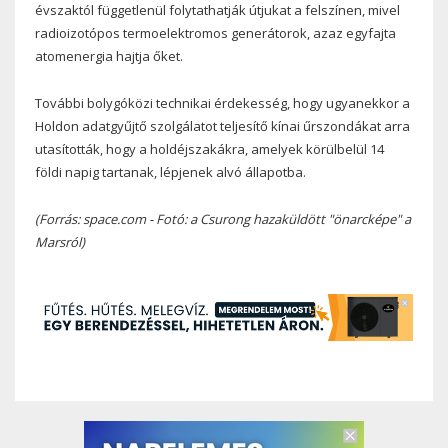
évszaktól függetlenül folytathatják útjukat a felszínen, mivel
radioizotópos termoelektromos generátorok, azaz egyfajta
atomenergia hajtja őket.
További bolygóközi technikai érdekesség, hogy ugyanekkor a
Holdon adatgyűjtő szolgálatot teljesítő kínai űrszondákat arra
utasították, hogy a holdéjszakákra, amelyek körülbelül 14
földi napig tartanak, lépjenek alvó állapotba.
(Forrás: space.com - Fotó: a Csurong hazaküldött "önarcképe" a
Marsról)