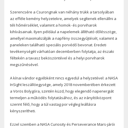
Szerencsére a Csurongnak van néhány trükk a tarsolyában
az efféle kemény helyzetekre, amelyek segítenek ellenállni a
téli hőmérséklet, valamint a homok- és porviharok
kihívásainak. Ilyen például a napelemek állítható dőlésszöge,
amellyel maximalizálják a napfény összegyűjtését, valamint a
paneleken található speciális porvédő bevonat. Eredeti
tevékenységét várhatóan decemberben folytatja, az északi
féltekén a tavasz beköszöntével és a helyi porviharok
megszűnésével.
A kínai vándor egyébként nincs egyedül a helyzetével: a NASA
InSight leszállóegysége, amely 2018 novemberében érkezett
a Vörös Bolygóra, szintén küzd, hogy elegendő napenergiát
termeljen a működés folytatásához, és az irányítóközpont
szerint félő, hogy a túl vastag por végleg leállásra
kényszerítheti.
Ezzel szemben a NASA Curiosity és Perseverance Mars-járói