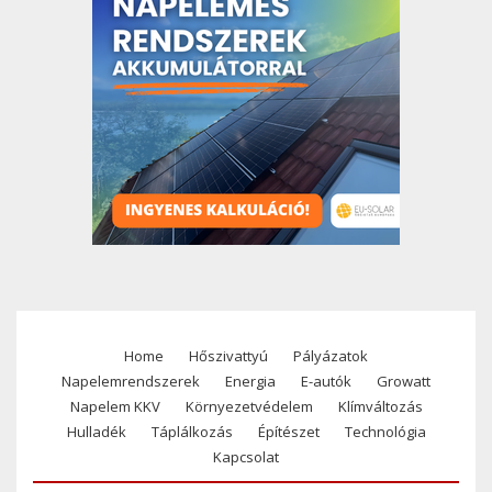
Home
Hőszivattyú
Pályázatok
Footer
Napelemrendszerek
Energia
E-autók
Growatt
menu
Napelem KKV
Környezetvédelem
Klímváltozás
Hulladék
Táplálkozás
Építészet
Technológia
Kapcsolat