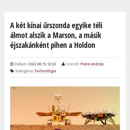
Skip
to
main
A két kínai űrszonda egyike téli
content
álmot alszik a Marson, a másik
éjszakánként pihen a Holdon
Dátum:
2022.06.15 12:33
Szerző:
Petre András
Kategória:
Technológia