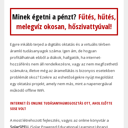
Minek égetni a pénzt?
Fűtés, hűtés,
melegvíz okosan, hőszivattyúval!
Egyre inkább terjed a digitális oktatás és a virtuális térben
áramló tudásanyagok száma. Igen ám, de hogyan
profitálhatnak ebből a diákok, hallgatók, ha internet-
hozzáférés nem áll rendelkezésre, vagy az nem megfizethető
számukra, illetve még az áramellátás is bizonyos esetekben
problémát okoz? Ezekre az eshetőségekre nyújt megoldást
egy oktatási projekt, amely nem más, mint a napenergiával
működő offline WiFi.
INTERNET ÉS ONLINE TUDÁSANYAGMEGOSZTÁS OTT, AHOL ELŐTTE
SOSE VOLT
A most létrehozott fejlesztés, vagyis az online könyvtár a
SolarSPELL
(Solar Powered Educational Learning Library)