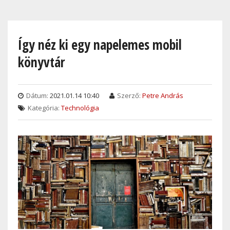
Skip
to
main
Így néz ki egy napelemes mobil
content
könyvtár
Dátum:
2021.01.14 10:40
Szerző:
Petre András
Kategória:
Technológia