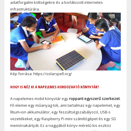
adatforgalmi költségekre és a korlátozott internetes
infrastruktúrára.
Kép forrása: https://solarspell.org/
HOGY IS NÉZ KI A NAPELEMES HORDOZHATÓ KÖNYVTÁR?
A napelemes mobil könyvtár egy
roppant egyszerű szerkezet
.
Fő elemei egy műanyag tok, ami tartalmaz egy napelemet, egy
lítium-ion akkumulátor, egy feszültségszabályozó, USB-s
vezetékeket, egy Raspberry Pi mini számítógépet és egy SD
memóriakártyát. Ez a nagyjából könyv méretű kis eszköz