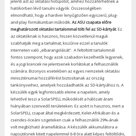
jelenti azt az oktatási hotspotot, amihez hozzáférhetnek a
hatókörben lévő tanulni vágyók. Összességében
elmondható, hogy a hardver lenyűgözően egyszerű, plug-
and-play formátumban működik.
Az ASU csapata előre
meghatározott oktatási tartalommal tölti fel az SD-kártyát
. Ez
az oktatóknak is hasznos, hiszen közvetlenül maguk
szabhatják meg a tartalmat, kiszűrve ezzel a tanulók
interneten való „elbarangolását”. A feltöltött tartalomnál
fontos szempont, hogy azok szabadon kezelhetők legyenek,
és a jogi licencek ne jelentsenek korlátokat a felhasználók
számára. Bizonyos esetekben az egyes nemzetek oktatási
minisztériumai hozzáférést biztosítanak az ország
tankönyveihez, amelyek hozzáadhatók az SD-kártyához is. A
készülék egyik legfontosabb eleme a napelem, amely
lehetővé teszi a SolarSPELL működését a hálózati áram
hiányában szenvedő területeken. Ez azért is hasznos, mert a
SolarSPELL csapat által megkérdezett, Kelet-Afrikában és a
csendes-óceáni szigeteken csak a felhasználók 29%-ának
volt megbízható áramellátása. A készülék akkumulátora a
napsütésnek kitett napelemmel 6-8 óra alatt képes feltöltődni,