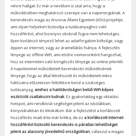
névre hallgat. Ez már a nevében is utal arra, hogy a
működésében meghatározó szerepe van a napenergiának. A
berendezés maga az Arizonai Állami Egyetem (ASU) projektje,
ami olyan helyeken biztosítja a tudásanyaghoz való
hozzáférést, ahol bizonyos okoknál fogva nem lehetséges.
Ilyen korlátozó tényező lehet az adatforgalom költsége, vagy
éppen az internet, vagy az áramellátás hiánya. A fejlesztés
lényege az offline WiFi, ami elsőre oximoronként hangozhat,
hisz az interneten való böngészés lényege az online jelenlét.
A napelemmel működtetett berendezés működésének
lényege, hogy az által létrehozott és működtetett mikro
hálózatra előzetesen feltöltésre kerül a szükséges
tudásanyag,
amihez a hatótávolságon belüli WiFi-képes
eszközök csatlakozni tudnak
. Ez gyakorlatilag egy oktatási
hotspot, ami rendkívüli segítséget jelent az iskolákban,
könyvtárakban és klinikákon. Bár a fejlesztést a korlátozott
hozzáférés miatt érte már kritika, de ez
a korlátozott internet-
hozzáférést biztosító berendezés is páratlan lehetőséget
jelent az alacsony jövedelmű országokban
, válaszul a magas