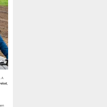
. A
yeket
,
gen