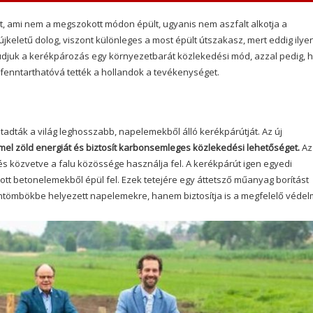
, ami nem a megszokott módon épült, ugyanis nem aszfalt alkotja a
keletű dolog, viszont különleges a most épült útszakasz, mert eddig ilye
djuk a kerékpározás egy környezetbarát közlekedési mód, azzal pedig, 
 fenntarthatóvá tették a hollandok a tevékenységet.
dták a világ leghosszabb, napelemekből álló kerékpárútját. Az új
mel zöld energiát és biztosít karbonsemleges közlekedési lehetőséget.
Az 
és közvetve a falu közössége használja fel. A kerékpárút igen egyedi
rtott betonelemekből épül fel. Ezek tetejére egy áttetsző műanyag borítást
ntömbökbe helyezett napelemekre, hanem biztosítja is a megfelelő védel