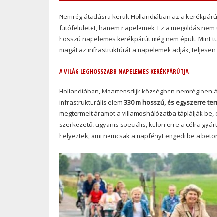
Nemrég átadásra került Hollandiában az a kerékpárút
futófelületet, hanem napelemek. Ez a megoldás nem új
hosszú napelemes kerékpárút még nem épült. Mint tu
magát az infrastruktúrát a napelemek adják, teljesen
A VILÁG LEGHOSSZABB NAPELEMES KERÉKPÁRÚTJA
Hollandiában, Maartensdijk községben nemrégiben áta
infrastrukturális elem
330 m hosszú, és egyszerre ter
megtermelt áramot a villamoshálózatba táplálják be, 
szerkezetű, ugyanis speciális, külön erre a célra gyá
helyeztek, ami nemcsak a napfényt engedi be a beto