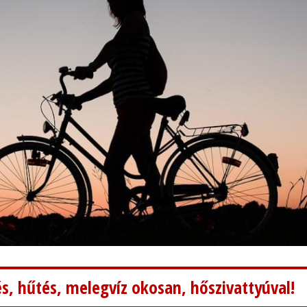
s, hűtés, melegvíz okosan, hőszivattyúval!