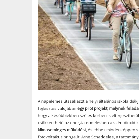
A napelemes útszakaszt a helyi általános iskola diákj
fejlesztés valójában
egy pilot projekt, melynek fela
hogy a későbbiekben széles körben is elterjeszthetők
csökkenthető az energiatermelésben a szén-dioxid-k
klímasemleges működést
, és ehhez mindenképpen sz
fotovoltaikus bringaút. Arne Schaddelee, a tartomán