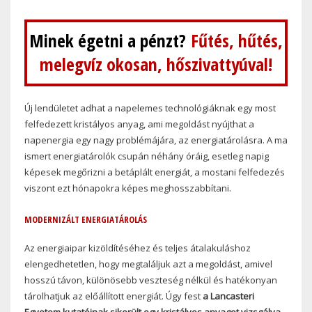
Minek égetni a pénzt?
Fűtés, hűtés,
melegvíz okosan, hőszivattyúval!
Új lendületet adhat a napelemes technológiáknak egy most
felfedezett kristályos anyag, ami megoldást nyújthat a
napenergia egy nagy problémájára, az energiatárolásra. A ma
ismert energiatárolók csupán néhány óráig, esetleg napig
képesek megőrizni a betáplált energiát, a mostani felfedezés
viszont ezt hónapokra képes meghosszabbítani.
MODERNIZÁLT ENERGIATÁROLÁS
Az energiaipar kizöldítéséhez és teljes átalakuláshoz
elengedhetetlen, hogy megtaláljuk azt a megoldást, amivel
hosszú távon, különösebb veszteség nélkül és hatékonyan
tárolhatjuk az előállított energiát. Úgy fest
a Lancasteri
Egyetem kutatóinak sikerült egy kristályos anyagot vizsgálva