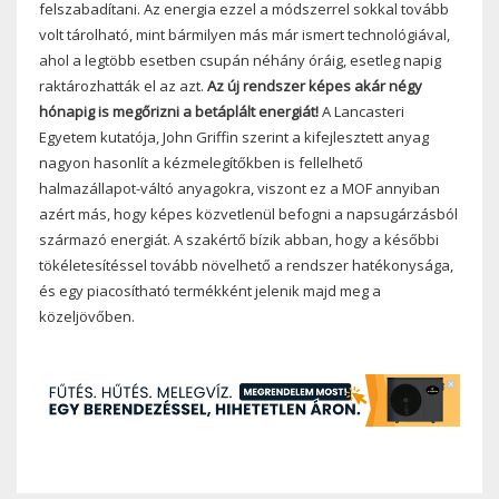
felszabadítani. Az energia ezzel a módszerrel sokkal tovább
volt tárolható, mint bármilyen más már ismert technológiával,
ahol a legtöbb esetben csupán néhány óráig, esetleg napig
raktározhatták el az azt.
Az új rendszer képes akár négy
hónapig is megőrizni a betáplált energiát!
A Lancasteri
Egyetem kutatója, John Griffin szerint a kifejlesztett anyag
nagyon hasonlít a kézmelegítőkben is fellelhető
halmazállapot-váltó anyagokra, viszont ez a MOF annyiban
azért más, hogy képes közvetlenül befogni a napsugárzásból
származó energiát. A szakértő bízik abban, hogy a későbbi
tökéletesítéssel tovább növelhető a rendszer hatékonysága,
és egy piacosítható termékként jelenik majd meg a
közeljövőben.