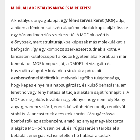
MIBŐL ÁLL A KRISTÁLYOS ANYAG ÉS MIRE KÉPES?
A kristályos anyag alapját
egy fém-szerves keret (MOF)
adja,
amiben a fémionokat szén alapú molekulák kapcsolják össze
egy háromdimenziós szerkezetté. A MOF-ok azért is
előnyösek, mert struktúrájukba képesek más molekulákat is
befogadni, így egy kompozit szerkezetet tudnak alkotni. A
lancasteri kutatócsoport a Kiotói Egyetem által korábban már
bemutatott MOF kompozitját, a DMOF1-et vizsgálta és
használta alapul. A kutatók a struktúra pórusait
azobenzénnel töltötték ki
, melynek legfőbb tulajdonsága,
hogy képes elnyelni a napsugárzást, és külső behatásra, ami
lehet hő vagy fény hatása át tudja alakítani saját formáját is. A
MOF-os megoldás további nagy előnye, hogy nem folyékony
anyag, hanem szilárd, ennek köszönhetően pedig rendkívül
stabil is. A lancasteriek a tesztek során UV-sugárzással
bombázták az azobenzént, amitől az anyag megváltoztatta
alakját a MOF pórusain belül, és rúgószerűen tárolta el a
betáplált energiát. Ezt ismételten hő hatására tudták