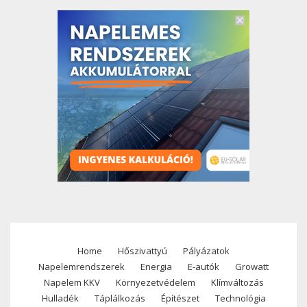
Home
Hőszivattyú
Pályázatok
Footer
Napelemrendszerek
Energia
E-autók
Growatt
menu
Napelem KKV
Környezetvédelem
Klímváltozás
Hulladék
Táplálkozás
Építészet
Technológia