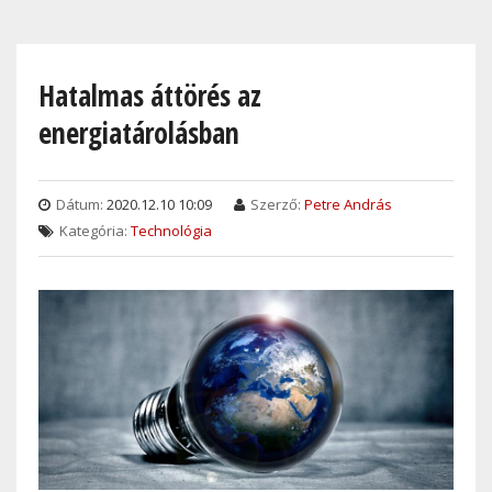
Skip
to
main
Hatalmas áttörés az
content
energiatárolásban
Dátum:
2020.12.10 10:09
Szerző:
Petre András
Kategória:
Technológia