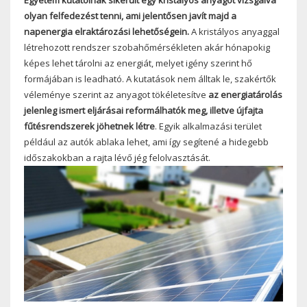
olyan felfedezést tenni, ami jelentősen javít majd a
napenergia elraktározási lehetőségein.
A kristályos anyaggal
létrehozott rendszer szobahőmérsékleten akár hónapokig
képes lehet tárolni az energiát, melyet igény szerint hő
formájában is leadható. A kutatások nem álltak le, szakértők
véleménye szerint az anyagot tökéletesítve
az energiatárolás
jelenleg ismert eljárásai reformálhatók meg, illetve újfajta
fűtésrendszerek jöhetnek létre
. Egyik alkalmazási terület
például az autók ablaka lehet, ami így segítené a hidegebb
időszakokban a rajta lévő jég felolvasztását.