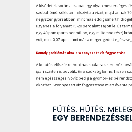
A kísérletek során a csapat egy olyan mesterséges fé
szobahőmérsékleten felszívta a vizet, majd annak 70 
négyszer gyorsabban, mint más eddig ismert hidrogélek
ugyanez a folyamat 15-20 perc alatt zajlott le. És ter
egy 40 ppm (parts per million, egy milliomod rész) króm
volt, mint 0,07 ppm - ami már a megengedett egészségü
Komoly problémát okoz a szennyezett víz fogyasztása
A kutatók először otthoni használatra szeretnék tová
ipari szinten is bevetik. Erre szükség lenne, hiszen s
nem egészséges ivóvíz pedig a gyomor- és bélrendsz
okozhat. Szennyezett víz fogyasztása miatt évente p