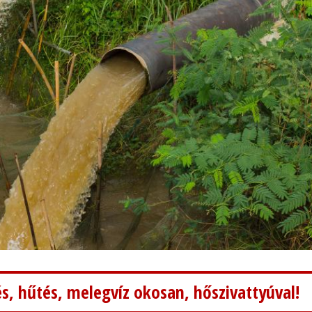
s, hűtés, melegvíz okosan, hőszivattyúval!