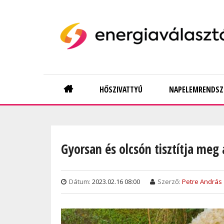
Skip
to
main
content
Main
HŐSZIVATTYÚ
NAPELEMRENDSZ
navigation
Gyorsan és olcsón tisztítja meg 
Dátum:
2023.02.16 08:00
Szerző:
Petre András