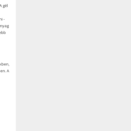
A gél
i -
anyag
sebb
ékben,
ben. A