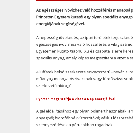
Az egészséges ivóvízhez való hozzáférés manapság e
Princeton Egyetem kutatói egy olyan speciális anyagot
energiájának segítségével.
A népességnövekedés, az ipari területek terjeszked
egészséges ivóvízhez való hozzáférés a világ számos 
Egyetemen kutató Xiaohui Xu és csapata is erre keresett
speciális anyag, amely képes megtisztítani a vizet a
A luffatök belső szerkezete szivacsszerű - nevét is i
műanyag mosogatószivacsnak vagy fürdőszivacsnak. E
szerkezetű hidrogélt.
Gyorsan megtisztítja a vizet a Nap energiájával
A gél előállításához egy olyan polimert használtak, am
anyagból) hidrofóbbá (víztaszítóvá) válik. Először teh
szennyeződések a pórusokban ragadnak.