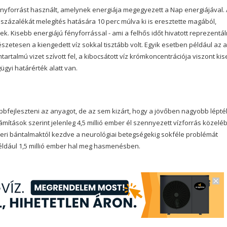
nyforrást használt, amelynek energiája megegyezett a Nap energiájával. 
százalékát melegítés hatására 10 perc múlva ki is eresztette magából,
. Kisebb energiájú fényforrással - ami a felhős időt hivatott reprezentáln
mészetesen a kiengedett víz sokkal tisztább volt. Egyik esetben például az 
tartalmú vizet szívott fel, a kibocsátott víz krómkoncentrációja viszont ki
gyi határérték alatt van.
bbfejleszteni az anyagot, de az sem kizárt, hogy a jövőben nagyobb lépt
zámítások szerint jelenleg 4,5 millió ember él szennyezett vízforrás közelé
eri bántalmaktól kezdve a neurológiai betegségekig sokféle problémát
éldául 1,5 millió ember hal meg hasmenésben.