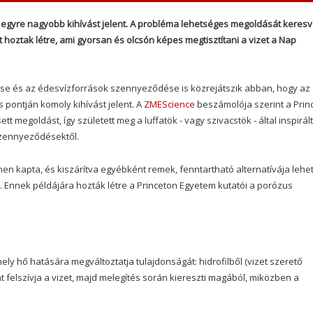
gyre nagyobb kihívást jelent. A probléma lehetséges megoldását keresv
 hoztak létre, ami gyorsan és olcsón képes megtisztítani a vizet a Nap
ése és az édesvízforrások szennyeződése is közrejátszik abban, hogy az
pontján komoly kihívást jelent. A
ZMEScience
beszámolója szerint a Prin
 megoldást, így született meg a luffatök - vagy szivacstök - által inspirált
 szennyeződésektől.
nnen kapta, és kiszárítva egyébként remek, fenntartható alternatívája lehet
nnek példájára hozták létre a Princeton Egyetem kutatói a porózus
ely hő hatására megváltoztatja tulajdonságát: hidrofilből (vizet szerető
át felszívja a vizet, majd melegítés során kiereszti magából, miközben a