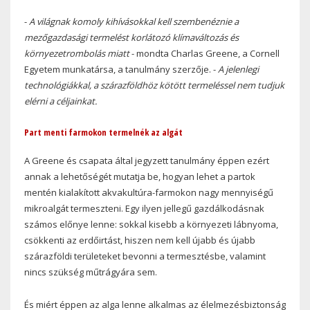
-
A világnak komoly kihívásokkal kell szembenéznie a
mezőgazdasági termelést korlátozó klímaváltozás és
környezetrombolás miatt
- mondta Charlas Greene, a Cornell
Egyetem munkatársa, a tanulmány szerzője. -
A jelenlegi
technológiákkal, a szárazföldhöz kötött termeléssel nem tudjuk
elérni a céljainkat.
Part menti farmokon termelnék az algát
A Greene és csapata által jegyzett tanulmány éppen ezért
annak a lehetőségét mutatja be, hogyan lehet a partok
mentén kialakított akvakultúra-farmokon nagy mennyiségű
mikroalgát termeszteni. Egy ilyen jellegű gazdálkodásnak
számos előnye lenne: sokkal kisebb a környezeti lábnyoma,
csökkenti az erdőirtást, hiszen nem kell újabb és újabb
szárazföldi területeket bevonni a termesztésbe, valamint
nincs szükség műtrágyára sem.
És miért éppen az alga lenne alkalmas az élelmezésbiztonság