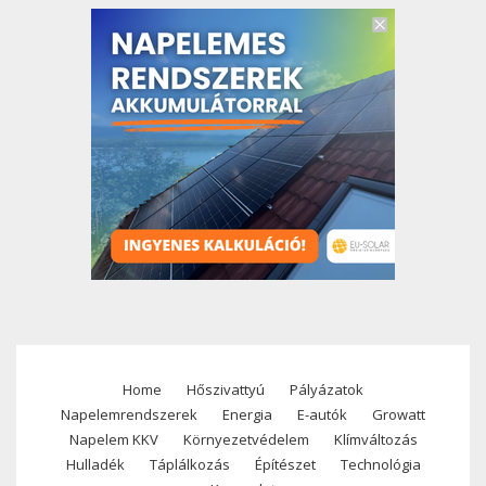
Home
Hőszivattyú
Pályázatok
Footer
Napelemrendszerek
Energia
E-autók
Growatt
menu
Napelem KKV
Környezetvédelem
Klímváltozás
Hulladék
Táplálkozás
Építészet
Technológia