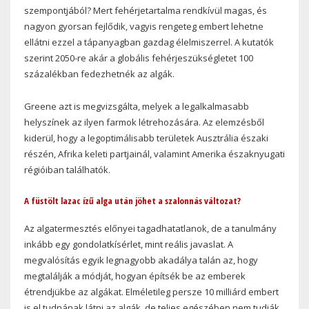
szempontjából? Mert fehérjetartalma rendkívül magas, és
nagyon gyorsan fejlődik, vagyis rengeteg embert lehetne
ellátni ezzel a tápanyagban gazdag élelmiszerrel. A kutatók
szerint 2050-re akár a globális fehérjeszükségletet 100
százalékban fedezhetnék az algák.
Greene azt is megvizsgálta, melyek a legalkalmasabb
helyszínek az ilyen farmok létrehozására. Az elemzésből
kiderül, hogy a legoptimálisabb területek Ausztrália északi
részén, Afrika keleti partjainál, valamint Amerika északnyugati
régióiban találhatók.
A füstölt lazac ízű alga után jöhet a szalonnás változat?
Az algatermesztés előnyei tagadhatatlanok, de a tanulmány
inkább egy gondolatkísérlet, mint reális javaslat. A
megvalósítás egyik legnagyobb akadálya talán az, hogy
megtalálják a módját, hogyan építsék be az emberek
étrendjükbe az algákat. Elméletileg persze 10 milliárd embert
is el tudnának látni az algák, de teljes egészében nem tudják