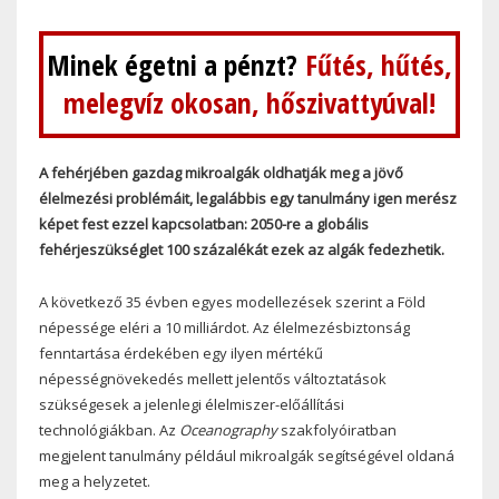
Minek égetni a pénzt?
Fűtés, hűtés,
melegvíz okosan, hőszivattyúval!
A fehérjében gazdag mikroalgák oldhatják meg a jövő
élelmezési problémáit, legalábbis egy tanulmány igen merész
képet fest ezzel kapcsolatban: 2050-re a globális
fehérjeszükséglet 100 százalékát ezek az algák fedezhetik.
A következő 35 évben egyes modellezések szerint a Föld
népessége eléri a 10 milliárdot. Az élelmezésbiztonság
fenntartása érdekében egy ilyen mértékű
népességnövekedés mellett jelentős változtatások
szükségesek a jelenlegi élelmiszer-előállítási
technológiákban. Az
Oceanography
szakfolyóiratban
megjelent tanulmány például mikroalgák segítségével oldaná
meg a helyzetet.