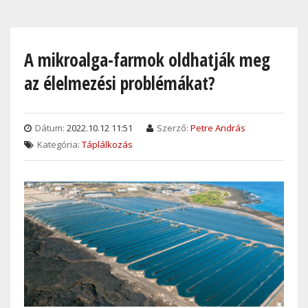
Skip
to
main
A mikroalga-farmok oldhatják meg
content
az élelmezési problémákat?
Dátum:
2022.10.12 11:51
Szerző:
Petre András
Kategória:
Táplálkozás