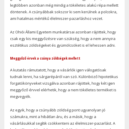
legtöbben azonban még mindig a tökéletes alakú répa mellett
döntenek. A csúnyábbak sokszor ki sem kerülnek a polcokra,
ami hatalmas mértékű élelmiszer-pazarláshoz vezet.
Az Ohiói Állami Egyetem munkatársai azonban rájöttek, hogy
csak egy kis meggyőzésre van szükség, hogy a nem annyira
esztétikus zöldségeket és gyümölcsöket is el lehessen adni.
Meggyőző érvek a csúnya zöldségek mellett
A kutatás rámutatott, hogy a vásárlók igen válogatósak
tudnak lenni, ha sárgarépáról van szó. Különböző hipotetikus
forgatókönyveket vizsgálva azonban rájöttek, hogy két igen
meggyőző érvvel elérhetik, hogy a nem tökéletes terméket is
megvegyék.
Az egyik, hogy a csúnyább zöldség pont ugyanolyan jó
számukra, mint a hibátlan áru, és a másik, hogy a
vásárlásukkal segítik csökkenteni az élelmiszer-pazarlást. A