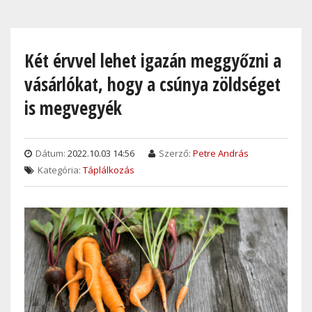
Skip
to
main
Két érvvel lehet igazán meggyőzni a
content
vásárlókat, hogy a csúnya zöldséget
is megvegyék
Dátum:
2022.10.03 14:56
Szerző:
Petre András
Kategória:
Táplálkozás