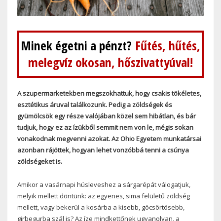
Minek égetni a pénzt?
Fűtés, hűtés,
melegvíz okosan, hőszivattyúval!
A szupermarketekben megszokhattuk, hogy csakis tökéletes,
esztétikus áruval találkozunk. Pedig a zöldségek és
gyümölcsök egy része valójában közel sem hibátlan, és bár
tudjuk, hogy ez az ízükből semmit nem von le, mégis sokan
vonakodnak megvenni azokat. Az Ohio Egyetem munkatársai
azonban rájöttek, hogyan lehet vonzóbbá tenni a csúnya
zöldségeket is.
Amikor a vasárnapi húsleveshez a sárgarépát válogatjuk,
melyik mellett döntünk: az egyenes, sima felületű zöldség
mellett, vagy bekerül a kosárba a kisebb, göcsörtösebb,
girbegurba szál is? Az íze mindkettőnek ugyanolyan, a