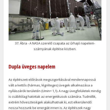
37. Ábra - A NASA szerelő csapata az űrhajó napelem-
szárnyának építése közben.
Dupla üveges napelem
Az építészeti előírások megszigorításával mindennapossá
vált a kettős (hármas, légréteges) üvegek alkalmazása a
nyílászárók területén (U
min
= 1,1). A nagy üvegfelületek mindig
is csábítólag hatottak az energetikusok számára. Tudniillik,
extrém hőveszteségek alakulhatnak ki, ezt elkerülendő:
nosza hozzunk be energiát innen is. Az építészek nagy