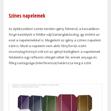
Színes napelemek
Az építészetben szinte minden igény felmerül, a kacsalábon
forgó kastélytól a földbe vájt barlanglakásokig, igy történt az
eset a napelemekkel is. Megjelent az igény a színes napelem
iránt is. Mivel a napelem nem aktív fényforrás ezért
viszonylag könnyű volt ezt az igényt kielégíteni: a napelemek
felületére egy reflexiós réteget vittek fel, ennek anyaga és
főleg vastagsága (interferencia) határozza meg a színt.