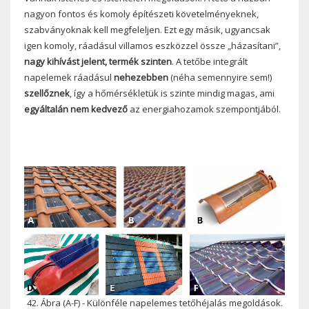
nagyon fontos és komoly építészeti követelményeknek,
szabványoknak kell megfeleljen. Ezt egy másik, ugyancsak
igen komoly, ráadásul villamos eszközzel össze „házasítani”,
nagy kihívást jelent, termék szinten
. A tetőbe integrált
napelemek ráadásul
nehezebben
(néha semennyire sem!)
szellőznek
, így a hőmérsékletük is szinte mindig magas, ami
egyáltalán nem kedvező
az energiahozamok szempontjából.
42. Ábra (A-F) - Különféle napelemes tetőhéjalás megoldások.