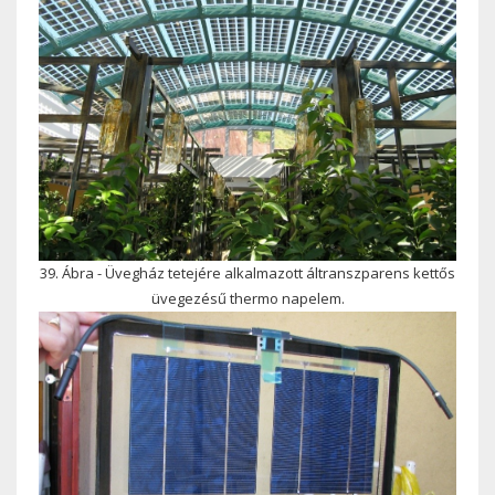
39. Ábra - Üvegház tetejére alkalmazott áltranszparens kettős
üvegezésű thermo napelem.