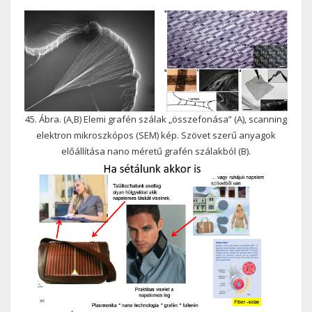
45. Ábra. (A,B) Elemi grafén szálak „összefonása” (A), scanning
elektron mikroszkópos (SEM) kép. Szövet szerű anyagok
előállítása nano méretű grafén szálakból (B).