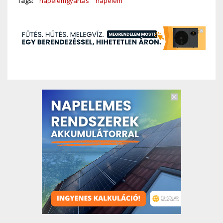
Tags
napelemgyártás
napelem