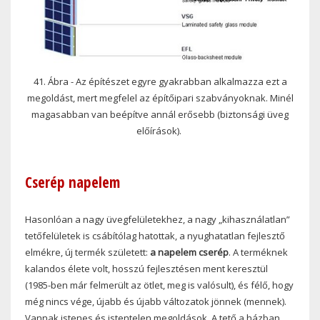
41. Ábra - Az építészet egyre gyakrabban alkalmazza ezt a
megoldást, mert megfelel az építőipari szabványoknak. Minél
magasabban van beépítve annál erősebb (biztonsági üveg
előírások).
Cserép napelem
Hasonlóan a nagy üvegfelületekhez, a nagy „kihasználatlan”
tetőfelületek is csábítólag hatottak, a nyughatatlan fejlesztő
elmékre, új termék született:
a napelem cserép
. A terméknek
kalandos élete volt, hosszú fejlesztésen ment keresztül
(1985-ben már felmerült az ötlet, meg is valósult), és félő, hogy
még nincs vége, újabb és újabb változatok jönnek (mennek).
Vannak istenes és istentelen megoldások. A tető a házban