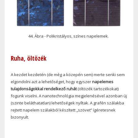
44. Ábra - Polikristályos, színes napelemek.
Ruha, öltözék
A kezdet kezdetén (de még a közepén sem) merte senki sem
elgondolni azt a lehetőséget, hogy egyszer
napelemes
tulajdonságokkal rendelkező ruhát
(öltözék tartozékokat)
fogunk viselni. A nanotechnológia megjelenésével azonban új
(szinte beláthatatlan) lehetőségek nyíltak. A grafén szálakba
rejtett napelem szálakból készített „szövet” ígéretesnek
bizonyult.