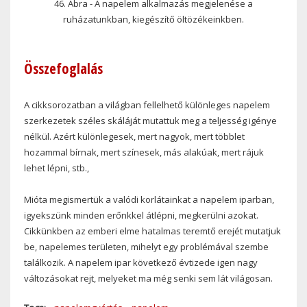
46. Ábra - A napelem alkalmazás megjelenése a
ruházatunkban, kiegészítő öltözékeinkben.
Összefoglalás
A cikksorozatban a világban fellelhető különleges napelem
szerkezetek széles skáláját mutattuk meg a teljesség igénye
nélkül. Azért különlegesek, mert nagyok, mert többlet
hozammal bírnak, mert színesek, más alakúak, mert rájuk
lehet lépni, stb.,
Mióta megismertük a valódi korlátainkat a napelem iparban,
igyekszünk minden erőnkkel átlépni, megkerülni azokat.
Cikkünkben az emberi elme hatalmas teremtő erejét mutatjuk
be, napelemes területen, mihelyt egy problémával szembe
találkozik. A napelem ipar következő évtizede igen nagy
változásokat rejt, melyeket ma még senki sem lát világosan.