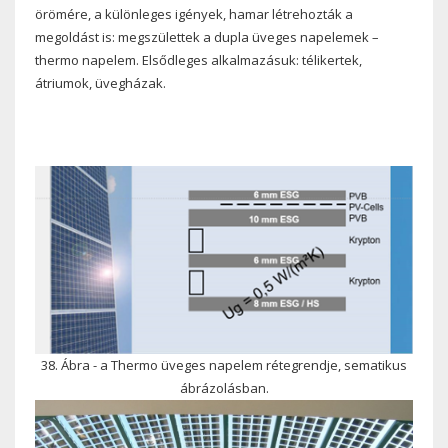
örömére, a különleges igények, hamar létrehozták a
megoldást is: megszülettek a dupla üveges napelemek –
thermo napelem. Elsődleges alkalmazásuk: télikertek,
átriumok, üvegházak.
38. Ábra - a Thermo üveges napelem rétegrendje, sematikus
ábrázolásban.