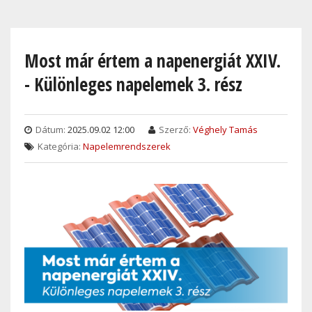
Skip
to
main
Most már értem a napenergiát XXIV.
content
- Különleges napelemek 3. rész
Dátum:
2025.09.02 12:00
Szerző:
Véghely Tamás
Kategória:
Napelemrendszerek