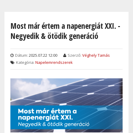
Skip
to
main
Most már értem a napenergiát XXI. -
content
Negyedik & ötödik generáció
Dátum:
2025.07.22 12:00
Szerző:
Véghely Tamás
Kategória:
Napelemrendszerek