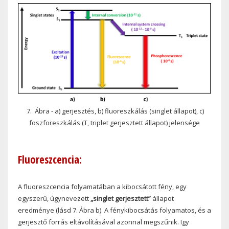
7. Ábra - a) gerjesztés, b) fluoreszkálás (singlet állapot), c)
foszforeszkálás (T, triplet gerjesztett állapot) jelensége
Fluoreszcencia:
A fluoreszcencia folyamatában a kibocsátott fény, egy
egyszerű, úgynevezett
„singlet gerjesztett”
állapot
eredménye (lásd 7. Ábra b). A fénykibocsátás folyamatos, és a
gerjesztő forrás eltávolításával azonnal megszűnik. Igy