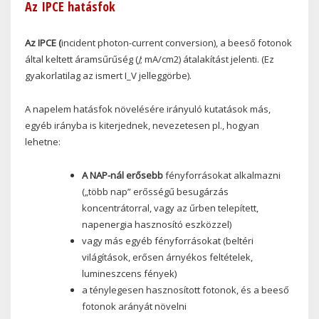
Az
IPCE
hatásfok
Az IPCE (
incident photon-current conversion), a beeső fotonok
által keltett áramsűrűség (
J
; mA/cm2) átalakítást jelenti. (Ez
gyakorlatilag az ismert I_V jelleggörbe).
A napelem hatásfok növelésére irányuló kutatások más,
egyéb irányba is kiterjednek, nevezetesen pl., hogyan
lehetne:
A NAP-nál erősebb
fényforrásokat alkalmazni
(„több nap” erősségű besugárzás
koncentrátorral, vagy az űrben telepített,
napenergia hasznosító eszközzel)
vagy más egyéb fényforrásokat (beltéri
világítások, erősen árnyékos feltételek,
lumineszcens fények)
a ténylegesen hasznosított fotonok, és a beeső
fotonok arányát növelni