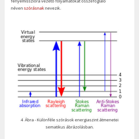
fényemisszióra vezető folyamatokat összefoglaló
néven
szórásnak
nevezik.
4 Ábra - Különféle szórások energiaszint átmenetei
sematikus ábrázolásban.