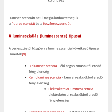
különbség
Lumineszcencián belül megkülönböztethetjük
a
fluoreszcenciát
és a
foszforeszcenciát
.
A lumineszkálás (luminescence) típusai
A gerjesztéstől függően a lumineszcencia következő típusai
ismertek
[9]
:
Biolumineszcencia
– élő organizmusoktól eredő
fényjelenség
Kemolumineszcencia
– kémiai reakciókból eredő
fényjelenség
Elektrokémiai lumineszcencia
–
elektrokémiai reakciókból eredő
fényjelenség