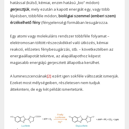
hatással (külső, kémiai, enzim hatású „bio” módon)
gerjesztjük
, mely ezután a kapott energiát egy, vagy több
lépésben, többféle módon,
biológiai szemmel (emberi szem)
érzékelhető fény
(fényjelenség) formában lesugározza.
Egy atomi vagy molekuláris rendszer többféle folyamat –
elektromosan töltött részecskékkel való ütközés, kémiai
reakció, előzetes fénybesugárzás, stb. – következtében az
energiaállapotát tekintve, az alapállapothoz képest
magasabb energiájú gerjesztett állapotba kerülhet.
A lumineszcenciának
[2]
ezért igen sokféle változatát ismerjük.
Ezeket most mélységeiben, részletesen nem tudjuk
áttekinteni, de egy két példát ismertetünk.