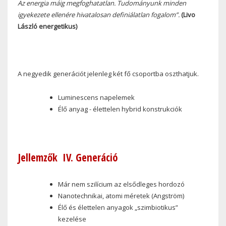
Az energia máig megfoghatatlan. Tudományunk minden
igyekezete ellenére hivatalosan definiálatlan fogalom”.
(Livo
László energetikus)
A negyedik generációt jelenleg két fő csoportba oszthatjuk.
Luminescens napelemek
Élő anyag - élettelen hybrid konstrukciók
Jellemzők
IV. Generáció
Már nem szilícium az elsődleges hordozó
Nanotechnikai, atomi méretek (Angström)
Élő és élettelen anyagok „szimbiotikus”
kezelése