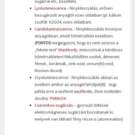
sugárral etc., kezeltek).
Lyoluminescence
- fénykibocsátás, erősen
besugárzott anyagtól vizes oldatban (pl. kálium
szulfát K2SO4, vizes oldatban)
Candoluminescence
, - fénykibocsátás bizonyos
anyagokban, emelt hőmérséklet esetében.
(
FONTOS
megjegyezni, hogy ez nem azonos a
„fekete test”
blackbody
, emisszióval a kérdéses
hőmérsékleten! Ritkaföldfém oxidok, átmeneti
fémek , kerámiák, zink-oxid, cerium(IV) oxid,
thorium dioxid)
Cryoluminescence - fénykibocsátás abban az
esetben amikor az anyagot lehűtjük
[6]
. (egy
példa erre a wulfenit (
wulfenite
, ólom molibdén
ásvány
Pb
Mo
O
4.
Cserenkov-sugárzás
– gyorsuló töltések
elektromágneses sugárzást bocsátanak ki,
melynek van látható fény része is (atomreaktor)