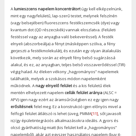
A
lumieszcens napelem koncentrátort
úgy kell elképzelnünk,
mint egy nagyfelületű, lap-szerű testet, melynek felszínén
(vagy belsejében) fluoreszcens festékszemcsék (dye) vagy
kvantum dot (QD részecskék) vannak eloszlatva. (Felületi
festéssel vagy az anyagba való bekeveréssel). A festék
elnyeli (abszorbeálja) a fényt (másképpen szólva, a fény
gerjeszti a festékmolekulát), és ezután egy olyan átalakulás
következik, mely során az elnyelt fény belső sugárzássá
alakul, és ez, az anyagban, teljes belső visszaverődéssel (TIR)
végig halad. Az éleken vékony „hagyományos” napelemek
találhatók, melyek a szokásos módon napelemként
működnek. A
nagy elnyelő felület
és a kis felületű élek
mentén elhelyezett napelem
cellák felület aránya
(ALSC =
APV) igen nagy ezért az áramsűrűségben ez egy igen nagy
erősítésnek
felel meg. Ez a konstrukció igen előnyös mivel a
felfogó felület átlátszó is lehet (üveg, PMMA
[11]
, sőt javasolt
is) így épületintegrációs alkalmazásokra ideális. A gyors és
olcsó gyárthatóság miatt (kis felület kell a „hagyományos”
napelemből), akár azt egyszer használatos napelem (buy it-