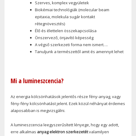
Szerves, komplex vegyületek
Biokémiai technológiák (molecular beam
epitaxia, molekula sugár kontakt
rétegnövesztés)
Élő és élettelen összekapcsolása
Önszervező, önjavító képesség
A végső szerkezeti forma nem ismert….
Tanuljunk a természettől amit és amennyit lehet
Mi a lumineszcencia?
Az energia kölcsönhatások jelentős része fény-anyag, vagy
fény-fény kölcsönhatást jelent. Ezek közül néhányat érdemes
alaposabban is megvizsgálni.
A lumineszcencia leegyszerűsített lényege, hogy egy adott,
erre alkalmas
anyag elektron szerkezetét
valamilyen