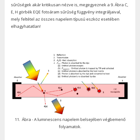
sűrűségek akár kritikusan nézve is, megegyeznek a 9. Ábra C,
E, H görbék EQE fotoáram sűrűség függvény integráljaival,
mely feltétel az összes napelem típusú eszköz esetében
elhagyhatatlan!
11. Ábra - A luminescens napelem belsejében végbemenő
folyamatok.