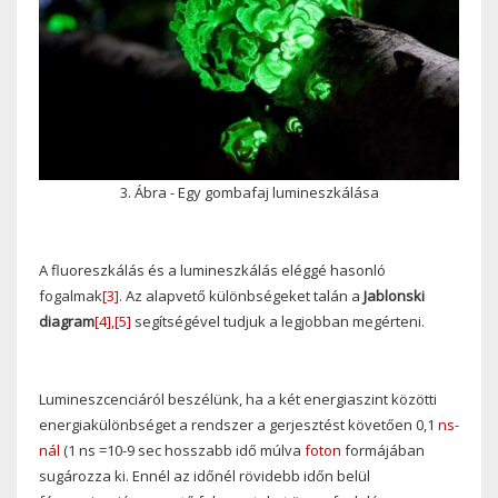
3. Ábra - Egy gombafaj lumineszkálása
A fluoreszkálás és a lumineszkálás eléggé hasonló
fogalmak
[3]
. Az alapvető különbségeket talán a
Jablonski
diagram
[4]
,
[5]
segítségével tudjuk a legjobban megérteni.
Lumineszcenciáról beszélünk, ha a két energiaszint közötti
energiakülönbséget a rendszer a gerjesztést követően 0,1
ns-
nál
(1 ns =
10-9 sec
hosszabb idő múlva
foton
formájában
sugározza ki. Ennél az időnél rövidebb időn belül