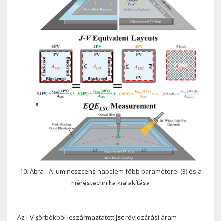
10. Ábra - A lumineszcens napelem főbb paraméterei (B) és a
méréstechnika kialakítása
Az I-V görbékből leszármaztatott
Jsc
rövidzárási áram