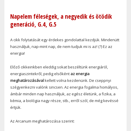
Napelem féleségek, a negyedik és ötödik
generáció, G.4, G.5
A cikk folytatását egy érdekes gondolattal kezdjük. Mindenütt
használjuk, nap-mint nap, de nem tudjuk mi is az! (?) Ez az
energia!
Előző cikkeinkben eleddig sokat beszéltünk energiáról,
energiaszintekről, pedig elsőként
az energia
meghatározásával
kellett volna kezdenünk. De cseppnyi
szégyenkezni valónk sincsen. Az energia fogalma homályos,
ámbár minden nap használjuk, az egész életünk, a fizika, a
kémia, a biológia nagy része, stb., erről szól, de még kevéssé
értjük.
Az Arcanum meghatározása szerint: