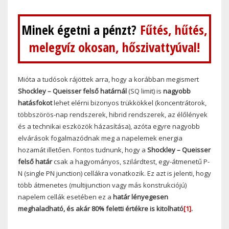
Minek égetni a pénzt?
Fűtés, hűtés,
melegvíz okosan, hőszivattyúval!
Mióta a tudósok rájöttek arra, hogy a korábban megismert
Shockley – Queisser felső határnál
(SQ limit) is
nagyobb
hatásfokot
lehet elérni bizonyos trükkökkel (koncentrátorok,
többszörös-nap rendszerek, hibrid rendszerek, az élőlények
és a technikai eszközök házasítása), azóta egyre nagyobb
elvárások fogalmazódnak meg a napelemek energia
hozamát illetően. Fontos tudnunk, hogy a
Shockley – Queisser
felső határ
csak a hagyományos, szilárdtest, egy-átmenetű P-
N (single PN junction) cellákra vonatkozik. Ez azt is jelenti, hogy
több átmenetes (multijunction vagy más konstrukciójú)
napelem cellák esetében ez a
határ lényegesen
meghaladható, és akár 80% feletti értékre is kitolható
[1]
.