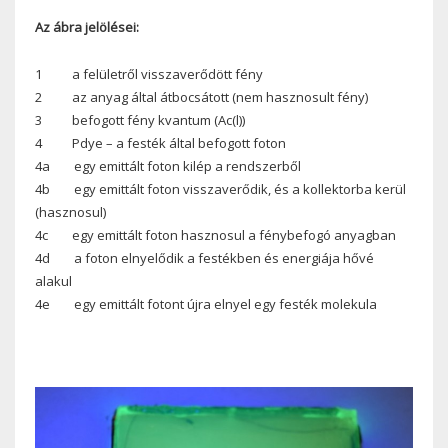
Az ábra jelölései:
1
a felületről visszaverődött fény
2
az anyag által átbocsátott (nem hasznosult fény)
3
befogott fény kvantum (Ac(
l))
4
Pdye – a festék által befogott foton
4a
egy emittált foton kilép a rendszerből
4b
egy emittált foton visszaverődik, és a kollektorba kerül
(hasznosul)
4c
egy emittált foton hasznosul a fénybefogó anyagban
4d
a foton elnyelődik a festékben és energiája hővé
alakul
4e
egy emittált fotont újra elnyel egy festék molekula