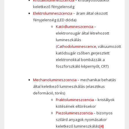
Kristallolumineszcencia
– kristályosodáskor
keletkező fényjelenség
Elektrolumineszcencia
– áram által okozott
fényjelenség (LED dióda)
Katódlumineszcencia
–
elektronsugár által létrehozott
lumineszkálás
(
Cathodoluminescence
, vákuumozott
katódsugár csőben gerjesztett
elektronokkal bombázzák a
foszforszkáló képernyőt, CRT)
Mechanolumineszcencia
– mechanikai behatás
által keletkező lumineszkálás (elasztikus
deformáció, törés)
Fraktolumineszcencia
– kristályok
kötésének eltörésekor
Piezolumineszcencia
– bizonyos
szilárd anyagok nyomásakor
keletkező lumineszkálás
[4]