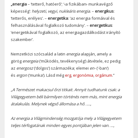
„energia
– ‘tetterő, hatóerő’; ‘‹a fizikában› munkavégző
képesség’:
helyzeti, vegyi, nukleáris energia
. –
energikus
:
‘tetterős, erélyes’. –
energetika
: ‘az energia formáival és
felhasználásával foglalkozó tudomány’. –
energetikus
:
‘energetikával foglalkozó, az energiagazdálkodást irányító
szakember’.
Nemzetközi szócsalád a latin
energia
alapján, amely a
görög
energeia
(‘működés, tevékenység’) átvétele, ez pedig
az
energosz
(‘dolgos’) származéka; elemei
en-
(‘-ban’)
és
ergon
(‘munka’). Lásd még
erg
,
ergonómia
,
orgánum
.”
„A Természet makacsul őrzi titkait. Annyit tudhatunk csak: a
Világegyetem béli bármilyen történés nem más, mint energia
átalakulás. Melynek végső állomása a hő. ….,
Az energia a Világmindenség mozgatója mely a Világegyetem
teljes térfogatának minden egyes pontjában jelen van. …,