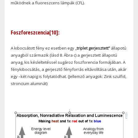
működnek a fluoreszcens lámpák (CFL).
Foszforeszcencia
[10]
:
A kibocsátott fény ez esetben egy „
triplet gerjesztett”
állapotú
anyagból származik (lásd 8. Ábra c) a gerjesztett állapotú
anyag, kis késleltetéssel sugároz foszforencia formájában. A
fénykibocsátás, a gerjesztő fényforrás eltávolítása után, akár
egy –két napig is folytatódhat. (Jellemző anyagok: Zink szulfid,
stroncium aluminát)