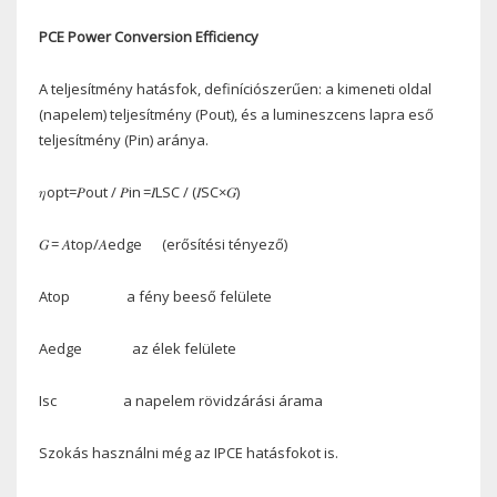
PCE Power Conversion Efficiency
A teljesítmény hatásfok, definíciószerűen: a kimeneti oldal
(napelem) teljesítmény (Pout), és a lumineszcens lapra eső
teljesítmény (Pin) aránya.
𝜂opt=𝑃out / 𝑃in
=𝐼LSC / (𝐼SC×𝐺)
𝐺 = 𝐴top/𝐴edge (erősítési tényező)
Atop a fény beeső felülete
Aedge az élek felülete
Isc a napelem rövidzárási árama
Szokás használni még az IPCE hatásfokot is.