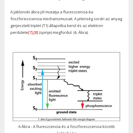
A
Jablonski ábra jól mutatja a flureszcencia éa
foszforeszcencia mechanizmusait. A jelenség során az anyag
gerjesztett triplet (T1) állapotba kerül és az elektron
perdülete
[7]
,
[8]
(spinje) megfordul. (6. Ábra)
6 Ábra - A flureszcencia és a foszforeszcencia közötti