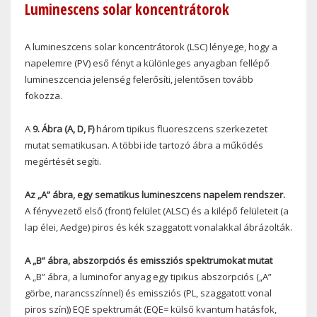
Luminescens solar koncentrátorok
A lumineszcens solar koncentrátorok (LSC) lényege, hogy a
napelemre (PV) eső fényt a különleges anyagban fellépő
lumineszcencia jelenség felerősíti, jelentősen tovább
fokozza.
A
9. Ábra (A, D, F)
három tipikus fluoreszcens szerkezetet
mutat sematikusan. A többi ide tartozó ábra a működés
megértését segíti.
Az „A” ábra, egy sematikus lumineszcens napelem rendszer.
A fényvezető első (front) felület (ALSC) és a kilépő felületeit (a
lap élei, Aedge) piros és kék szaggatott vonalakkal ábrázolták.
A „B” ábra, abszorpciós és emissziós spektrumokat mutat
A „B” ábra, a luminofor anyag egy tipikus abszorpciós („A”
görbe, narancsszínnel) és emissziós (PL, szaggatott vonal
piros szín)) EQE spektrumát (EQE= külső kvantum hatásfok,