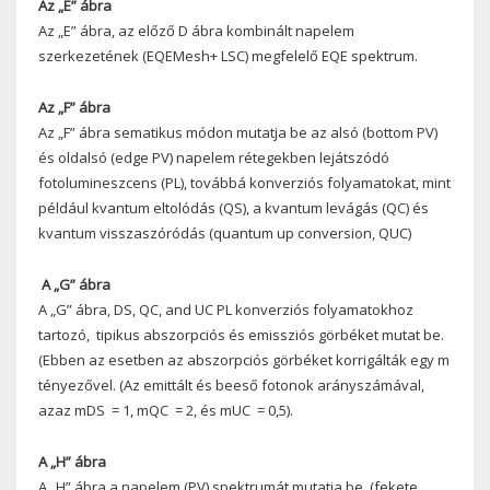
Az „E” ábra
Az „E” ábra, az előző D ábra kombinált napelem
szerkezetének (EQEMesh+ LSC) megfelelő EQE spektrum.
Az „F” ábra
Az „F” ábra sematikus módon mutatja be az alsó (bottom PV)
és oldalsó (edge PV) napelem rétegekben lejátszódó
fotolumineszcens (PL), továbbá konverziós folyamatokat, mint
például kvantum eltolódás (QS), a kvantum levágás (QC) és
kvantum visszaszóródás (quantum up conversion, QUC)
A „G” ábra
A „G” ábra, DS, QC, and UC PL konverziós folyamatokhoz
tartozó,
tipikus abszorpciós és emissziós görbéket mutat be.
(Ebben az esetben az abszorpciós görbéket korrigálták egy m
tényezővel. (Az emittált és beeső fotonok arányszámával,
azaz m
DS
= 1, m
QC
= 2, és m
UC
= 0,5).
A „H” ábra
A „H” ábra a napelem (PV) spektrumát mutatja be, (fekete