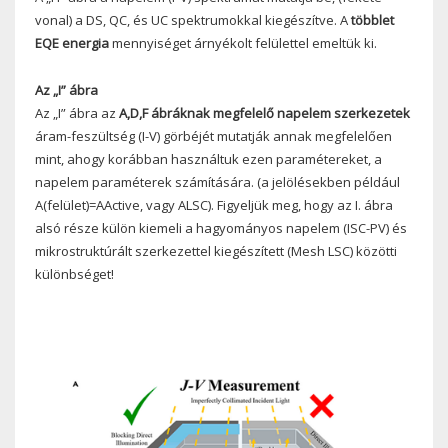
vonal) a DS, QC, és UC spektrumokkal kiegészítve. A
többlet
EQE energia
mennyiséget árnyékolt felülettel emeltük ki.
Az „I” ábra
Az „I” ábra az
A,D,F ábráknak megfelelő napelem szerkezetek
áram-feszültség (I-V) görbéjét mutatják annak megfelelően
mint, ahogy korábban használtuk ezen paramétereket, a
napelem paraméterek számítására. (a jelölésekben például
A(felület)=AActive, vagy ALSC). Figyeljük meg, hogy az I. ábra
alsó része külön kiemeli a hagyományos napelem (ISC-PV) és
mikrostruktúrált szerkezettel kiegészített (Mesh LSC) közötti
különbséget!