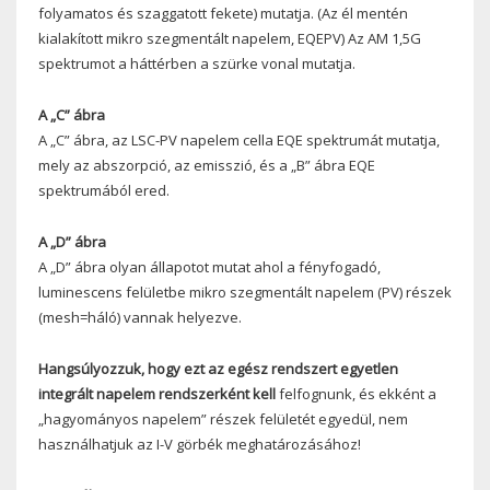
folyamatos és szaggatott fekete) mutatja. (Az él mentén
kialakított mikro szegmentált napelem, EQEPV) Az AM 1,5G
spektrumot a háttérben a szürke vonal mutatja.
A „C” ábra
A „C” ábra, az LSC-PV napelem cella EQE spektrumát mutatja,
mely az abszorpció, az emisszió, és a „B” ábra EQE
spektrumából ered.
A „D” ábra
A „D” ábra olyan állapotot mutat ahol a fényfogadó,
luminescens felületbe mikro szegmentált napelem (PV) részek
(mesh=háló) vannak helyezve.
Hangsúlyozzuk, hogy ezt az egész rendszert egyetlen
integrált napelem rendszerként kell
felfognunk, és ekként a
„hagyományos napelem” részek felületét egyedül, nem
használhatjuk az I-V görbék meghatározásához!