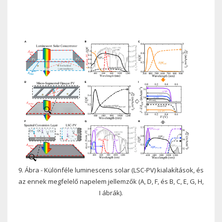
9. Ábra - Különféle luminescens solar (LSC-PV) kialakítások, és
az ennek megfelelő napelem jellemzők (A, D, F, és B, C, E, G, H,
I ábrák).