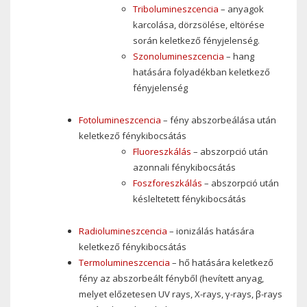
Tribolumineszcencia
– anyagok
karcolása, dörzsölése, eltörése
során keletkező fényjelenség.
Szonolumineszcencia
– hang
hatására folyadékban keletkező
fényjelenség
Fotolumineszcencia
– fény abszorbeálása után
keletkező fénykibocsátás
Fluoreszkálás
– abszorpció után
azonnali fénykibocsátás
Foszforeszkálás
– abszorpció után
késleltetett fénykibocsátás
Radiolumineszcencia
– ionizálás hatására
keletkező fénykibocsátás
Termolumineszcencia
– hő hatására keletkező
fény az abszorbeált fényből (hevített anyag,
melyet előzetesen UV rays, X-rays, γ-rays, β-rays