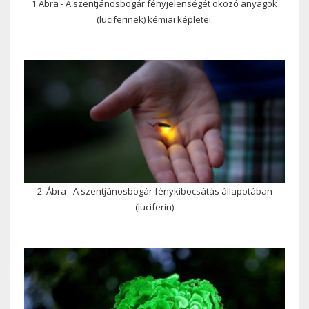
1 Ábra - A szentjánosbogár fényjelenségét okozó anyagok
(luciferinek) kémiai képletei.
2. Ábra - A szentjánosbogár fénykibocsátás állapotában
(luciferin)