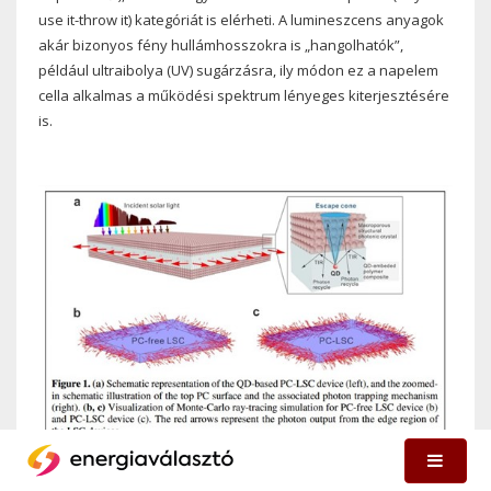
use it-throw it) kategóriát is elérheti. A lumineszcens anyagok
akár bizonyos fény hullámhosszokra is „hangolhatók”,
például ultraibolya (UV) sugárzásra, ily módon ez a napelem
cella alkalmas a működési spektrum lényeges kiterjesztésére
is.
13. Ábra - QD alapú lumineszcens napelem rétegei és