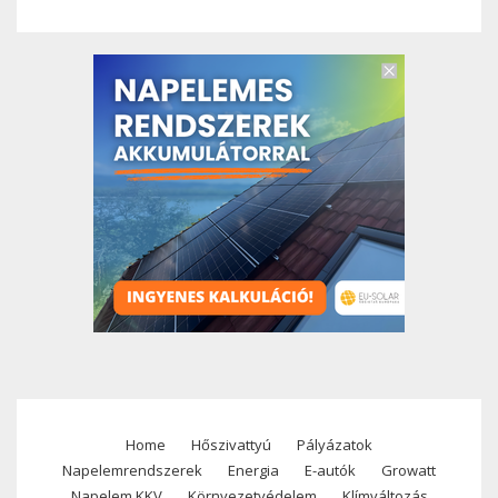
Home
Hőszivattyú
Pályázatok
Footer
Napelemrendszerek
Energia
E-autók
Growatt
Napelem KKV
Környezetvédelem
Klímváltozás