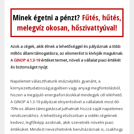
Minek égetni a pénzt?
Fűtés, hűtés,
melegvíz okosan, hőszivattyúval!
Azok a cégek, akik élnek a lehetőséggel és pályáznak a több
milliós állami támogatásra, az elismerést is kivívják maguknak.
A
GINOP 4.1.3-19
értéket termet, növeli a vállalat piaci értékét
és biztonságot nyújt.
Napelemet választhatunk imázsépítés gyanánt, a
környezettudatosság jegyében vagy anyagi megfontolásból,
hiszen a megújuló energiaforrásokkal mindegyik cél elérhető.
A GINOP 4.1.3-19 pályázat elnyerésével a vállalatok most 60-
70%-os állami támogatással juthatnak hozzá saját napelemes
rendszerükhöz. A lehetőség elsősorban a vidéki cégeknek
kedvez, legfőképp azoknak, akik szeretnék növelni piaci
értéküket. Mindezt nevezhetnénk beruházásnak is, csakhogy