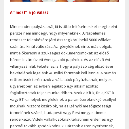
A “most” a jó válasz
Mint minden pályázatnál, itt is több feltételnek kell megfelelni -
persze nem mindegy, hogy milyeneknek. A Napelemes
rendszer telepítésére járó összeg körülbelül 5000 vállalat
számára kínál változást. Az igénylőknek nincs más dolguk,
mint előkeresni a szükséges dokumentumokat: az előző
három lezárt üzleti évet igazoló papírokat és az előző évi
villanyszámlát. Feltétel az is, hogy a pályázó cég előző évei
bevételének legalább 40 millió forintnak kell lennie. A humán
erőforrások terén azok a vállalatok pályázhatnak, melyek
ugyanebben az évben legalább egy alkalmazottat
foglalkoztattak teljes munkaidőben. Azok a Kft-k, Rt-k, KKT-k
vagy BT-k, melyek megfelelnek a paramétereknek jó eséllyel
indulnak. Viszont kizáró ok, ha az igénylő mezőgazdasági
termelőnek számít, budapesti vagy Pest megyei címmel
rendelkezik. Vidéki vállalkozóknak tehát nem érdemes egy
percnél tovább gondolkodniuk. Bár több ezren nyerhetnek,