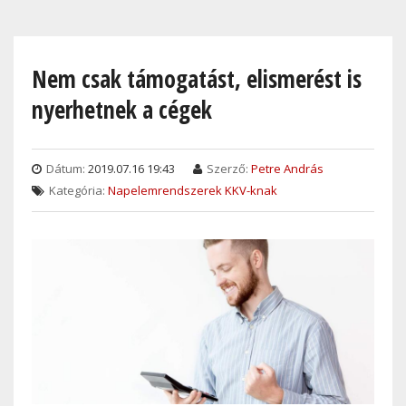
Skip
to
main
Nem csak támogatást, elismerést is
content
nyerhetnek a cégek
Dátum:
2019.07.16 19:43
Szerző:
Petre András
Kategória:
Napelemrendszerek KKV-knak