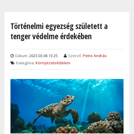
Skip
to
main
Történelmi egyezség született a
content
tenger védelme érdekében
Dátum:
2023.03.06 13:25
Szerző:
Petre András
Kategória:
Környezetvédelem