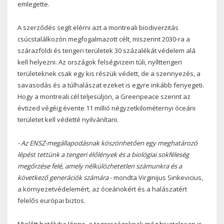
emlegette.
A szerződés segít elérni azt a montreali biodiverzitás
csúcstalálkozón megfogalmazott célt, miszerint 2030-ra a
szárazföldi és tengeri területek 30 százalékát védelem alá
kell helyezni. Az országok felségvizein túli, nyílttengeri
területeknek csak egy kis részük védett, de a szennyezés, a
savasodás és a túlhalászat ezeket is egyre inkább fenyegeti.
Hogy a montreali cél teljesüljön, a Greenpeace szerint az
évtized végéig évente 11 millió négyzetkilométernyi óceáni
területet kell védetté nyilvánítani.
- Az ENSZ-megállapodásnak köszönhetően egy meghatározó
lépést tettünk a tengeri élőlények és a biológiai sokféleség
megőrzése felé, amely nélkülözhetetlen számunkra és a
következő generációk számára
- mondta Virginijus Sinkevicius,
a környezetvédelemért, az óceánokért és a halászatért
felelős európai biztos.