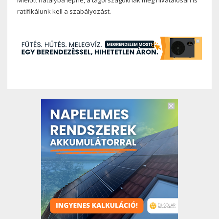
Mielőtt hatályba lépne, a tagországoknak még hivatalosan is
ratifikálunk kell a szabályozást.