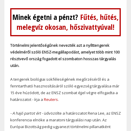
Minek égetni a pénzt?
Fűtés, hűtés,
melegvíz okosan, hőszivattyúval!
Történelmi jelentőségűnek nevezték azt a nyílttengerek
védelméről szóló ENSZ-megállapodást, amelyet több mint 100
résztvevő ország fogadott el szombaton hosszas tárgyalás
után.
A tengerek biológiai sokféleségének megőrzéséről és a
fenntartható hasznosításáról szóló egyezség tárgyalása már
15 éve húzódott, de az ENSZ szombat éjjel végre elfogadta a
határozatot - írja a
Reuters
.
- A hajó partot ért
- üdvözölte a határozatot Rena Lee, az ENSZ
konferencia elnöke a maratoni tárgyalási nap után. Az
Európai Bizottság pedig ugyanezt történelmi pillanatként