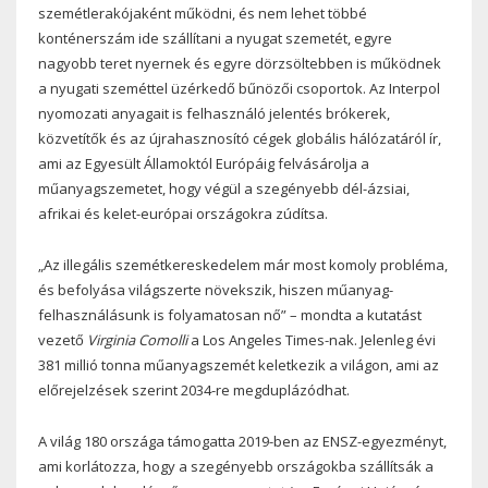
szemétlerakójaként működni, és nem lehet többé
konténerszám ide szállítani a nyugat szemetét, egyre
nagyobb teret nyernek és egyre dörzsöltebben is működnek
a nyugati szeméttel üzérkedő bűnözői csoportok. Az Interpol
nyomozati anyagait is felhasználó jelentés brókerek,
közvetítők és az újrahasznosító cégek globális hálózatáról ír,
ami az Egyesült Államoktól Európáig felvásárolja a
műanyagszemetet, hogy végül a szegényebb dél-ázsiai,
afrikai és kelet-európai országokra zúdítsa.
„Az illegális szemétkereskedelem már most komoly probléma,
és befolyása világszerte növekszik, hiszen műanyag-
felhasználásunk is folyamatosan nő” – mondta a kutatást
vezető
Virginia Comolli
a Los Angeles Times-nak. Jelenleg évi
381 millió tonna műanyagszemét keletkezik a világon, ami az
előrejelzések szerint 2034-re megduplázódhat.
A világ 180 országa támogatta 2019-ben az ENSZ-egyezményt,
ami korlátozza, hogy a szegényebb országokba szállítsák a