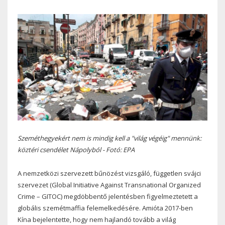
Szeméthegyekért nem is mindig kell a "világ végéig" mennünk:
köztéri csendélet Nápolyból - Fotó: EPA
A nemzetközi szervezett bűnözést vizsgáló, független svájci
szervezet (Global Initiative Against Transnational Organized
Crime – GITOC) megdöbbentő jelentésben figyelmeztetett a
globális szemétmaffia felemelkedésére. Amióta 2017-ben
Kína bejelentette, hogy nem hajlandó tovább a világ