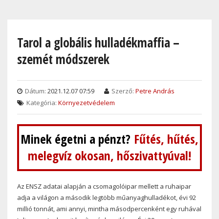
Skip
to
main
Tarol a globális hulladékmaffia –
content
szemét módszerek
Dátum:
2021.12.07 07:59
Szerző:
Petre András
Kategória:
Környezetvédelem
Minek égetni a pénzt?
Fűtés, hűtés,
melegvíz okosan, hőszivattyúval!
Az ENSZ adatai alapján a csomagolóipar mellett a ruhaipar
adja a világon a második legtöbb műanyaghulladékot, évi 92
millió tonnát, ami annyi, mintha másodpercenként egy ruhával