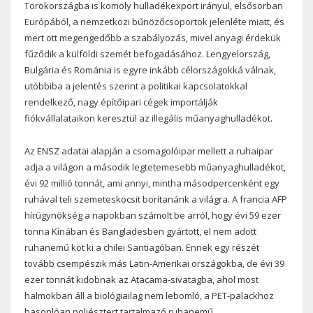
Törökországba is komoly hulladékexport irányul, elsősorban
Európából, a nemzetközi bűnözőcsoportok jelenléte miatt, és
mert ott megengedőbb a szabályozás, mivel anyagi érdekük
fűződik a külföldi szemét befogadásához. Lengyelország,
Bulgária és Románia is egyre inkább célországokká válnak,
utóbbiba a jelentés szerint a politikai kapcsolatokkal
rendelkező, nagy építőipari cégek importálják
fiókvállalataikon keresztül az illegális műanyaghulladékot.
Az ENSZ adatai alapján a csomagolóipar mellett a ruhaipar
adja a világon a második legtetemesebb műanyaghulladékot,
évi 92 millió tonnát, ami annyi, mintha másodpercenként egy
ruhával teli szemeteskocsit borítanánk a világra. A francia AFP
hírügynökség a napokban számolt be arról, hogy évi 59 ezer
tonna Kínában és Bangladesben gyártott, el nem adott
ruhanemű köt ki a chilei Santiagóban. Ennek egy részét
tovább csempészik más Latin-Amerikai országokba, de évi 39
ezer tonnát kidobnak az Atacama-sivatagba, ahol most
halmokban áll a biológiailag nem lebomló, a PET-palackhoz
hasonlóan poliésztert tartalmazó ruhanemű.