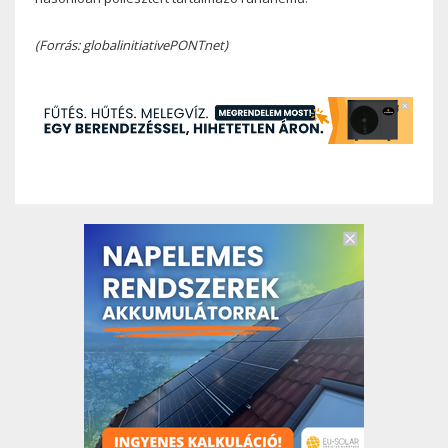
(Forrás: globalinitiativePONTnet)