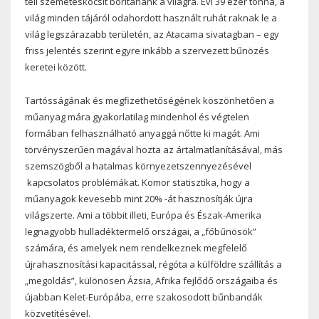
teli szemeteskocsit borítanánk a világra. Évi 39 ezer tonna, a
világ minden tájáról odahordott használt ruhát raknak le a
világ legszárazabb területén, az Atacama sivatagban – egy
friss jelentés szerint egyre inkább a szervezett bűnözés
keretei között.
Tartósságának és megfizethetőségének köszönhetően a
műanyag mára gyakorlatilag mindenhol és végtelen
formában felhasználható anyaggá nőtte ki magát. Ami
törvényszerűen magával hozta az ártalmatlanításával, más
szemszögből a hatalmas környezetszennyezésével
kapcsolatos problémákat. Komor statisztika, hogy a
műanyagok kevesebb mint 20% -át hasznosítják újra
világszerte. Ami a többit illeti, Európa és Észak-Amerika
legnagyobb hulladéktermelő országai, a „főbűnösök”
számára, és amelyek nem rendelkeznek megfelelő
újrahasznosítási kapacitással, régóta a külföldre szállítás a
„megoldás”, különösen Ázsia, Afrika fejlődő országaiba és
újabban Kelet-Európába, erre szakosodott bűnbandák
közvetítésével.