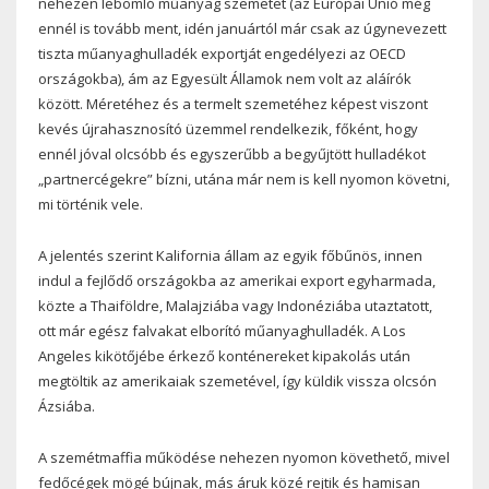
nehezen lebomló műanyag szemetet (az Európai Unió még
ennél is tovább ment, idén januártól már csak az úgynevezett
tiszta műanyaghulladék exportját engedélyezi az OECD
országokba), ám az Egyesült Államok nem volt az aláírók
között. Méretéhez és a termelt szemetéhez képest viszont
kevés újrahasznosító üzemmel rendelkezik, főként, hogy
ennél jóval olcsóbb és egyszerűbb a begyűjtött hulladékot
„partnercégekre” bízni, utána már nem is kell nyomon követni,
mi történik vele.
A jelentés szerint Kalifornia állam az egyik főbűnös, innen
indul a fejlődő országokba az amerikai export egyharmada,
közte a Thaiföldre, Malajziába vagy Indonéziába utaztatott,
ott már egész falvakat elborító műanyaghulladék. A Los
Angeles kikötőjébe érkező konténereket kipakolás után
megtöltik az amerikaiak szemetével, így küldik vissza olcsón
Ázsiába.
A szemétmaffia működése nehezen nyomon követhető, mivel
fedőcégek mögé bújnak, más áruk közé rejtik és hamisan