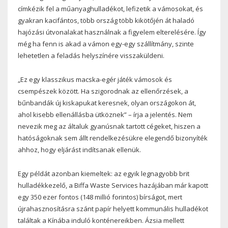
címkézik fel a műanyaghulladékot, lefizetik a vámosokat, és
gyakran kacifántos, több ország több kikötőjén át haladó
hajózási útvonalakat használnak a figyelem elterelésére. Így
még ha fenn is akad a vámon egy-egy szállítmány, szinte
lehetetlen a feladás helyszínére visszaküldeni.
„Ez egy klasszikus macska-egér játék vámosok és
csempészek között. Ha szigorodnak az ellenőrzések, a
bűnbandák új kiskapukat keresnek, olyan országokon át,
ahol kisebb ellenállásba ütköznek” – írja a jelentés. Nem
nevezik meg az általuk gyanúsnak tartott cégeket, hiszen a
hatóságoknak sem állt rendelkezésükre elegendő bizonyíték
ahhoz, hogy eljárást indítsanak ellenük.
Egy példát azonban kiemeltek: az egyik legnagyobb brit
hulladékkezelő, a Biffa Waste Services hazájában már kapott
egy 350 ezer fontos (148 millió forintos) bírságot, mert
újrahasznosításra szánt papír helyett kommunális hulladékot
találtak a Kínába induló konténereikben. Ázsia mellett