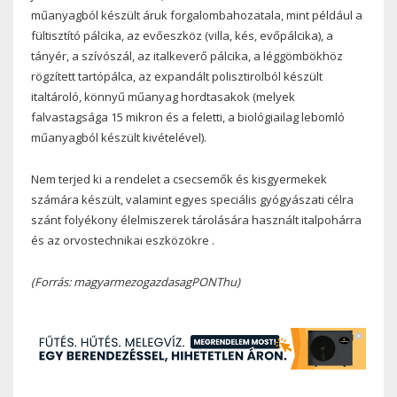
műanyagból készült áruk forgalombahozatala, mint például a
fültisztító pálcika, az evőeszköz (villa, kés, evőpálcika), a
tányér, a szívószál, az italkeverő pálcika, a léggömbökhöz
rögzített tartópálca, az expandált polisztirolból készült
italtároló, könnyű műanyag hordtasakok (melyek
falvastagsága 15 mikron és a feletti, a biológiailag lebomló
műanyagból készült kivételével).
Nem terjed ki a rendelet a csecsemők és kisgyermekek
számára készült, valamint egyes speciális gyógyászati ​​célra
szánt folyékony élelmiszerek tárolására használt italpohárra
és az orvostechnikai eszközökre .
(Forrás: magyarmezogazdasagPONThu)