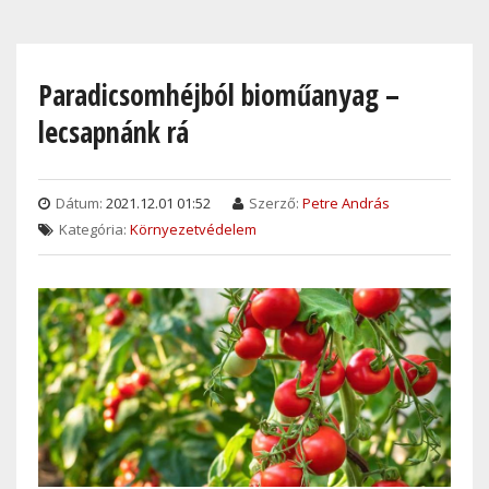
Skip
to
main
Paradicsomhéjból bioműanyag –
content
lecsapnánk rá
Dátum:
2021.12.01 01:52
Szerző:
Petre András
Kategória:
Környezetvédelem