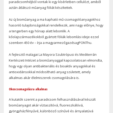
paradicsomhéjból vontak ki egy kísérletben cellulózt, amiből
aztán átlátszó műanyag fóliát készítettek.
Az új bioműanyag a ma kapható mű-csomagolóanyagokhoz
hasonló tulajdonságokkal rendelkezik, ami nagy előnye, hogy
a tengerben egy hónap alatt lebomlik. A
kőolajszármazékokból gyártott fóliák lebomlási ideje ezzel
szemben 450 év – írja a magyarmezőgazdsagPONThu.
A fejlesztő malagai La Mayora Szubtrópusi és Mediterrán
Kertészeti Intézet a bioműanyaggal kapcsolatosan elmondta,
hogy egy olyan antibakteriális és bioaktív anyagokkal és
antioxidánsokkal módosítható anyag született, amely
alkalmas akár élelmiszerek csomagolására is.
Okoscsomagolásra alkalmas
A kutatók szerint a paradicsom felhasználásával készült
bioműanyagot akár víztaszítóvá, fluoreszkálóvá,
gyöngyházfényűvé, különböző színűvé és árnyalatúvá