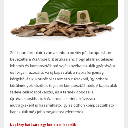
Zöld ipari fordulatra van azonban pozitív példa: áprilisban
bevezette a Waitrose brit áruházlánc, hogy átállnak teljesen
lebomló és komposztálható saját kávékapszulák gyártására
és forgalmazására. Az új kapszulák a napraforgómag
kérgéből és kukoricából származó cukrokból, így otthoni
körülmények között is teljesen komposztálhatók. A kapszulák
fedele cellulózból készül, és a termék doboza is
újrahasznosítható. A Waitrose szerint a kávézacc
műtrágyaként is használható, így az otthon komposztálható
kapszulák még jobb megoldást jelentenek.
Napfény hatására egy hét alatt lebomlik