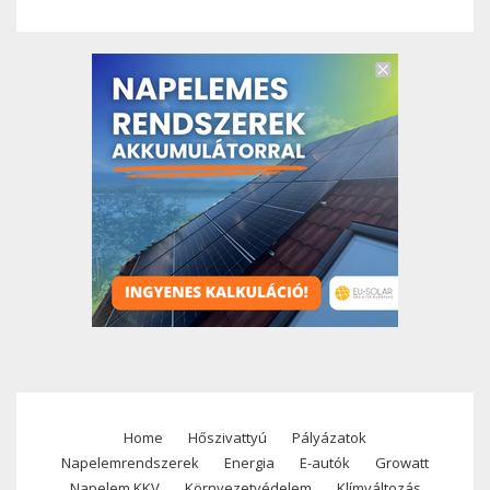
Home
Hőszivattyú
Pályázatok
Footer
Napelemrendszerek
Energia
E-autók
Growatt
Napelem KKV
Környezetvédelem
Klímváltozás