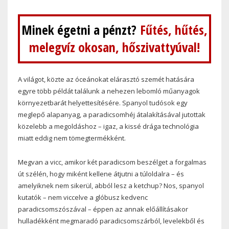
Minek égetni a pénzt?
Fűtés, hűtés,
melegvíz okosan, hőszivattyúval!
A világot, közte az óceánokat elárasztó szemét hatására
egyre több példát találunk a nehezen lebomló műanyagok
környezetbarát helyettesítésére. Spanyol tudósok egy
meglepő alapanyag, a paradicsomhéj átalakításával jutottak
közelebb a megoldáshoz – igaz, a kissé drága technológia
miatt eddig nem tömegtermékként.
Megvan a vicc, amikor két paradicsom beszélget a forgalmas
út szélén, hogy miként kellene átjutni a túloldalra – és
amelyiknek nem sikerül, abból lesz a ketchup? Nos, spanyol
kutatók – nem viccelve a glóbusz kedvenc
paradicsomszószával – éppen az annak előállításakor
hulladékként megmaradó paradicsomszárból, levelekből és