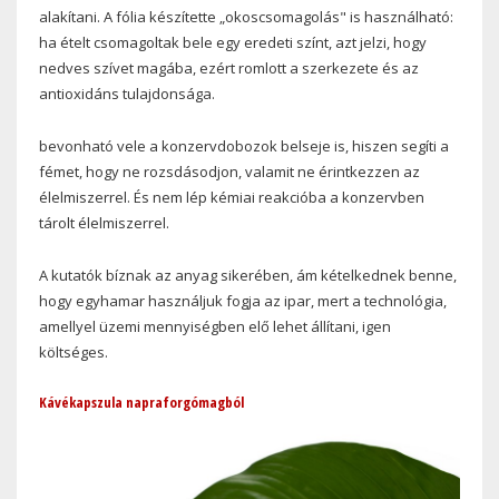
alakítani. A fólia készítette „okoscsomagolás" is használható:
ha ételt csomagoltak bele egy eredeti színt, azt jelzi, hogy
nedves szívet magába, ezért romlott a szerkezete és az
antioxidáns tulajdonsága.
bevonható vele a konzervdobozok belseje is, hiszen segíti a
fémet, hogy ne rozsdásodjon, valamit ne érintkezzen az
élelmiszerrel. És nem lép kémiai reakcióba a konzervben
tárolt élelmiszerrel.
A kutatók bíznak az anyag sikerében, ám kételkednek benne,
hogy egyhamar használjuk fogja az ipar, mert a technológia,
amellyel üzemi mennyiségben elő lehet állítani, igen
költséges.
Kávékapszula napraforgómagból