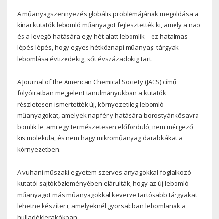
A műanyagszennyezés globális problémájának megoldása a
kínai kutatók lebomló műanyagot fejlesztették ki, amely a nap
és a levegő hatására egy hét alatt lebomlik – ez hatalmas
lépés lépés, hogy egyes hétköznapi műanyag
tárgyak
lebomlása évtizedekig, sőt évszázadokig tart.
A Journal of the American Chemical Society (JACS) című
folyóiratban megjelent tanulmányukban a kutatók
részletesen ismertették új, környezetileg lebomló
műanyagokat, amelyek napfény hatására borostyánkősavra
bomlik le, ami egy természetesen előforduló, nem mérgező
kis molekula, és nem hagy mikroműanyag darabkákat a
környezetben.
A vuhani műszaki egyetem szerves anyagokkal foglalkozó
kutatói sajtóközleményében elárulták, hogy az új lebomló
műanyagot más műanyagokkal keverve tartósabb tárgyakat
lehetne készíteni, amelyeknél gyorsabban lebomlanak a
hulladéklerakókban.