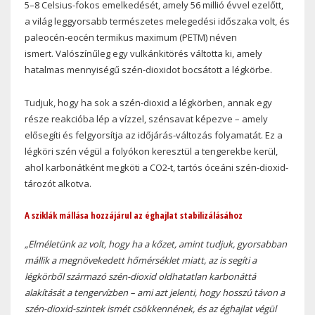
5–8 Celsius-fokos emelkedését, amely 56 millió évvel ezelőtt,
a világ leggyorsabb természetes melegedési időszaka volt, és
paleocén-eocén termikus maximum (PETM) néven
ismert. Valószínűleg egy vulkánkitörés váltotta ki, amely
hatalmas mennyiségű szén-dioxidot bocsátott a légkörbe.
Tudjuk, hogy ha sok a szén-dioxid a légkörben, annak egy
része reakcióba lép a vízzel, szénsavat képezve – amely
elősegíti és felgyorsítja az időjárás-változás folyamatát. Ez a
légköri szén végül a folyókon keresztül a tengerekbe kerül,
ahol karbonátként megköti a CO2-t, tartós óceáni szén-dioxid-
tározót alkotva.
A sziklák mállása hozzájárul az éghajlat stabilizálásához
„Elméletünk az volt, hogy ha a kőzet, amint tudjuk, gyorsabban
mállik a megnövekedett hőmérséklet miatt, az is segíti a
légkörből származó szén-dioxid oldhatatlan karbonáttá
alakítását a tengervízben – ami azt jelenti, hogy hosszú távon a
szén-dioxid-szintek ismét csökkennének, és az éghajlat végül