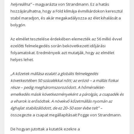
helyreállna” –
magyarázta von Strandmann. Ez a hatás
hozzájárulhatna, hogy a Föld klímája évmilliárdokon keresztül
stabil maradjon, és akár megakadályozza az élet kihalását a
bolygón.
Az elmélet tesztelése érdekében elemezték az 56 millió évvel
ezelőtti felmelegedés során bekövetkezett időjárási
folyamatokat. Eredményeik azt mutatják, hogy az elmélet
helyes lehet.
„A kőzetek mállása ezalatt a globális felmelegedés
következtében 50 százalékkal nőtt; az erózió – a mállás fizikai
része – pedig megháromszorozódott. A hőmérséklet-
emelkedés másik következményeként a párolgás, a csapadék és
a viharok is erősödtek. A növekvő kőzetmállás nyomán az
éghajlat stabilizálódott, de ez 20–50 ezer évbe telt” –
összegezte a csapat megállapításait Pogge von Strandmann.
De hogyan jutottak a kutatók ezekre a