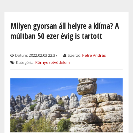
Skip
to
main
Milyen gyorsan áll helyre a klíma? A
content
múltban 50 ezer évig is tartott
Dátum:
2022.02.03 22:37
Szerző:
Petre András
Kategória:
Környezetvédelem