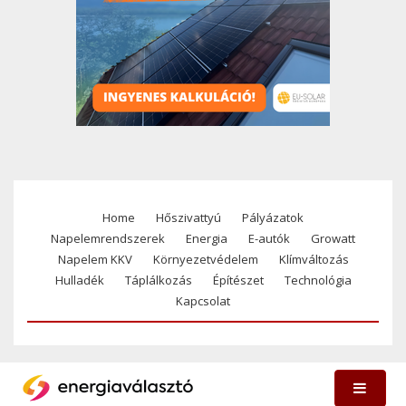
Home
Hőszivattyú
Pályázatok
Footer
Napelemrendszerek
Energia
E-autók
Growatt
menu
Napelem KKV
Környezetvédelem
Klímváltozás
Hulladék
Táplálkozás
Építészet
Technológia
Kapcsolat