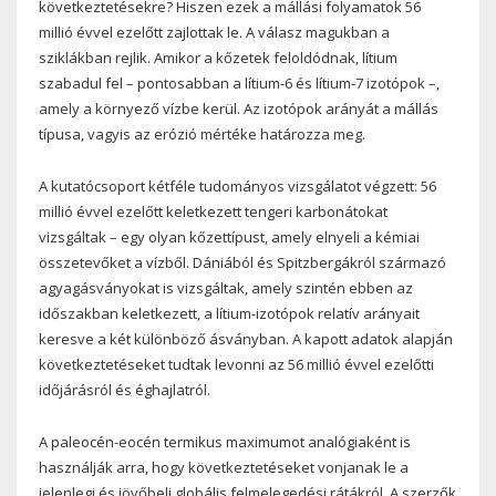
következtetésekre? Hiszen ezek a mállási folyamatok 56
millió évvel ezelőtt zajlottak le. A válasz magukban a
sziklákban rejlik. Amikor a kőzetek feloldódnak, lítium
szabadul fel – pontosabban a lítium-6 és lítium-7 izotópok –,
amely a környező vízbe kerül. Az izotópok arányát a mállás
típusa, vagyis az erózió mértéke határozza meg.
A kutatócsoport kétféle tudományos vizsgálatot végzett: 56
millió évvel ezelőtt keletkezett tengeri karbonátokat
vizsgáltak – egy olyan kőzettípust, amely elnyeli a kémiai
összetevőket a vízből. Dániából és Spitzbergákról származó
agyagásványokat is vizsgáltak, amely szintén ebben az
időszakban keletkezett, a lítium-izotópok relatív arányait
keresve a két különböző ásványban. A kapott adatok alapján
következtetéseket tudtak levonni az 56 millió évvel ezelőtti
időjárásról és éghajlatról.
A paleocén-eocén termikus maximumot analógiaként is
használják arra, hogy következtetéseket vonjanak le a
jelenlegi és jövőbeli globális felmelegedési rátákról. A szerzők