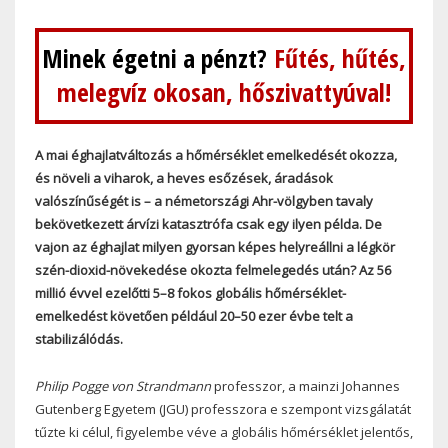
Minek égetni a pénzt?
Fűtés, hűtés,
melegvíz okosan, hőszivattyúval!
A mai éghajlatváltozás a hőmérséklet emelkedését okozza,
és növeli a viharok, a heves esőzések, áradások
valószínűségét is – a németországi Ahr-völgyben tavaly
bekövetkezett árvízi katasztrófa csak egy ilyen példa. De
vajon az éghajlat milyen gyorsan képes helyreállni a légkör
szén-dioxid-növekedése okozta felmelegedés után? Az 56
millió évvel ezelőtti 5–8 fokos globális hőmérséklet-
emelkedést követően például 20–50 ezer évbe telt a
stabilizálódás.
Philip Pogge von Strandmann
professzor, a mainzi Johannes
Gutenberg Egyetem (JGU) professzora e szempont vizsgálatát
tűzte ki célul, figyelembe véve a globális hőmérséklet jelentős,