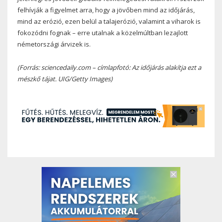
felhívják a figyelmet arra, hogy a jövőben mind az időjárás,
mind az erózió, ezen belül a talajerózió, valamint a viharok is
fokozódni fognak – erre utalnak a közelmúltban lezajlott
németországi árvizek is.
(Forrás: sciencedaily.com – címlapfotó: Az időjárás alakítja ezt a
mészkő tájat. UIG/Getty Images)