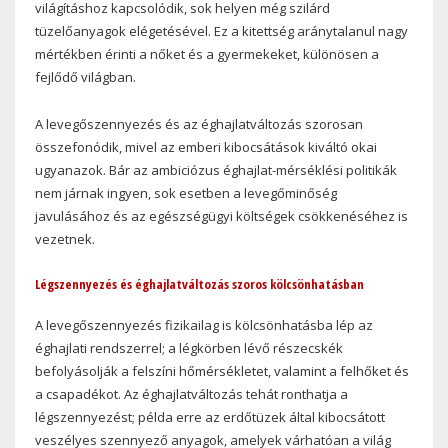
világításhoz kapcsolódik, sok helyen még szilárd
tüzelőanyagok elégetésével. Ez a kitettség aránytalanul nagy
mértékben érinti a nőket és a gyermekeket, különösen a
fejlődő világban.
A levegőszennyezés és az éghajlatváltozás szorosan
összefonódik, mivel az emberi kibocsátások kiváltó okai
ugyanazok. Bár az ambiciózus éghajlat-mérséklési politikák
nem járnak ingyen, sok esetben a levegőminőség
javulásához és az egészségügyi költségek csökkenéséhez is
vezetnek.
Légszennyezés és éghajlatváltozás szoros kölcsönhatásban
A levegőszennyezés fizikailag is kölcsönhatásba lép az
éghajlati rendszerrel; a légkörben lévő részecskék
befolyásolják a felszíni hőmérsékletet, valamint a felhőket és
a csapadékot. Az éghajlatváltozás tehát ronthatja a
légszennyezést; példa erre az erdőtüzek által kibocsátott
veszélyes szennyező anyagok, amelyek várhatóan a világ