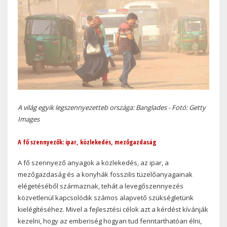
A világ egyik legszennyezetteb országa: Banglades - Fotó: Getty
Images
A fő szennyezők: ipar, közlekedés, mezőgazdaság
A fő szennyező anyagok a közlekedés, az ipar, a
mezőgazdaság és a konyhák fosszilis tüzelőanyagainak
elégetéséből származnak, tehát a levegőszennyezés
közvetlenül kapcsolódik számos alapvető szükségletünk
kielégítéséhez. Mivel a fejlesztési célok azt a kérdést kívánják
kezelni, hogy az emberiség hogyan tud fenntarthatóan élni,