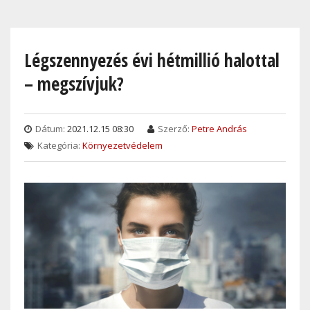
Skip
to
main
Légszennyezés évi hétmillió halottal
content
– megszívjuk?
Dátum:
2021.12.15 08:30
Szerző:
Petre András
Kategória:
Környezetvédelem