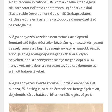
A naturecommunicationsPONTcom a közelmúltban egész
cikksorozatot indított a Fenntartható Fejlődési Célokkal
(Sustainable Development Goals – SDGs) kapcsolatos
kérdésekről. Jelen írás ennek a többoldalú megközelítésű
összefoglalója.
A légszennyezés kezelése nem tartozik az alapvető
fenntartható fejlesztési célok közé, ám nyomasztó környezeti
veszély, amely a világ népességének egyre nagyobb részét
érinti. Jelenleg a világ népességének 91% -a él olyan
helyeken, ahol a szennyezés szintje meghaladja a WHO
irányelveit, miközben a szervezet tovább csökkentette az
ajánlott határértékeket.
A légszennyezés évente körülbelül 7 millió ember halálát
okozza, főként légúti, szív- és érrendszeri betegségek miatt,
de jelentős káros hatással bír a mentális egészségre is.