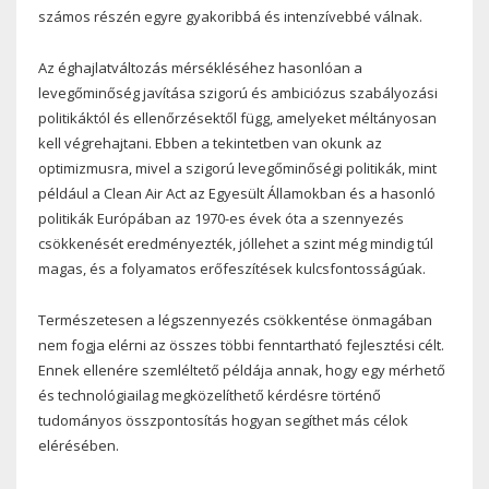
számos részén egyre gyakoribbá és intenzívebbé válnak.
Az éghajlatváltozás mérsékléséhez hasonlóan a
levegőminőség javítása szigorú és ambiciózus szabályozási
politikáktól és ellenőrzésektől függ, amelyeket méltányosan
kell végrehajtani. Ebben a tekintetben van okunk az
optimizmusra, mivel a szigorú levegőminőségi politikák, mint
például a Clean Air Act az Egyesült Államokban és a hasonló
politikák Európában az 1970-es évek óta a szennyezés
csökkenését eredményezték, jóllehet a szint még mindig túl
magas, és a folyamatos erőfeszítések kulcsfontosságúak.
Természetesen a légszennyezés csökkentése önmagában
nem fogja elérni az összes többi fenntartható fejlesztési célt.
Ennek ellenére szemléltető példája annak, hogy egy mérhető
és technológiailag megközelíthető kérdésre történő
tudományos összpontosítás hogyan segíthet más célok
elérésében.