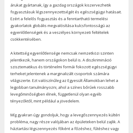
árukat gyártanak, így a gazdag országok kiszervezhetik
fogyasztásuk légszennyezettségét és egészségügyi hatásait.
Ezért a felelős fogyasztás és a fenntartható termelési
gyakorlatok globális megvalósítása kulcsfontosságú az
egyenlőtlenségek és a veszélyes környezeti feltételek
csökkentésében.
A kitettség egyenlőtlensége nemcsak nemzetközi szinten
jelentkezik, hanem országokon belül is. A diszkrimináció
szisztematikus és történelmi formái fokozott egészségügyi
terheket jelentenek a marginalizált csoportok számára
világszerte. Ezt valószínűleg az Egyesült Államokban lehet a
legjobban tanulmányozni, ahol a színes bőrűek rosszabb
levegőminőségben élnek, függetlenül olyan egyéb
tényezőktől, mint például a jövedelem.
Míg gyakran úgy gondoljuk, hogy a levegőszennyezés kültéri
probléma, nagy része valójában az épületeken belül zajlik. A
háztartási légszennyezés főként a főzéshez, fűtéshez vagy