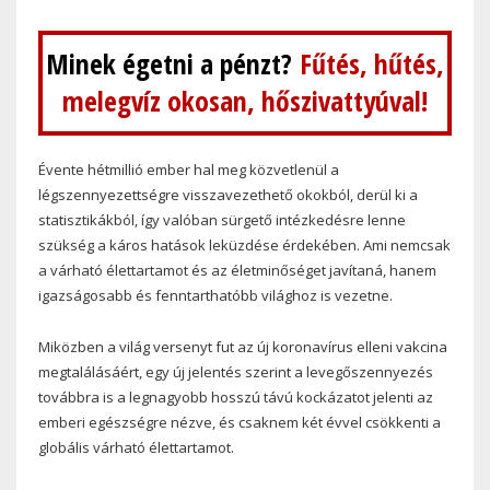
Minek égetni a pénzt?
Fűtés, hűtés,
melegvíz okosan, hőszivattyúval!
Évente hétmillió ember hal meg közvetlenül a
légszennyezettségre visszavezethető okokból, derül ki a
statisztikákból, így valóban sürgető intézkedésre lenne
szükség a káros hatások leküzdése érdekében. Ami nemcsak
a várható élettartamot és az életminőséget javítaná, hanem
igazságosabb és fenntarthatóbb világhoz is vezetne.
Miközben a világ versenyt fut az új koronavírus elleni vakcina
megtalálásáért, egy új jelentés szerint a levegőszennyezés
továbbra is a legnagyobb hosszú távú kockázatot jelenti az
emberi egészségre nézve, és csaknem két évvel csökkenti a
globális várható élettartamot.