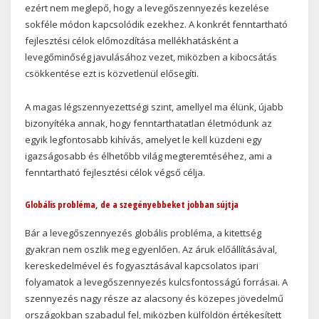
ezért nem meglepő, hogy a levegőszennyezés kezelése
sokféle módon kapcsolódik ezekhez. A konkrét fenntartható
fejlesztési célok előmozdítása mellékhatásként a
levegőminőség javulásához vezet, miközben a kibocsátás
csökkentése ezt is közvetlenül elősegíti.
A magas légszennyezettségi szint, amellyel ma élünk, újabb
bizonyítéka annak, hogy fenntarthatatlan életmódunk az
egyik legfontosabb kihívás, amelyet le kell küzdeni egy
igazságosabb és élhetőbb világ megteremtéséhez, ami a
fenntartható fejlesztési célok végső célja.
Globális probléma, de a szegényebbeket jobban sújtja
Bár a levegőszennyezés globális probléma, a kitettség
gyakran nem oszlik meg egyenlően. Az áruk előállításával,
kereskedelmével és fogyasztásával kapcsolatos ipari
folyamatok a levegőszennyezés kulcsfontosságú forrásai. A
szennyezés nagy része az alacsony és közepes jövedelmű
országokban szabadul fel, miközben külföldön értékesített