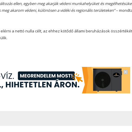
tváltozás ellen, egyben meg akarják védeni munkahelyüket és megélhetésüke
s meg akarom védeni, különösen a vidéki és regionális területeken”
– mondt
a elérni a nettó nulla célt, az ehhez kötődő állami beruházások összértékét
ülik.