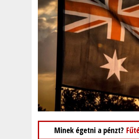
Minek égetni a pénzt?
Fűté