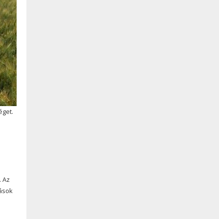
éget.
. Az
dások