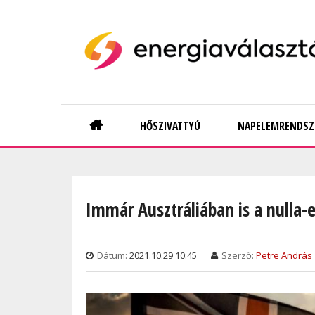
Skip
to
main
content
Main
HŐSZIVATTYÚ
NAPELEMRENDSZ
navigation
Immár Ausztráliában is a nulla-e
Dátum:
2021.10.29 10:45
Szerző:
Petre András