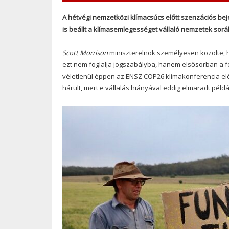
A hétvégi nemzetközi klímacsúcs előtt szenzációs be
is beállt a klímasemlegességet vállaló nemzetek sorá
Scott Morrison
miniszterelnök személyesen közölte, hog
ezt nem foglalja jogszabályba, hanem elsősorban a f
véletlenül éppen az ENSZ COP26 klímakonferencia elé 
hárult, mert e vállalás hiányával eddig elmaradt péld