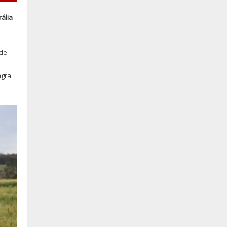
ália
 de
ágra