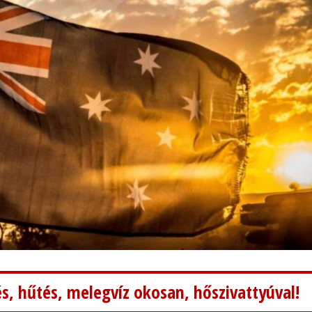
s, hűtés, melegvíz okosan, hőszivattyúval!