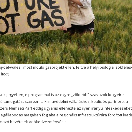
-dél-walesi, most induló gázprojekt ellen, féltve a helyi biológiai sokféles
lickr)
ások jegyében, e programmal is az egyre „zöldebb” szavazók kegyeire
ű támogatást szerezni a klímavédelmi vállaláshoz, koalíciós partnere, a
rű Nemzeti Párt eddig ugyanis ellenezte az ilyen irányú intézkedéseket
megállapodás magában foglalta a regionális infrastruktúrára fordított kia
ármazó bevételek adókedvezményét is.