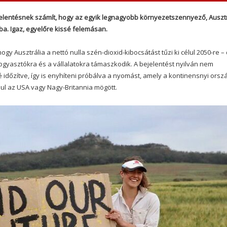
jelentésnek számít, hogy az egyik legnagyobb környezetszennyező, Ausztr
ba. Igaz, egyelőre kissé felemásan.
y Ausztrália a nettó nulla szén-dioxid-kibocsátást tűzi ki célul 2050-re –
ogyasztókra és a vállalatokra támaszkodik. A bejelentést nyilván nem
időzítve, így is enyhíteni próbálva a nyomást, amely a kontinensnyi orsz
ául az USA vagy Nagy-Britannia mögött.