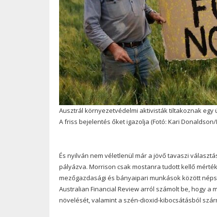
Ausztrál környezetvédelmi aktivisták tiltakoznak egy új
A friss bejelentés őket igazolja (Fotó: Kari Donaldson/F
És nyilván nem véletlenül már a jövő tavaszi választ
pályázva. Morrison csak mostanra tudott kellő mérték
mezőgazdasági és bányaipari munkások között népsze
Australian Financial Review arról számolt be, hogy a 
növelését, valamint a szén-dioxid-kibocsátásból sz