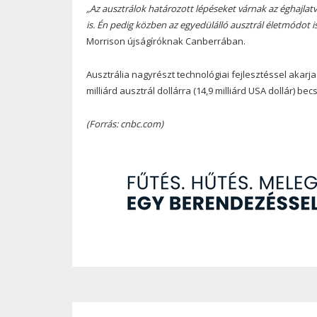
„Az ausztrálok határozott lépéseket várnak az éghajla
is. Én pedig közben az egyedülálló ausztrál életmódot i
Morrison újságíróknak Canberrában.
Ausztrália nagyrészt technológiai fejlesztéssel akarj
milliárd ausztrál dollárra (14,9 milliárd USA dollár) becs
(Forrás: cnbc.com)