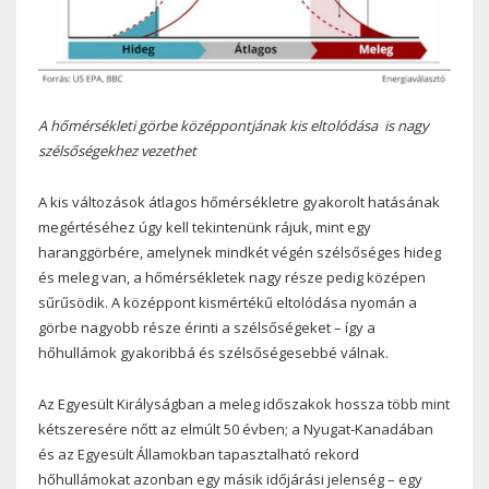
A hőmérsékleti görbe középpontjának kis eltolódása is nagy
szélsőségekhez vezethet
A kis változások átlagos hőmérsékletre gyakorolt ​​hatásának
megértéséhez úgy kell tekintenünk rájuk, mint egy
haranggörbére, amelynek mindkét végén szélsőséges hideg
és meleg van, a hőmérsékletek nagy része pedig középen
sűrűsödik. A középpont kismértékű eltolódása nyomán a
görbe nagyobb része érinti a szélsőségeket – így a
hőhullámok gyakoribbá és szélsőségesebbé válnak.
Az Egyesült Királyságban a meleg időszakok hossza több mint
kétszeresére nőtt az elmúlt 50 évben; a Nyugat-Kanadában
és az Egyesült Államokban tapasztalható rekord
hőhullámokat azonban egy másik időjárási jelenség – egy