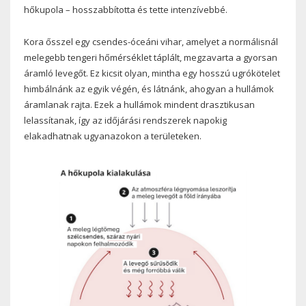
hőkupola – hosszabbította és tette intenzívebbé.
Kora ősszel egy csendes-óceáni vihar, amelyet a normálisnál
melegebb tengeri hőmérséklet táplált, megzavarta a gyorsan
áramló levegőt. Ez kicsit olyan, mintha egy hosszú ugrókötelet
himbálnánk az egyik végén, és látnánk, ahogyan a hullámok
áramlanak rajta. Ezek a hullámok mindent drasztikusan
lelassítanak, így az időjárási rendszerek napokig
elakadhatnak ugyanazokon a területeken.