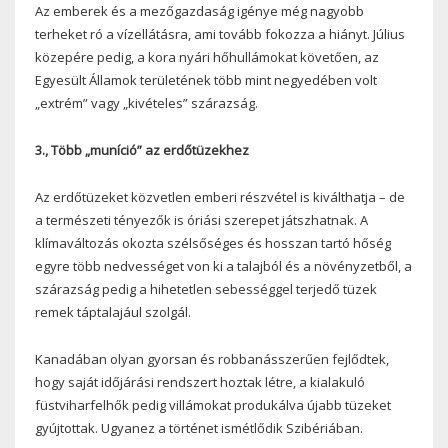
Az emberek és a mezőgazdaság igénye még nagyobb
terheket ró a vízellátásra, ami tovább fokozza a hiányt. Július
közepére pedig, a kora nyári hőhullámokat követően, az
Egyesült Államok területének több mint negyedében volt
„extrém” vagy „kivételes” szárazság.
3., Több „muníció” az erdőtüzekhez
Az erdőtüzeket közvetlen emberi részvétel is kiválthatja – de
a természeti tényezők is óriási szerepet játszhatnak. A
klímaváltozás okozta szélsőséges és hosszan tartó hőség
egyre több nedvességet von ki a talajból és a növényzetből, a
szárazság pedig a hihetetlen sebességgel terjedő tüzek
remek táptalajául szolgál.
Kanadában olyan gyorsan és robbanásszerűen fejlődtek,
hogy saját időjárási rendszert hoztak létre, a kialakuló
füstviharfelhők pedig villámokat produkálva újabb tüzeket
gyújtottak. Ugyanez a történet ismétlődik Szibériában.