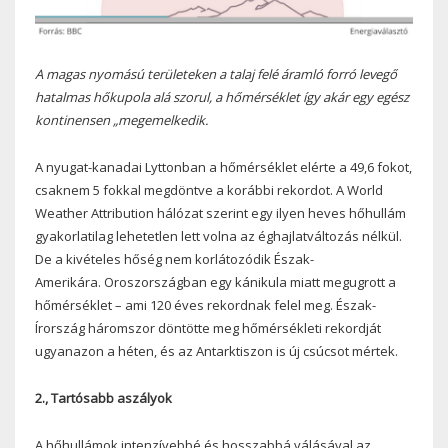
A magas nyomású területeken a talaj felé áramló forró levegő
hatalmas hőkupola alá szorul, a hőmérséklet így akár egy egész
kontinensen „megemelkedik.
A nyugat-kanadai Lyttonban a hőmérséklet elérte a 49,6 fokot,
csaknem 5 fokkal megdöntve a korábbi rekordot. A World
Weather Attribution hálózat szerint egy ilyen heves hőhullám
gyakorlatilag lehetetlen lett volna az éghajlatváltozás nélkül.
De a kivételes hőség nem korlátozódik Észak-
Amerikára. Oroszországban egy kánikula miatt megugrott a
hőmérséklet – ami 120 éves rekordnak felel meg. Észak-
Írország háromszor döntötte meg hőmérsékleti rekordját
ugyanazon a héten, és az Antarktiszon is új csúcsot mértek.
2., Tartósabb aszályok
A hőhullámok intenzívebbé és hosszabbá válásával az