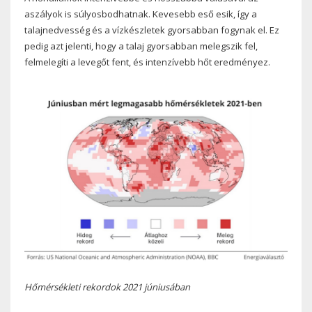
aszályok is súlyosbodhatnak. Kevesebb eső esik, így a
talajnedvesség és a vízkészletek gyorsabban fogynak el. Ez
pedig azt jelenti, hogy a talaj gyorsabban melegszik fel,
felmelegíti a levegőt fent, és intenzívebb hőt eredményez.
Hőmérsékleti rekordok 2021 júniusában