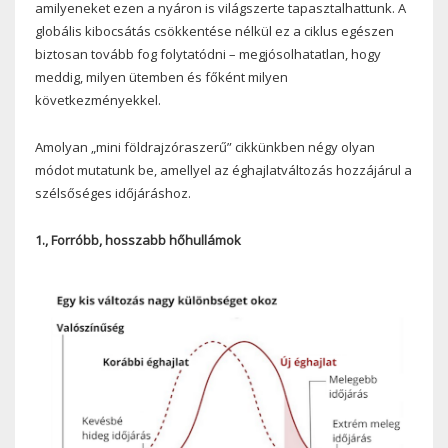
amilyeneket ezen a nyáron is világszerte tapasztalhattunk. A
globális kibocsátás csökkentése nélkül ez a ciklus egészen
biztosan tovább fog folytatódni – megjósolhatatlan, hogy
meddig, milyen ütemben és főként milyen
következményekkel.
Amolyan „mini földrajzóraszerű” cikkünkben négy olyan
módot mutatunk be, amellyel az éghajlatváltozás hozzájárul a
szélsőséges időjáráshoz.
1., Forróbb, hosszabb hőhullámok