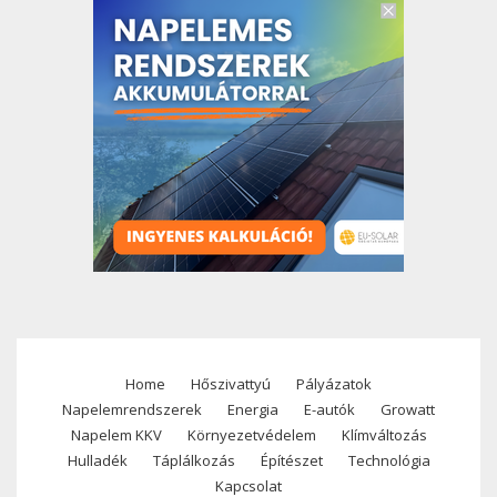
Home
Hőszivattyú
Pályázatok
Footer
Napelemrendszerek
Energia
E-autók
Growatt
menu
Napelem KKV
Környezetvédelem
Klímváltozás
Hulladék
Táplálkozás
Építészet
Technológia
Kapcsolat