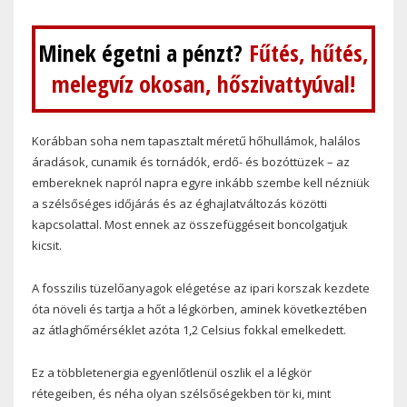
Minek égetni a pénzt?
Fűtés, hűtés,
melegvíz okosan, hőszivattyúval!
Korábban soha nem tapasztalt méretű hőhullámok, halálos
áradások, cunamik és tornádók, erdő- és bozóttüzek – az
embereknek napról napra egyre inkább szembe kell nézniük
a szélsőséges időjárás és az éghajlatváltozás közötti
kapcsolattal. Most ennek az összefüggéseit boncolgatjuk
kicsit.
A fosszilis tüzelőanyagok elégetése az ipari korszak kezdete
óta növeli és tartja a hőt a légkörben, aminek következtében
az átlaghőmérséklet azóta 1,2 Celsius fokkal emelkedett.
Ez a többletenergia egyenlőtlenül oszlik el a légkör
rétegeiben, és néha olyan szélsőségekben tör ki, mint