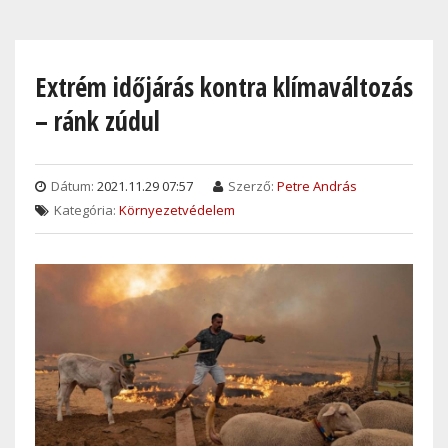
Skip
to
main
Extrém időjárás kontra klímaváltozás
content
– ránk zúdul
Dátum:
2021.11.29 07:57
Szerző:
Petre András
Kategória:
Környezetvédelem