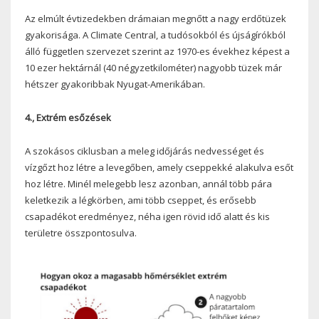
Az elmúlt évtizedekben drámaian megnőtt a nagy erdőtüzek
gyakorisága. A Climate Central, a tudósokból és újságírókból
álló független szervezet szerint az 1970-es évekhez képest a
10 ezer hektárnál (40 négyzetkilométer) nagyobb tüzek már
hétszer gyakoribbak Nyugat-Amerikában.
4., Extrém esőzések
A szokásos ciklusban a meleg időjárás nedvességet és
vízgőzt hoz létre a levegőben, amely cseppekké alakulva esőt
hoz létre. Minél melegebb lesz azonban, annál több pára
keletkezik a légkörben, ami több cseppet, és erősebb
csapadékot eredményez, néha igen rövid idő alatt és kis
területre összpontosulva.