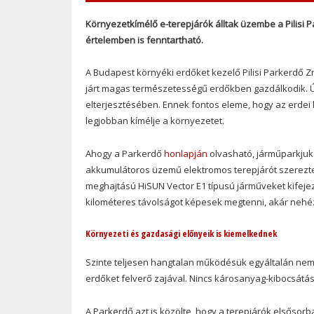
Környezetkímélő e-terepjárók álltak üzembe a Pilis
értelemben is fenntartható.
A Budapest környéki erdőket kezelő Pilisi Parkerdő Zrt
járt magas természetességű erdőkben gazdálkodik. Ú
elterjesztésében. Ennek fontos eleme, hogy az erde
legjobban kímélje a környezetet.
Ahogy a Parkerdő
honlapján
olvasható, járműparkjuk
akkumulátoros üzemű elektromos terepjárót szereztek 
meghajtású HiSUN Vector E1 típusú járműveket kifejeze
kilométeres távolságot képesek megtenni, akár nehéz
Környezeti és gazdasági előnyeik is kiemelkednek
Szinte teljesen hangtalan működésük egyáltalán nem 
erdőket felverő zajával. Nincs károsanyag-kibocsátás
A Parkerdő azt is közölte, hogy a terepjárók elsősorb