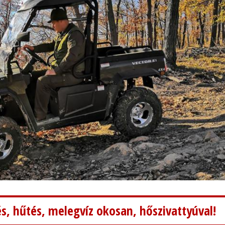
s, hűtés, melegvíz okosan, hőszivattyúval!