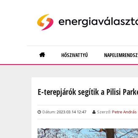
Skip
to
main
content
Main
HŐSZIVATTYÚ
NAPELEMRENDSZ
navigation
E-terepjárók segítik a Pilisi Pa
Dátum:
2023.03.14 12:47
Szerző:
Petre András