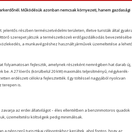
i Parkerdőnél. Működésük azonban nemcsak környezeti, hanem gazdasági
. jelentős részben természetvédelmi területen, illetve turisták által gyakr
ttörő szerepet játszik a természetközeli erdőgazdálkodás bevezetésébe
i közlekedés, a munkavégzéshez használt járművek üzemeltetése a lehet
at folyamatosan fejlesztik, amelynek részeként nemrégiben hat darab új,
be. A 27 lóerős (körülbelül 20 kW) maximális teljesítményű, négykerék-
tten erdészeti célokra fejlesztették. Egy töltéssel nagyjából nyolcvan
 terepen is.
zavarja az erdei állatvilágot – éles ellentétben a benzinmotoros quadok
uk, üzemeltetési költségeik pedig minimálisak.
an a népszerű turisztikai célpontokhoz kerültek, ahol fontos, hogy az