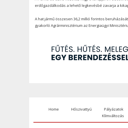
erdőgazdálkodás a lehető legkevésbé zavarja a kikap
A hat jármű összesen 36,2 millió forintos beruházását 32
gyakorló Agrárminisztérium az Energiaügyi Miniszté
Home
Hőszivattyú
Pályázatok
Footer
Klímváltozás
menu