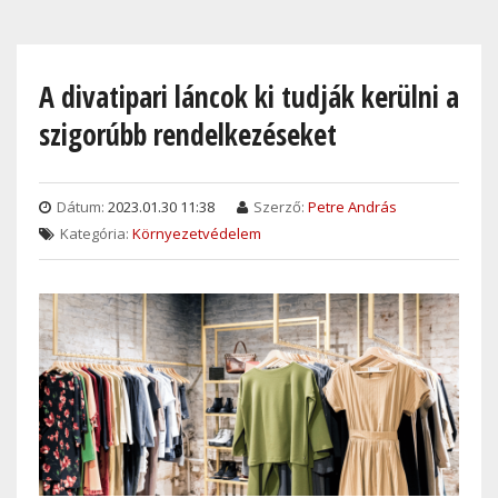
Skip
to
main
A divatipari láncok ki tudják kerülni a
content
szigorúbb rendelkezéseket
Dátum:
2023.01.30 11:38
Szerző:
Petre András
Kategória:
Környezetvédelem