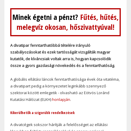
Minek égetni a pénzt?
Fűtés, hűtés,
melegvíz okosan, hőszivattyúval!
A divatipar fenntarthatóbbá tételére irányuló
szabályozásokat és ezek tartósságát vizsgálták magyar
kutatók, de kíváncsiak voltak arra is, hogyan kapcsolódik
össze a gyors gazdasági növekedés és a fenntarthatóság.
A globális ellátási láncok fenntarthatósága évek óta vitatéma,
a divatipart pedig a környezetet leginkább szennyező
szektorai között emlegetik - olvasható az Eötvös Loránd
Kutatási Hálózat (ELKH)
honlapján
.
Kikerülhetők a szigorúbb rendelkezések
A divatcégek sokszor hárítják a felelősséget az ellátási