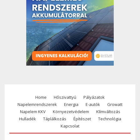
Home
Hőszivattyú
Pályázatok
Footer
Napelemrendszerek
Energia
E-autók
Growatt
menu
Napelem KKV
Környezetvédelem
Klímváltozás
Hulladék
Táplálkozás
Építészet
Technológia
Kapcsolat