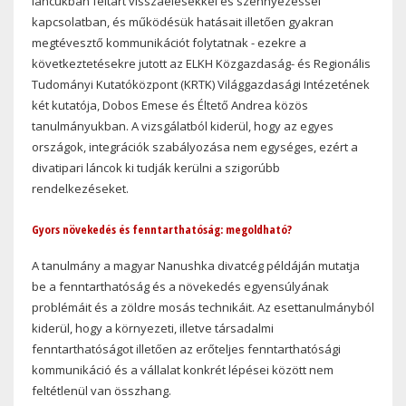
láncukban feltárt visszaélésekkel és szennyezéssel
kapcsolatban, és működésük hatásait illetően gyakran
megtévesztő kommunikációt folytatnak - ezekre a
következtetésekre jutott az ELKH Közgazdaság- és Regionális
Tudományi Kutatóközpont (KRTK) Világgazdasági Intézetének
két kutatója, Dobos Emese és Éltető Andrea közös
tanulmányukban. A vizsgálatból kiderül, hogy az egyes
országok, integrációk szabályozása nem egységes, ezért a
divatipari láncok ki tudják kerülni a szigorúbb
rendelkezéseket.
Gyors növekedés és fenntarthatóság: megoldható?
A tanulmány a magyar Nanushka divatcég példáján mutatja
be a fenntarthatóság és a növekedés egyensúlyának
problémáit és a zöldre mosás technikáit. Az esettanulmányból
kiderül, hogy a környezeti, illetve társadalmi
fenntarthatóságot illetően az erőteljes fenntarthatósági
kommunikáció és a vállalat konkrét lépései között nem
feltétlenül van összhang.