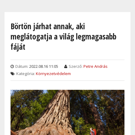
Skip
to
main
Börtön járhat annak, aki
content
meglátogatja a világ legmagasabb
fáját
Dátum:
2022.08.16 11:05
Szerző:
Petre András
Kategória:
Környezetvédelem