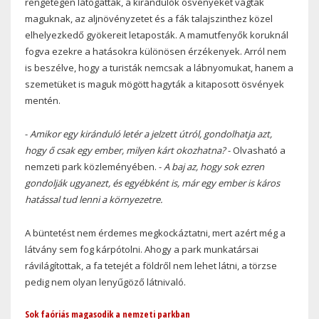
rengetegen látogatták, a kirándulók ösvényeket vágtak
maguknak, az aljnövényzetet és a fák talajszinthez közel
elhelyezkedő gyökereit letaposták. A mamutfenyők koruknál
fogva ezekre a hatásokra különösen érzékenyek. Arról nem
is beszélve, hogy a turisták nemcsak a lábnyomukat, hanem a
szemetüket is maguk mögött hagyták a kitaposott ösvények
mentén.
-
Amikor egy kiránduló letér a jelzett útról, gondolhatja azt,
hogy ő csak egy ember, milyen kárt okozhatna?
- Olvasható a
nemzeti park közleményében. -
A baj az, hogy sok ezren
gondolják ugyanezt, és egyébként is, már egy ember is káros
hatással tud lenni a környezetre.
A büntetést nem érdemes megkockáztatni, mert azért még a
látvány sem fog kárpótolni. Ahogy a park munkatársai
rávilágítottak, a fa tetejét a földről nem lehet látni, a törzse
pedig nem olyan lenyűgöző látnivaló.
Sok faóriás magasodik a nemzeti parkban