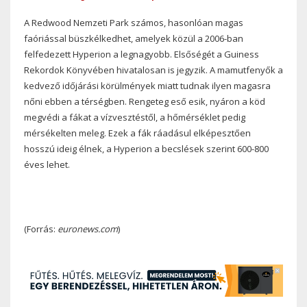
A Redwood Nemzeti Park számos, hasonlóan magas
faóriással büszkélkedhet, amelyek közül a 2006-ban
felfedezett Hyperion a legnagyobb. Elsőségét a Guiness
Rekordok Könyvében hivatalosan is jegyzik. A mamutfenyők a
kedvező időjárási körülmények miatt tudnak ilyen magasra
nőni ebben a térségben. Rengeteg eső esik, nyáron a köd
megvédi a fákat a vízvesztéstől, a hőmérséklet pedig
mérsékelten meleg. Ezek a fák ráadásul elképesztően
hosszú ideig élnek, a Hyperion a becslések szerint 600-800
éves lehet.
(Forrás:
euronews.com
)