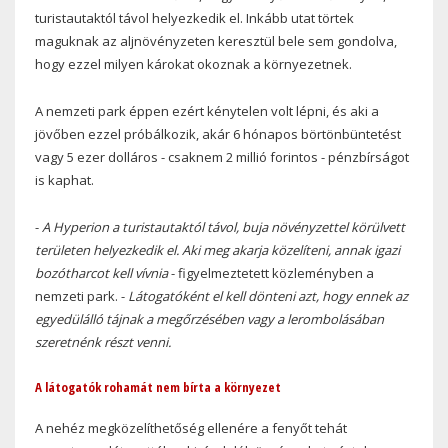
turistautaktól távol helyezkedik el. Inkább utat törtek
maguknak az aljnövényzeten keresztül bele sem gondolva,
hogy ezzel milyen károkat okoznak a környezetnek.
A nemzeti park éppen ezért kénytelen volt lépni, és aki a
jövőben ezzel próbálkozik, akár 6 hónapos börtönbüntetést
vagy 5 ezer dolláros - csaknem 2 millió forintos - pénzbírságot
is kaphat.
-
A Hyperion a turistautaktól távol, buja növényzettel körülvett
területen helyezkedik el. Aki meg akarja közelíteni, annak igazi
bozótharcot kell vívnia
- figyelmeztetett közleményben a
nemzeti park. -
Látogatóként el kell dönteni azt, hogy ennek az
egyedülálló tájnak a megőrzésében vagy a lerombolásában
szeretnénk részt venni.
A látogatók rohamát nem bírta a környezet
A nehéz megközelíthetőség ellenére a fenyőt tehát