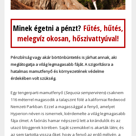
Minek égetni a pénzt?
Fűtés, hűtés,
melegvíz okosan, hőszivattyúval!
Pénzbírság vagy akár börtönbüntetés is járhat annak, aki
meglátogatja a világ legmagasabb fáját. A szigorításra a
hatalmas mamutfenyő és környezetének védelme
érdekében volt szükség.
Egy tengerparti mamutfenyő (
Sequoia sempervirens
) csaknem
116 méterrel magasodik a talajszint fölé a kaliforniai Redwood
Nemzeti Parkban. Ezzel a magassággal a fenyő, amelyet
Hyperion néven is ismernek, kiérdemelte a világ legmagasabb
fája címet. A faóriás hamar népszerű lett a kirándulók és az
utazó bloggerek körében. Saját szemükkel is akarták látni, és
az sem tartotta vissza őket, hogy a fenyő az erdő mélyén, a