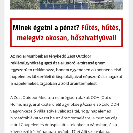
Minek égetni a pénzt?
Fűtés, hűtés,
melegvíz okosan, hőszivattyúval!
Az indiai Mumbaiban ténykedő Zest Outdoor
reklámügynökség igazi ázsiai úttörő: a társaság nem
egyszerűen reklámozza, hanem egyenesen a kontinens első
napelemes közterületi óriásplakátjaival népszerűsíti magukat
a napelemeket, tágabban a zöld áramtermelést.
A Zest Outdoor Media, a nemrégiben alakult OOH (Out of
Home, magyarul közterületi) ügynökség Ázsia első zöld OOH
vagyonkezelő vállalatává válik azáltal, hogy napelemes
hirdetőtáblákat vezet be az áramtermelésre. A mumbai cég
már 17 napelemes óriásplakátot telepített a városban, és a
következő két hónapban további 17-et állít szolgálatba.