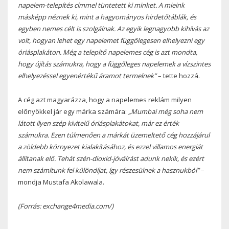
napelem-telepítés címmel tüntetett ki minket. A mieink
másképp néznek ki, mint a hagyományos hirdetőtáblák, és
egyben nemes célt is szolgálnak. Az egyik legnagyobb kihívás az
volt, hogyan lehet egy napelemet függőlegesen elhelyezni egy
óriásplakáton. Még a telepítő napelemes cég is azt mondta,
hogy újítás számukra, hogy a függőleges napelemek a vízszintes
elhelyezéssel egyenértékű áramot termelnek”
– tette hozzá.
A cég azt magyarázza, hogy a napelemes reklám milyen
előnyökkel jár egy márka számára:
„Mumbai még soha nem
látott ilyen szép kivitelű óriásplakátokat, már ez érték
számukra. Ezen túlmenően a márkát üzemeltető cég hozzájárul
a zöldebb környezet kialakításához, és ezzel villamos energiát
állítanak elő. Tehát szén-dioxid-jóváírást adunk nekik, és ezért
nem számítunk fel különdíjat, így részesülnek a hasznukból”
–
mondja Mustafa Akolawala.
(Forrás: exchange4media.com/)