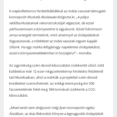
A napkollektoros hirdetőtáblákkal az indiai vasutat támogató
koncepciót
Mustafa Akolawala
dolgozta ki:
„A pálya
védőburkolatainak rekonstrukcióját végezzük, de ezzel
párhuzamosan a környezetre is vigyázunk. Közel háromszor
annyi energiát termelünk, mint amennyit az óriásplakátok
fogyasztanak, a többletet az indiai vasutak ingyen kapják
tőlünk. Ha egy márka lefoglal egy napelemes óriásplakátot,
ezzel a környezetvédelemhez is hozzájárul”
– mondta.
Az ügynökség szén-dioxid-kibocsátást csökkentő célzó zöld
küldetése már 12 ezer négyzetméternyi hirdetési felületnél
tart Mumbaiban, ahol a márkák a projekttel szén-dioxid-
krediteket szerezhetnek: az eddigi mennyiség évi 300
facsemetének felel meg 184 tonnával csökkenti a CO2-
kibocsátást.
„Mivel senki sem dolgozott még ilyen koncepción egész
Ázsiában, az Asia Rekordok Könyve a legnagyobb óriásplakát-