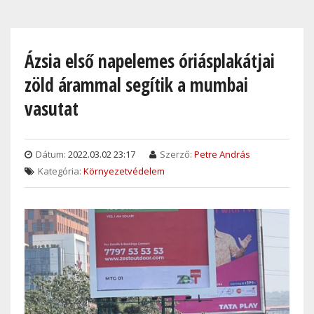
Skip
to
main
Ázsia első napelemes óriásplakátjai
content
zöld árammal segítik a mumbai
vasutat
Dátum:
2022.03.02 23:17
Szerző:
Petre András
Kategória:
Környezetvédelem