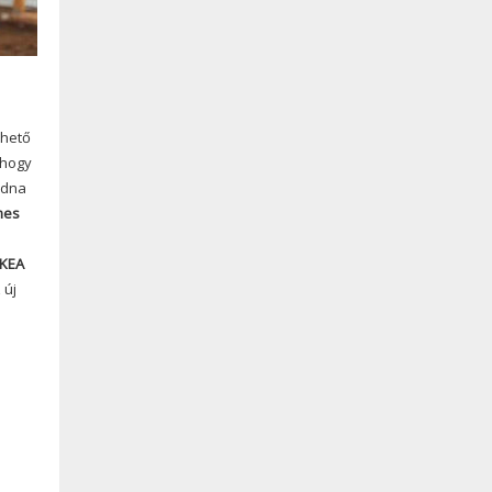
rhető
 hogy
udna
mes
IKEA
 új