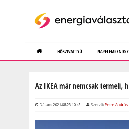
Skip
to
main
content
Main
HŐSZIVATTYÚ
NAPELEMRENDSZ
navigation
Az IKEA már nemcsak termeli, h
Dátum:
2021.08.23 10:43
Szerző:
Petre András