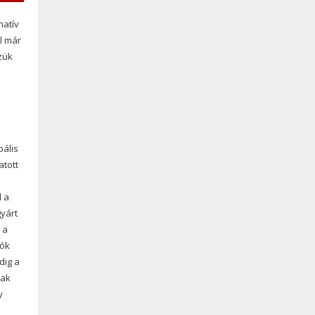
natív
l már
zük
bális
atott
l a
gyárt
 a
tók
dig a
sak
y