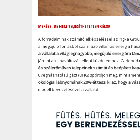
MERÉSZ, DE NEM TELJESÍTHETETLEN CÉLOK
A forradalminak számító elképzeléssel az Ingka Grou
a megújuló forrásból származó villamos energia haszn
a vállalat a világ legnagyobb, megújuló energiára tám
járulni a klímaváltozás elleni küzdelemhez. Carlehed 
és szélerőműves telepeinek számát és beépített kap
üvegházhatású gázt (ÜHG) spóroljon meg, mint amennyi
ökológiai lábnyomának 20%-át teszi ki az, hogy a vásá
modell bevezetésével a vállalat.