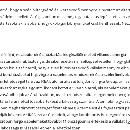
ról, hogy a svéd bútorgyártó és -kereskedő mennyire elhivatott az alter
édelme mellett. A cég azonban most még egy hatalmas lépést tett, amive
áztartásoknak is abban, hogy ökológiai lábnyomukat csökkenthessék. Néz
tfólióját, és
a bútorok és háztartási kiegészítők mellett villamos energia
háztartásoknak biztosítja, de siker esetén nem elképzelhetetlen, hogy glo
több hír is szólt arról, hogy a svéd bútorkereskedő vállalat mennyire elhiv
si beruházásokat hajt végre a napelemes rendszerek és a szélerőművek
n lehetőséget talált az IKEA bútor áruházat tulajdonló Ingka Group, amive
etkező: az Ingka együttműködést kötött a Svea Solarral, aki napelemeket 
ásárolhatják az áruházakban, majd a rendszer által megtermelt energiát
tána felár nélkül továbbértékesít a lakosság számára. A termelő-fogyasz
nyében meghatározott összeget fizetnek meg. A termelést és fogyasztást pe
ják követni. Az IKEA ezt az új modellt, ahogy korábban is írtuk egyelőre c
szóban forgó napelemeket további 11 országban is értékesíti a vállalat.
Íg
lakossága is részesül ebben a lehetőségben.