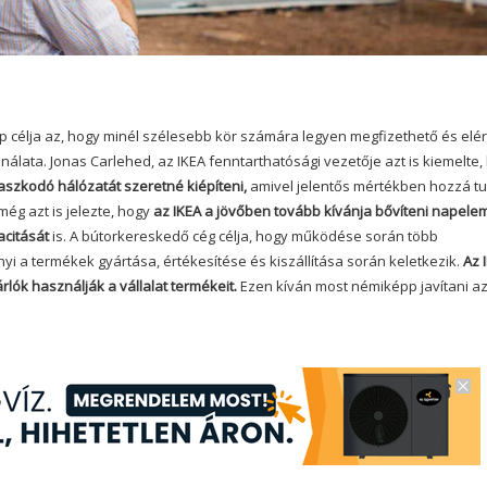
p célja az, hogy minél szélesebb kör számára legyen megfizethető és elé
álata. Jonas Carlehed, az IKEA fenntarthatósági vezetője azt is kiemelte,
aszkodó hálózatát szeretné kiépíteni,
amivel jelentős mértékben hozzá t
még azt is jelezte, hogy
az IKEA a jövőben tovább kívánja bővíteni napele
acitását
is. A bútorkereskedő cég célja, hogy működése során több
 a termékek gyártása, értékesítése és kiszállítása során keletkezik.
Az 
rlók használják a vállalat termékeit.
Ezen kíván most némiképp javítani az