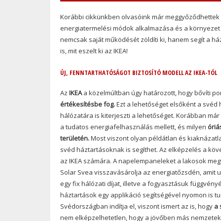
Korábbi cikkünkben olvasóink már meggyőződhettek ar
energiatermelési módok alkalmazása és a környezet v
nemcsak saját működését zöldíti ki, hanem segít a h
is, mit eszelt ki az IKEA!
ÚJ, FENNTARTHATÓSÁGOT BIZTOSÍTÓ MODELL AZ IKEA-TÓL
Az
IKEA
a közelmúltban úgy határozott, hogy bővíti por
értékesítésbe fog.
Ezt a lehetőséget elsőként a svéd 
hálózatára is kiterjeszti a lehetőséget. Korábban már 
a tudatos energiafelhasználás mellett, és milyen
óriá
területén.
Most viszont olyan példátlan és kiaknázatla
svéd háztartásoknak is segíthet. Az elképzelés a köv
az IKEA számára. A napelempaneleket a lakosok megv
Solar Svea visszavásárolja az energiatőzsdén, amit u
egy fix hálózati díjat, illetve a fogyasztásuk függvé
háztartások egy applikáció segítségével nyomon is tud
Svédországban indítja el, viszont ismert az is, hogy
a 
nem elképzelhetetlen, hogy a jövőben más nemzetek 