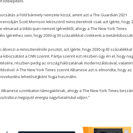
 kitelepíteni.
ocsátás a Föld bármely nemzete közül, amint azt a The Guardian 2021
enciáján Scott Morrison leköszönő miniszterelnök csak azt ígérte, hogy 
ze elmarad a többi ipari nemzet ígéretétől, ahogy a The New York Times
is ígérethez sem, hogy 2030-ig 30 százalékkal csökkenti a metánkibocsát
i átveszi a miniszterelnöki posztot, azt ígérte, hogy 2030-ig 43 százalékkal
la kibocsátást a CNN szerint. Pártja szerint ezt részben úgy éri el, hogy n
ntésére, részben pedig az ország hálózatának modernizálásával, valamin
ésével. A The New York Times szerint Albanese azt is elmondta, hogy az
 növekedési lehetőségként fogja használni.
Albanese szombaton támogatóinak, ahogy a The New York Times beszám
usztrália a megújuló energia nagyhatalmává váljon.”