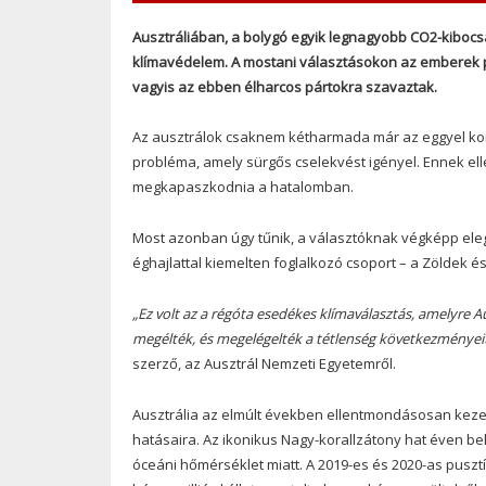
Ausztráliában, a bolygó egyik legnagyobb CO2-kibocsá
klímavédelem. A mostani választásokon az emberek p
vagyis az ebben élharcos pártokra szavaztak.
Az ausztrálok csaknem kétharmada már az eggyel korá
probléma, amely sürgős cselekvést igényel. Ennek elle
megkapaszkodnia a hatalomban.
Most azonban úgy tűnik, a választóknak végképp elegük
éghajlattal kiemelten foglalkozó csoport – a Zöldek 
„Ez volt az a régóta esedékes klímaválasztás, amelyre 
megélték, és megelégelték a tétlenség következményeit
szerző, az Ausztrál Nemzeti Egyetemről.
Ausztrália az elmúlt években ellentmondásosan kezelt
hatásaira. Az ikonikus Nagy-korallzátony hat éven b
óceáni hőmérséklet miatt. A 2019-es és 2020-as pusztí