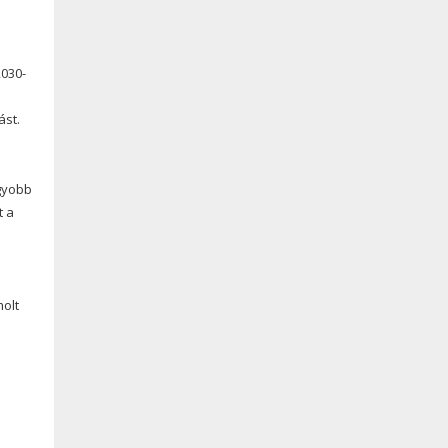
2030-
ást.
agyobb
t a
olt