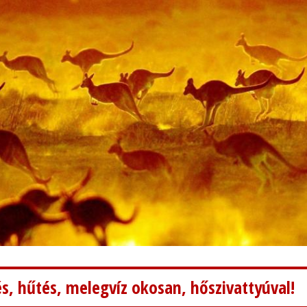
s, hűtés, melegvíz okosan, hőszivattyúval!