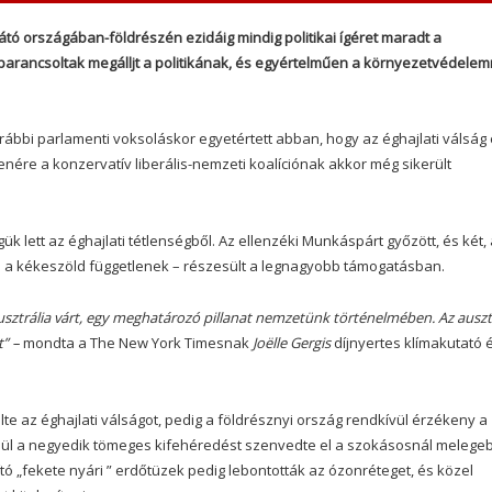
tó országában-földrészén ezidáig mindig politikai ígéret maradt a
arancsoltak megálljt a politikának, és egyértelműen a környezetvédelem
bbi parlamenti voksoláskor egyetértett abban, hogy az éghajlati válság
nére a konzervatív liberális-nemzeti koalíciónak akkor még sikerült
 lett az éghajlati tétlenségből. Az ellenzéki Munkáspárt győzött, és két,
és a kékeszöld függetlenek – részesült a legnagyobb támogatásban.
Ausztrália várt, egy meghatározó pillanat nemzetünk történelmében. Az auszt
” –
mondta a The New York Timesnak
Joëlle Gergis
díjnyertes klímakutató 
e az éghajlati válságot, pedig a földrésznyi ország rendkívül érzékeny a
elül a negyedik tömeges kifehéredést szenvedte el a szokásosnál melege
tó „fekete nyári ” erdőtüzek pedig lebontották az ózonréteget, és közel