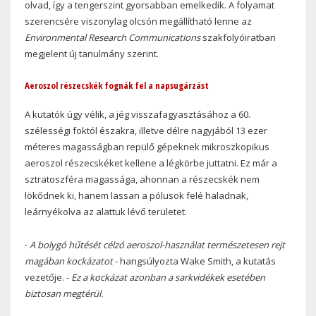
olvad, így a tengerszint gyorsabban emelkedik. A folyamat
szerencsére viszonylag olcsón megállítható lenne az
Environmental Research Communications
szakfolyóiratban
megjelent új tanulmány szerint.
Aeroszol részecskék fognák fel a napsugárzást
A kutatók úgy vélik, a jég visszafagyasztásához a 60.
szélességi foktól északra, illetve délre nagyjából 13 ezer
méteres magasságban repülő gépeknek mikroszkopikus
aeroszol részecskéket kellene a légkörbe juttatni. Ez már a
sztratoszféra magassága, ahonnan a részecskék nem
lökődnek ki, hanem lassan a pólusok felé haladnak,
leárnyékolva az alattuk lévő területet.
-
A bolygó hűtését célzó aeroszol-használat természetesen rejt
magában kockázatot
- hangsúlyozta Wake Smith, a kutatás
vezetője. -
Ez a kockázat azonban a sarkvidékek esetében
biztosan megtérül.