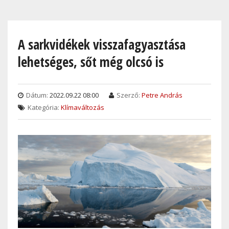
Skip
to
main
A sarkvidékek visszafagyasztása
content
lehetséges, sőt még olcsó is
Dátum:
2022.09.22 08:00
Szerző:
Petre András
Kategória:
Klímaváltozás