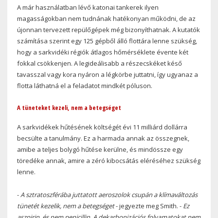
A már használatban lévő katonai tankerek ilyen
magasságokban nem tudnának hatékonyan működni, de az
újonnan tervezett repülőgépek még bizonyíthatnak. A kutatók
számítása szerint egy 125 gépből álló flottára lenne szükség,
hogy a sarkvidéki régiók átlagos hőmérséklete évente két
fokkal csökkenjen. A legideálisabb a részecskéket késő
tavasszal vagy kora nyáron a légkörbe juttatni, így ugyanaz a
flotta láthatná el a feladatot mindkét póluson.
A tüneteket kezeli, nem a betegséget
A sarkvidékek hűtésének költségét évi 11 milliárd dollárra
becsülte a tanulmány. Ez a harmada annak az összegnek,
amibe a teljes bolygó hűtése kerülne, és mindössze egy
töredéke annak, amire a zéró kibocsátás eléréséhez szükség
lenne.
-
A sztratoszférába juttatott aeroszolok csupán a klímaváltozás
tünetét kezelik, nem a betegséget
- jegyezte meg Smith. -
Ez
aszpirin, és nem penicillin. A dekarbonizációs folyamatokat nem