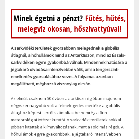
Minek égetni a pénzt?
Fűtés, hűtés,
melegvíz okosan, hőszivattyúval!
A sarkvidéki területek gyorsabban melegednek a globális
átlagnál, a hőhullámok mind az Antarktiszon, mind az Északi-
sarkvidéken egyre gyakoribbá válnak. Mindennek hatására a
jégtakaró olvadása intenzívebbé válik, ami a tengerszint-
emelkedés gyorsulásához vezet. A folyamat azonban
megállítható, méghozzá viszonylag olcsón.
Az elmúlt csaknem 50 évben az arktiszi régióban majdnem
négyszer nagyobb volt a felmelegedés mértéke a globális
átlaghoz képest - erről számoltak be nemrég a finn
meteorológiai intézet kutatói. A sarkvidéki területek sokkal
jobban kitettek a klímaváltozásnak, mint a Föld más régiói. A
hőhullámok egyre gyakoribbak, a jégtakaró intenzívebben