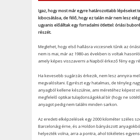
Igaz, hogy most már egyre határozottabb lépéseket 
kibocsátása, de félő, hogy ez talán már nem lesz el
ugyanis előálltak egy forradalmi ötlettel: óriási bub
részét.
Meglehet, hogy első hallásra viccesnek tűnik az óriás
nem is mai, már az 1980-as években is voltak hasonl
amely képes visszaverni a Napból érkező fény egy részé
Ha kevesebb sugárzás érkezik, nem lesz annyira mel
megvalósítani. Egyrészt egy hatalmas, de tényleg
nag
anyagból kellene készülnie, ami méretéhez képest vis
megfelelő optikai tulajdonságokkal bír (hogy ne sötét
anyagot pedig nem találni minden sarkon.
Az eredeti elképzelések egy 2000 kilométer széles sze
Barcelonáig érne, és a Holdon bányászott anyagokból é
helyezték volna, arra a pontra, ahol tökéletes egyens