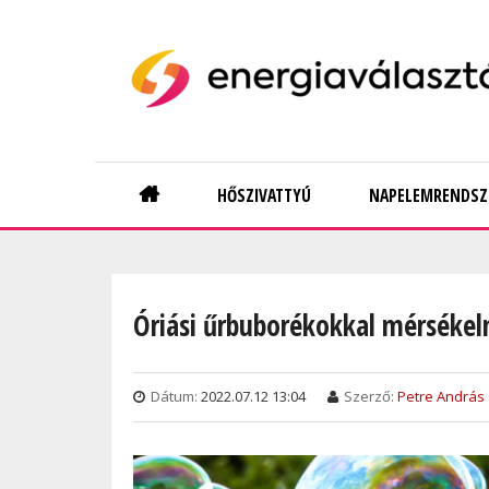
Skip
to
main
content
Main
HŐSZIVATTYÚ
NAPELEMRENDSZ
navigation
Óriási űrbuborékokkal mérséke
Dátum:
2022.07.12 13:04
Szerző:
Petre András