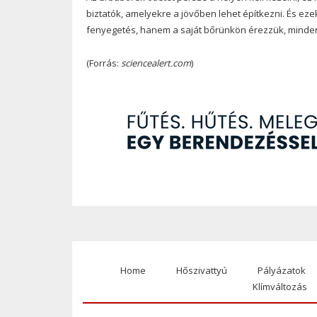
biztatók, amelyekre a jövőben lehet építkezni. És ez
fenyegetés, hanem a saját bőrünkön érezzük, minden l
(Forrás:
sciencealert.com
)
Home
Hőszivattyú
Pályázatok
Footer
Klímváltozás
menu