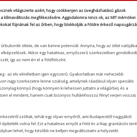
tesznek világszerte azért, hogy csökkenjen az üvegházhatású gázok
ég a klímaváltozás megfékezésére. Aggodalomra nincs ok, az MIT mérnökei
orékokat fújnának fel az űrben, hogy blokkolják a Földre érkező napsugárz
i űrbuborék ötlete, de van benne potenciál. Annyira, hogy az ötlet valójáb
ó elképzelések. Akkor egy hatalmas, ernyőszerű szerkezetben gondolkodt
t, így az nem éri el a földfelszínt.
eg - az elv elméletben igen egyszerű. Gyakorlatban már nehezebb
yon nagy
szerkezetre lenne szükség, amelynek ráadásul olyan speciális
zonylag könnyű (hogy könnyen ki lehessen juttatni a világűrbe), és a
ítsen el mindent, hanem csak bizonyos hullámhosszú fényt verjen vissza). 
rkezetről szóltak, tehát egy olyan ernyőről, ami Budapesttől nagyjából
pítették volna fel. Ezt a hatalmas ernyőt a Föld és a Nap gravitációs ter
úlyban lehet, hogy később ne kelljen megváltoztatni a helyzetét.