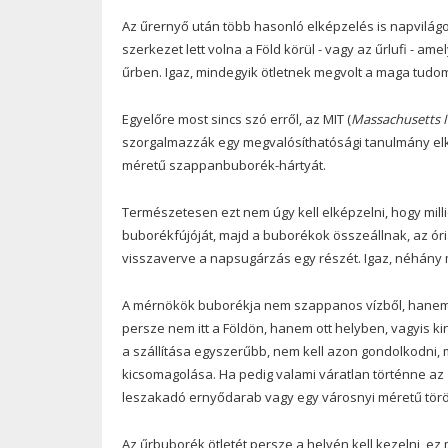
Az űrernyő után több hasonló elképzelés is napvilágot
szerkezet lett volna a Föld körül - vagy az űrlufi - am
űrben. Igaz, mindegyik ötletnek megvolt a maga tudomá
Egyelőre most sincs szó erről, az MIT (
Massachusetts I
szorgalmazzák egy megvalósíthatósági tanulmány elké
méretű szappanbuborék-hártyát.
Természetesen ezt nem úgy kell elképzelni, hogy milli
buborékfújóját, majd a buborékok összeállnak, az óri
visszaverve a napsugárzás egy részét. Igaz, néhány m
A mérnökök buborékja nem szappanos vízből, hanem olv
persze nem itt a Földön, hanem ott helyben, vagyis ki
a szállítása egyszerűbb, nem kell azon gondolkodni, 
kicsomagolása. Ha pedig valami váratlan történne az
leszakadó ernyődarab vagy egy városnyi méretű törö
Az űrbuborék ötletét persze a helyén kell kezelni, e