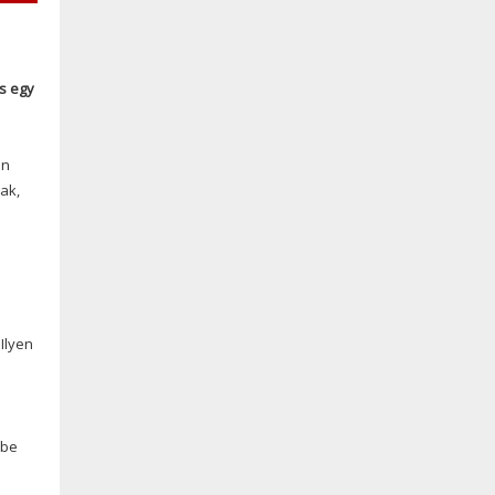
ás egy
an
ak,
Ilyen
ébe