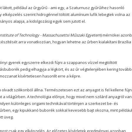
 látott, például az űrgyűrű - ami egy, a Szaturnusz gyűrűihez hasonló
ely elképzelés szerint hidrogénnel töltött alumínium lufik lebegtek volna az
nyos alapja, a kidolgozásig egyik sem jutott el.
nstitute of Technology - Massachusettsi Műszaki Egyetem
) mérnökei azon
szítését arra vonatkozóan, hogyan lehetne az űrben kialakítani Brazília
ónyi gyerek egyszerre elkezdi fújni a szappanos vízzel megtöltött
ásbuborék pedig elhagyja a légkört, és az űr végtelenjében kering tovább
ozzanat kísértetiesen hasonlít erre a képre.
adt szilikonból állna. Természetesen ezt az anyagot is fel kellene fújni
nt a világűrben. A technológia előnye, hogy mivel nem szilárd anyagról van
milyen különleges origami technikával történjen a szerkezet be- és
 űrben, egy kipukkanó buborék sokkal kevesebb bajt okozna, mint példáu
tt üveg.
z most csak egy elképzelés. Az előzetes kísérletek eredményei azonban