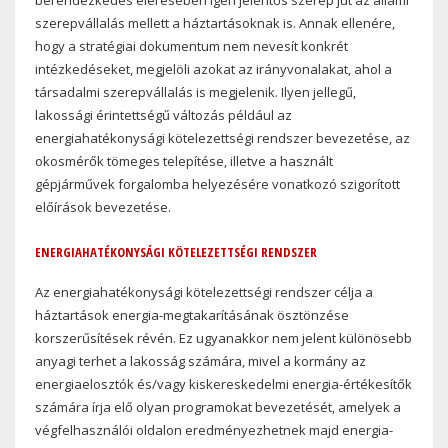
szerepvállalás mellett a háztartásoknak is. Annak ellenére,
hogy a stratégiai dokumentum nem nevesít konkrét
intézkedéseket, megjelöli azokat az irányvonalakat, ahol a
társadalmi szerepvállalás is megjelenik. Ilyen jellegű,
lakossági érintettségű változás például az
energiahatékonysági kötelezettségi rendszer bevezetése, az
okosmérők tömeges telepítése, illetve a használt
gépjárművek forgalomba helyezésére vonatkozó szigorított
előírások bevezetése.
ENERGIAHATÉKONYSÁGI KÖTELEZETTSÉGI RENDSZER
Az energiahatékonysági kötelezettségi rendszer célja a
háztartások energia-megtakarításának ösztönzése
korszerűsítések révén. Ez ugyanakkor nem jelent különösebb
anyagi terhet a lakosság számára, mivel a kormány az
energiaelosztók és/vagy kiskereskedelmi energia-értékesítők
számára írja elő olyan programokat bevezetését, amelyek a
végfelhasználói oldalon eredményezhetnek majd energia-