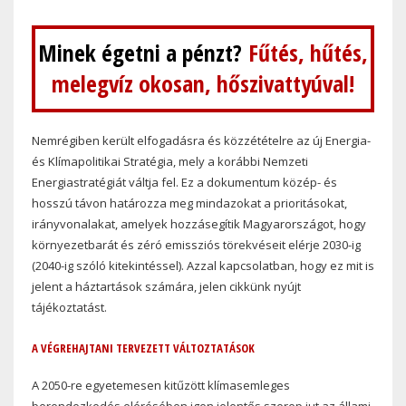
Minek égetni a pénzt?
Fűtés, hűtés,
melegvíz okosan, hőszivattyúval!
Nemrégiben került elfogadásra és közzétételre az új Energia-
és Klímapolitikai Stratégia, mely a korábbi Nemzeti
Energiastratégiát váltja fel. Ez a dokumentum közép- és
hosszú távon határozza meg mindazokat a prioritásokat,
irányvonalakat, amelyek hozzásegítik Magyarországot, hogy
környezetbarát és zéró emissziós törekvéseit elérje 2030-ig
(2040-ig szóló kitekintéssel). Azzal kapcsolatban, hogy ez mit is
jelent a háztartások számára, jelen cikkünk nyújt
tájékoztatást.
A VÉGREHAJTANI TERVEZETT VÁLTOZTATÁSOK
A 2050-re egyetemesen kitűzött klímasemleges
berendezkedés elérésében igen jelentős szerep jut az állami