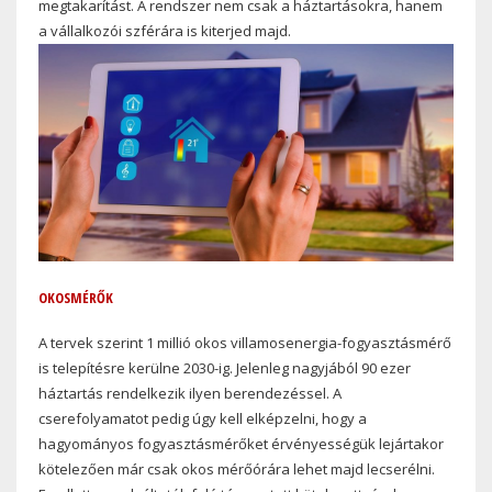
megtakarítást. A rendszer nem csak a háztartásokra, hanem
a vállalkozói szférára is kiterjed majd.
OKOSMÉRŐK
A tervek szerint 1 millió okos villamosenergia-fogyasztásmérő
is telepítésre kerülne 2030-ig. Jelenleg nagyjából 90 ezer
háztartás rendelkezik ilyen berendezéssel. A
cserefolyamatot pedig úgy kell elképzelni, hogy a
hagyományos fogyasztásmérőket érvényességük lejártakor
kötelezően már csak okos mérőórára lehet majd lecserélni.