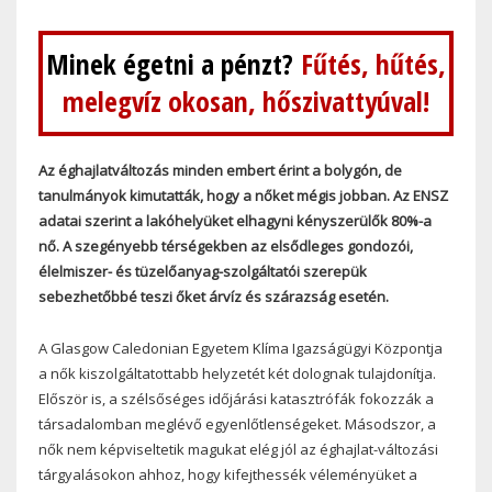
Minek égetni a pénzt?
Fűtés, hűtés,
melegvíz okosan, hőszivattyúval!
Az éghajlatváltozás minden embert érint a bolygón, de
tanulmányok kimutatták, hogy a nőket mégis jobban. Az ENSZ
adatai szerint a lakóhelyüket elhagyni kényszerülők 80%-a
nő. A szegényebb térségekben az elsődleges gondozói,
élelmiszer- és tüzelőanyag-szolgáltatói szerepük
sebezhetőbbé teszi őket árvíz és szárazság esetén.
A Glasgow Caledonian Egyetem Klíma Igazságügyi Központja
a nők kiszolgáltatottabb helyzetét két dolognak tulajdonítja.
Először is, a szélsőséges időjárási katasztrófák fokozzák a
társadalomban meglévő egyenlőtlenségeket. Másodszor, a
nők nem képviseltetik magukat elég jól az éghajlat-változási
tárgyalásokon ahhoz, hogy kifejthessék véleményüket a