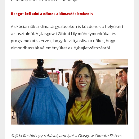
Hangot kell adni a nőknek a klímavédelemben is
A skóciai nők a klímatárgyalásokon is küzdenek a helyükért
az asztalnál. A glasgow-i Gilded Lily műhelymunkákat és
programokat szervez, hogy felvilágosítsa a nőket, hogy
elmondhassák véleményüket az éghajlatváltozásról.
Sajida Rashid egy ruhával, amelyet a Glasgow Climate Sisters