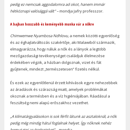
pedig ez nemcsak aggodalomra ad okot, hanem immár
hétköznapi valósággá vált" –
mondja Jafry professzor.
A bajban hosszabb és keményebb munka vár a nőkre
Chimwemwe Nyambosa Ndhlovu,
a nemek közötti egyenlőség
és az éghajlatváltozás szakértője, aki Malawiból származik,
elmagyarázza, hogy náluk a nők és a lányok a legtöbb
mezőgazdasági tevékenységet családjuk élelmezése
érdekében végzik, a házban dolgoznak, vizet és fát
gyűjtenek, mindezt „természetesen” fizetés nélkül.
És ezek az egyenlőtlenül érzett kihívások egyre nehezebbek
az áradások és szárazság miatt, amelyek problémákat
okoznak a termésben és a víz higiéniájában. Ráadásul a
feszültség nemi alapú erőszakhoz vezethet.
„A klímatárgyalásokon is sok férfit látunk az asztaloknál, a nők
pedig még mindig hátul foglalnak helyet. Így nőknek nehéz
bemutatni az érzéseinket” –
mondja.