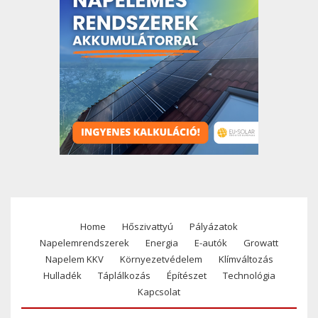
Home
Hőszivattyú
Pályázatok
Footer
Napelemrendszerek
Energia
E-autók
Growatt
menu
Napelem KKV
Környezetvédelem
Klímváltozás
Hulladék
Táplálkozás
Építészet
Technológia
Kapcsolat