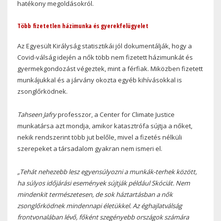
hatékony megoldásokról.
Több fizetetlen házimunka és gyerekfelügyelet
Az Egyesült Királyság statisztikái jól dokumentálják, hogy a
Covid-válság idején a nők több nem fizetett házimunkát és
gyermekgondozást végeztek, mint a férfiak. Miközben fizetett
munkájukkal és a járvány okozta egyéb kihívásokkal is
zsonglőrködnek.
Tahseen Jafry
professzor, a Center for Climate Justice
munkatársa azt mondja, amikor katasztrófa sújtja a nőket,
nekik rendszerint több jut belőle, mivel a fizetés nélküli
szerepeket a társadalom gyakran nem ismeri el.
„Tehát nehezebb lesz egyensúlyozni a munkák-terhek között,
ha súlyos időjárási események sújtják például Skóciát. Nem
mindenkit természetesen, de sok háztartásban a nők
zsonglőrködnek mindennapi életükkel. Az éghajlatválság
frontvonalában lévő, főként szegényebb országok számára