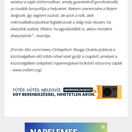
vezetsz a saját otthonodban, amely gyerekekről gondoskodik,
az tovább bonyolítja a helyzetet. Nekem szerencsére a férjem
dolgozik, így segíteni tudott, de azok a nők, akik
mikrovállalkozásokkal foglalkoznak a világ más részein, ha
elveszítik ezeket, főként, ha egyedülállók is, akkor mindent
elvesztettek” –
mondja.
(Forrás: bbc.com/news; Címlapfotó:
Noaga Ouèda (jobbra) a
közösségében élő többi nővel vizet gyűjt a csapból, amelyet a
közösségében telepített napenergiával működő víztorony táplál
- www.oxfam.org
)