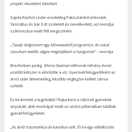
projekt részeként készített
Sajida Rashid szülei eredetileg Pakisztánból érkeztek
Skóciába, és bár ő itt született és nevelkedett, azt mondja,
származása miatt félt megszólalni.
„Tavaly dolgoztam egy klímavezetői programon, és sokat
tanultam belőle, végre megtaláltam a hangomat” –
mondja.
Brechinben pedig
Shona Seaman
otthonát néhány évvel
ezelőtt kétszer is elöntötte a víz. Gyermekfelügyelőként az
árvíz után átmenetileg, később végleg be kellett zárnia
üzletét.
És kit érintett a leginkább? Rajta kívül a rábízott gyerekek
anyukáit, akik munkájuk miatt az utolsó pillanatban találtak
gyerekfelügyeletet.
„Az árvíz traumatikus és kaotikus volt. És ha egy vállalkozást