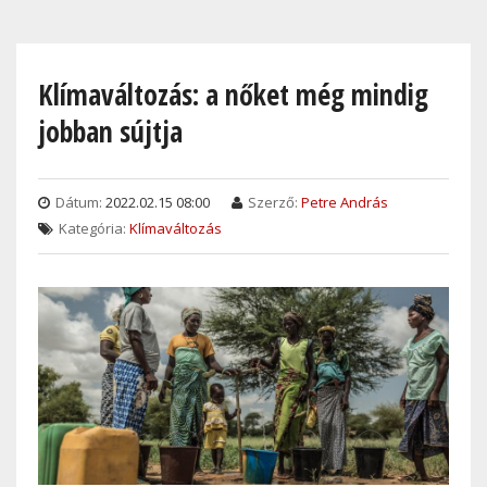
Skip
to
main
Klímaváltozás: a nőket még mindig
content
jobban sújtja
Dátum:
2022.02.15 08:00
Szerző:
Petre András
Kategória:
Klímaváltozás