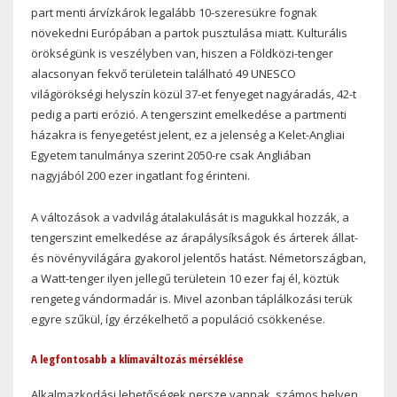
part menti árvízkárok legalább 10-szeresükre fognak
növekedni Európában a partok pusztulása miatt. Kulturális
örökségünk is veszélyben van, hiszen a Földközi-tenger
alacsonyan fekvő területein található 49 UNESCO
világörökségi helyszín közül 37-et fenyeget nagyáradás, 42-t
pedig a parti erózió. A tengerszint emelkedése a partmenti
házakra is fenyegetést jelent, ez a jelenség a Kelet-Angliai
Egyetem tanulmánya szerint 2050-re csak Angliában
nagyjából 200 ezer ingatlant fog érinteni.
A változások a vadvilág átalakulását is magukkal hozzák, a
tengerszint emelkedése az árapálysíkságok és árterek állat-
és növényvilágára gyakorol jelentős hatást. Németországban,
a Watt-tenger ilyen jellegű területein 10 ezer faj él, köztük
rengeteg vándormadár is. Mivel azonban táplálkozási terük
egyre szűkül, így érzékelhető a populáció csökkenése.
A legfontosabb a klímaváltozás mérséklése
Alkalmazkodási lehetőségek persze vannak, számos helyen