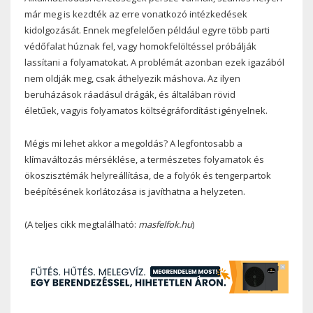
már meg is kezdték az erre vonatkozó intézkedések
kidolgozását. Ennek megfelelően például egyre több parti
védőfalat húznak fel, vagy homokfelöltéssel próbálják
lassítani a folyamatokat. A problémát azonban ezek igazából
nem oldják meg, csak áthelyezik máshova. Az ilyen
beruházások ráadásul drágák, és általában rövid
életűek, vagyis folyamatos költségráfordítást igényelnek.
Mégis mi lehet akkor a megoldás? A legfontosabb a
klímaváltozás mérséklése, a természetes folyamatok és
ökoszisztémák helyreállítása, de a folyók és tengerpartok
beépítésének korlátozása is javíthatna a helyzeten.
(A teljes cikk megtalálható:
masfelfok.hu
)