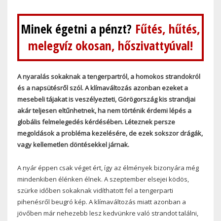
Minek égetni a pénzt?
Fűtés, hűtés,
melegvíz okosan, hőszivattyúval!
A nyaralás sokaknak a tengerpartról, a homokos strandokról
és a napsütésről szól. A klímaváltozás azonban ezeket a
mesebeli tájakat is veszélyezteti, Görögország kis strandjai
akár teljesen eltűnhetnek, ha nem történik érdemi lépés a
globális felmelegedés kérdésében. Léteznek persze
megoldások a probléma kezelésére, de ezek sokszor drágák,
vagy kellemetlen döntésekkel járnak.
A nyár éppen csak véget ért, így az élmények bizonyára még
mindenkiben élénken élnek. A szeptember elsejei ködös,
szürke időben sokaknak vidíthatott fel a tengerparti
pihenésről beugró kép. A klímaváltozás miatt azonban a
jövőben már nehezebb lesz kedvünkre való strandot találni,