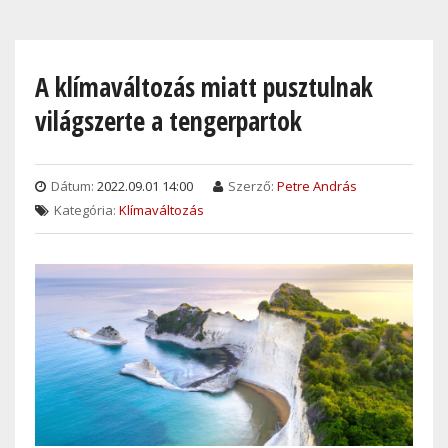
Skip
to
main
A klímaváltozás miatt pusztulnak
content
világszerte a tengerpartok
Dátum:
2022.09.01 14:00
Szerző:
Petre András
Kategória:
Klímaváltozás