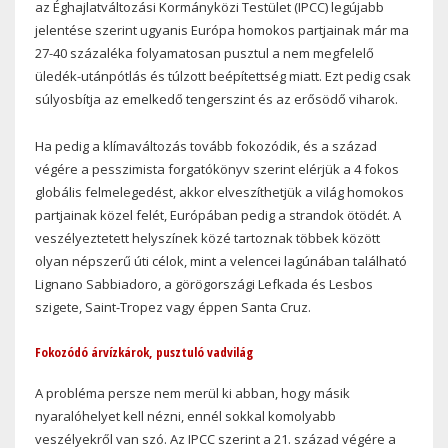
az Éghajlatváltozási Kormányközi Testület (IPCC) legújabb
jelentése szerint ugyanis Európa homokos partjainak már ma
27-40 százaléka folyamatosan pusztul a nem megfelelő
üledék-utánpótlás és túlzott beépítettség miatt. Ezt pedig csak
súlyosbítja az emelkedő tengerszint és az erősödő viharok.
Ha pedig a klímaváltozás tovább fokozódik, és a század
végére a pesszimista forgatókönyv szerint elérjük a 4 fokos
globális felmelegedést, akkor elveszíthetjük a világ homokos
partjainak közel felét, Európában pedig a strandok ötödét. A
veszélyeztetett helyszínek közé tartoznak többek között
olyan népszerű úti célok, mint a velencei lagúnában található
Lignano Sabbiadoro, a görögországi Lefkada és Lesbos
szigete, Saint-Tropez vagy éppen Santa Cruz.
Fokozódó árvízkárok, pusztuló vadvilág
A probléma persze nem merül ki abban, hogy másik
nyaralóhelyet kell nézni, ennél sokkal komolyabb
veszélyekről van szó. Az IPCC szerint a 21. század végére a