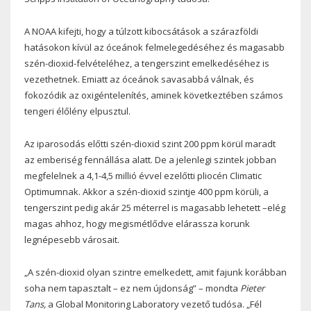
A NOAA kifejti, hogy a túlzott kibocsátások a szárazföldi
hatásokon kívül az óceánok felmelegedéséhez és magasabb
szén-dioxid-felvételéhez, a tengerszint emelkedéséhez is
vezethetnek. Emiatt az óceánok savasabbá válnak, és
fokozódik az oxigéntelenítés, aminek következtében számos
tengeri élőlény elpusztul.
Az iparosodás előtti szén-dioxid szint 200 ppm körül maradt
az emberiség fennállása alatt. De a jelenlegi szintek jobban
megfelelnek a 4,1-4,5 millió évvel ezelőtti pliocén Climatic
Optimumnak. Akkor a szén-dioxid szintje 400 ppm körüli, a
tengerszint pedig akár 25 méterrel is magasabb lehetett –elég
magas ahhoz, hogy megismétlődve elárassza korunk
legnépesebb városait.
„A szén-dioxid olyan szintre emelkedett, amit fajunk korábban
soha nem tapasztalt – ez nem újdonság” – mondta
Pieter
Tans,
a Global Monitoring Laboratory vezető tudósa. „Fél