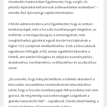
növekedés határozottan figyelmeztet, hogy sürgős, és
jelentős lépéseket kell tennünk a klímavédelem érdekében” –
mondta
Rick Spinrad
egy sajtóközleményben.
A NOAA adminisztrátora arra figyelmeztet, hogy az emberi
tevékenységek, mint a fosszilis tüzelőanyagok elégetése, az
erdőirtás, a mezőgazdaság és a cementgyártás, más
üvegházhatású gázokkal együtt durván hozzájárulnak a
légkör CO2-szintjének emelkedéséhez. Ezek a kibocsátások
együttesen felfogják a hőt, amely egyébként kikerülne a
Földről, ami extrém hőséghez és időjárási eseményekhez,
áradásokhoz, hurrikánokhoz, erdőtüzekhez és aszályokhoz
vezet.
„Elszomorító, hogy hiányzik belőlünk a kollektív akaraterő a
kibocsátás veszedelmes növekedésének lelassításához.
Lehet, hogy a fosszilis tüzelőanyagok felhasználása már nem
gyorsul, de még mindig csúcssebességgel száguldunk a
globális katasztrófa felé” – sajnálkozik
Charles David Keeling,
a
Scripps Institution of Oceanography tudósa.