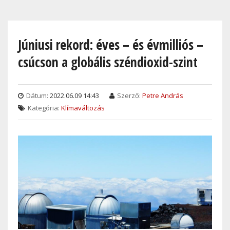
Skip
to
main
Júniusi rekord: éves – és évmilliós –
content
csúcson a globális széndioxid-szint
Dátum:
2022.06.09 14:43
Szerző:
Petre András
Kategória:
Klímaváltozás