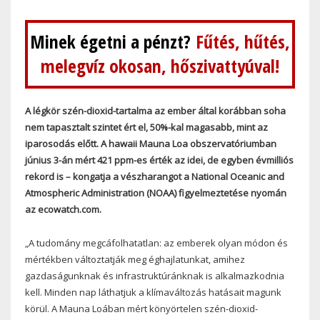
Minek égetni a pénzt?
Fűtés, hűtés,
melegvíz okosan, hőszivattyúval!
A légkör szén-dioxid-tartalma az ember által korábban soha
nem tapasztalt szintet ért el, 50%-kal magasabb, mint az
iparosodás előtt. A hawaii Mauna Loa obszervatóriumban
június 3-án mért 421 ppm-es érték az idei, de egyben évmilliós
rekord is – kongatja a vészharangot a National Oceanic and
Atmospheric Administration (NOAA) figyelmeztetése nyomán
az ecowatch.com.
„A tudomány megcáfolhatatlan: az emberek olyan módon és
mértékben változtatják meg éghajlatunkat, amihez
gazdaságunknak és infrastruktúránknak is alkalmazkodnia
kell. Minden nap láthatjuk a klímaváltozás hatásait magunk
körül. A Mauna Loában mért könyörtelen szén-dioxid-