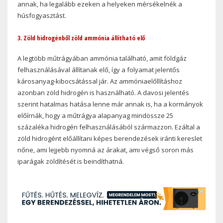
annak, ha legalább ezeken a helyeken mérsékelnék a
húsfogyasztást.
3. Zöld hidrogénből zöld ammónia állítható elő
A legtöbb műtrágyában ammónia található, amit földgáz
felhasználásával állítanak elő, így a folyamat jelentős
károsanyag-kibocsátással jár. Az ammóniaelőllításhoz
azonban zöld hidrogén is használható. A davosi jelentés
szerint hatalmas hatása lenne már annak is, ha a kormányok
előírnák, hogy a műtrágya alapanyag mindössze 25
százaléka hidrogén felhasználásából származzon. Ezáltal a
zöld hidrogént előállítani képes berendezések iránti kereslet
nőne, ami lejjebb nyomná az árakat, ami végső soron más
iparágak zöldítését is beindíthatná.