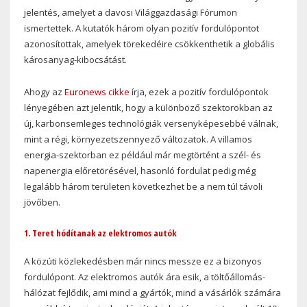
jelentés, amelyet a davosi Világgazdasági Fórumon
ismertettek. A kutatók három olyan pozitív fordulópontot
azonosítottak, amelyek törekedéire csökkenthetik a globális
károsanyag-kibocsátást.
Ahogy az
Euronews cikke
írja, ezek a pozitív fordulópontok
lényegében azt jelentik, hogy a különböző szektorokban az
új, karbonsemleges technológiák versenyképesebbé válnak,
mint a régi, környezetszennyező változatok. A villamos
energia-szektorban ez például már megtörtént a szél- és
napenergia előretörésével, hasonló fordulat pedig még
legalább három területen következhet be a nem túl távoli
jövőben.
1. Teret hódítanak az elektromos autók
A közúti közlekedésben már nincs messze ez a bizonyos
fordulópont. Az elektromos autók ára esik, a töltőállomás-
hálózat fejlődik, ami mind a gyártók, mind a vásárlók számára