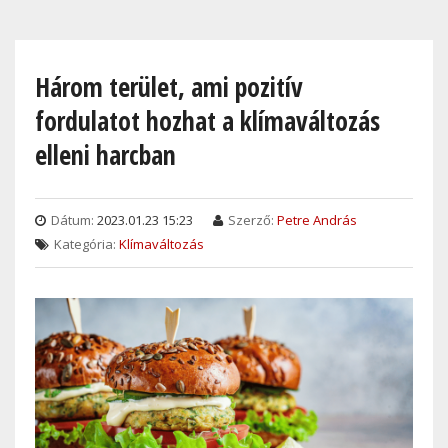
Skip
to
main
Három terület, ami pozitív
content
fordulatot hozhat a klímaváltozás
elleni harcban
Dátum:
2023.01.23 15:23
Szerző:
Petre András
Kategória:
Klímaváltozás