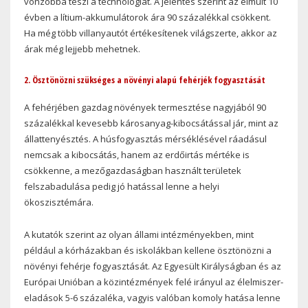
vonzóbbá teszi a technológiát. A jelentés szerint az elmúlt 10
évben a lítium-akkumulátorok ára 90 százalékkal csökkent.
Ha még több villanyautót értékesítenek világszerte, akkor az
árak még lejjebb mehetnek.
2. Ösztönözni szükséges a növényi alapú fehérjék fogyasztását
A fehérjében gazdag növények termesztése nagyjából 90
százalékkal kevesebb károsanyag-kibocsátással jár, mint az
állattenyésztés. A húsfogyasztás mérséklésével ráadásul
nemcsak a kibocsátás, hanem az erdőirtás mértéke is
csökkenne, a mezőgazdaságban használt területek
felszabadulása pedig jó hatással lenne a helyi
ökoszisztémára.
A kutatók szerint az olyan állami intézményekben, mint
például a kórházakban és iskolákban kellene ösztönözni a
növényi fehérje fogyasztását. Az Egyesült Királyságban és az
Európai Unióban a közintézmények felé irányul az élelmiszer-
eladások 5-6 százaléka, vagyis valóban komoly hatása lenne