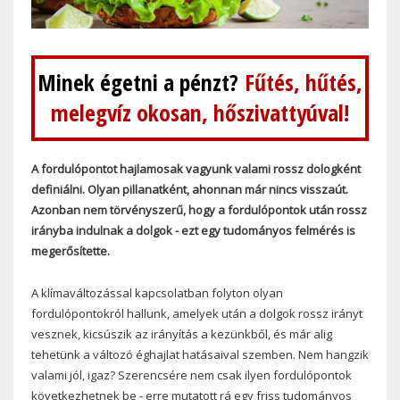
Minek égetni a pénzt?
Fűtés, hűtés,
melegvíz okosan, hőszivattyúval!
A fordulópontot hajlamosak vagyunk valami rossz dologként
definiálni. Olyan pillanatként, ahonnan már nincs visszaút.
Azonban nem törvényszerű, hogy a fordulópontok után rossz
irányba indulnak a dolgok - ezt egy tudományos felmérés is
megerősítette.
A klímaváltozással kapcsolatban folyton olyan
fordulópontokról hallunk, amelyek után a dolgok rossz irányt
vesznek, kicsúszik az irányítás a kezünkből, és már alig
tehetünk a változó éghajlat hatásaival szemben. Nem hangzik
valami jól, igaz? Szerencsére nem csak ilyen fordulópontok
következhetnek be - erre mutatott rá egy friss tudományos