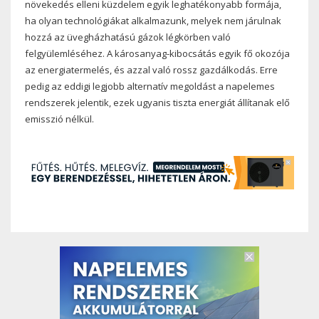
növekedés elleni küzdelem egyik leghatékonyabb formája,
ha olyan technológiákat alkalmazunk, melyek nem járulnak
hozzá az üvegházhatású gázok légkörben való
felgyülemléséhez. A károsanyag-kibocsátás egyik fő okozója
az energiatermelés, és azzal való rossz gazdálkodás. Erre
pedig az eddigi legjobb alternatív megoldást a napelemes
rendszerek jelentik, ezek ugyanis tiszta energiát állítanak elő
emisszió nélkül.