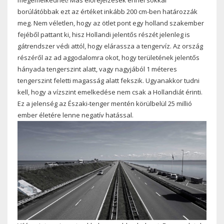
borúlátóbbak ezt az értéket inkább 200 cm-ben határozzák
meg. Nem véletlen, hogy az ötlet pont egy holland szakember
fejéből pattant ki, hisz Hollandi jelentős részét jelenleg is
gátrendszer védi attól, hogy elárassza a tengervíz. Az ország
részéről az ad aggodalomra okot, hogy területének jelentős
hányada tengerszint alatt, vagy nagyjából 1 méteres
tengerszint feletti magasság alatt fekszik. Ugyanakkor tudni
kell, hogy a vízszint emelkedése nem csak a Hollandiát érinti.
Ez a jelenség az Északi-tenger mentén körülbelül 25 millió
ember életére lenne negatív hatással.