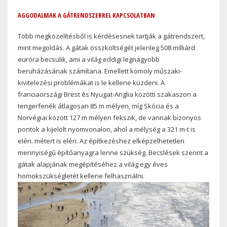
AGGODALMAK A GÁTRENDSZERREL KAPCSOLATBAN
Több megközelítésből is kérdésesnek tartják a gátrendszert,
mint megoldás. A gátak összköltségét jelenleg 508 milliárd
euróra becsülik, ami a világ eddigi legnagyobb
beruházásának számítana. Emellett komoly műszaki-
kivitelezési problémákat is le kellene küzdeni. A
franciaországi Brest és Nyugat-Anglia közötti szakaszon a
tengerfenék átlagosan 85 m mélyen, míg Skócia és a
Norvégiai között 127 m mélyen fekszik, de vannak bizonyos
pontok a kijelölt nyomvonalon, ahol a mélység a 321 m-t is
eléri. métert is eléri. Az építkezéshez elképzelhetetlen
mennyiségű építőanyagra lenne szükség. Becslések szerint a
gátak alapjának megépítéséhez a világ egy éves
homokszükségletét kellene felhasználni.