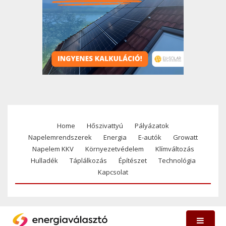
Home
Hőszivattyú
Pályázatok
Footer
Napelemrendszerek
Energia
E-autók
Growatt
menu
Napelem KKV
Környezetvédelem
Klímváltozás
Hulladék
Táplálkozás
Építészet
Technológia
Kapcsolat