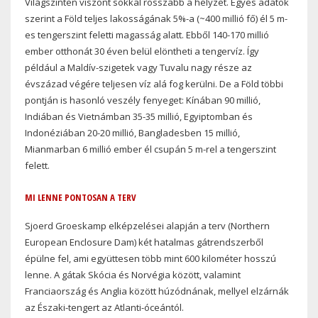
Világszinten viszont sokkal rosszabb a helyzet. Egyes adatok
szerint a Föld teljes lakosságának 5%-a (~400 millió fő) él 5 m-
es tengerszint feletti magasság alatt. Ebből 140-170 millió
ember otthonát 30 éven belül elöntheti a tengervíz. Így
például a Maldív-szigetek vagy Tuvalu nagy része az
évszázad végére teljesen víz alá fog kerülni. De a Föld többi
pontján is hasonló veszély fenyeget: Kínában 90 millió,
Indiában és Vietnámban 35-35 millió, Egyiptomban és
Indonéziában 20-20 millió, Bangladesben 15 millió,
Mianmarban 6 millió ember él csupán 5 m-rel a tengerszint
felett.
MI LENNE PONTOSAN A TERV
Sjoerd Groeskamp elképzelései alapján a terv (Northern
European Enclosure Dam) két hatalmas gátrendszerből
épülne fel, ami együttesen több mint 600 kilométer hosszú
lenne. A gátak Skócia és Norvégia között, valamint
Franciaország és Anglia között húzódnának, mellyel elzárnák
az Északi-tengert az Atlanti-óceántól.