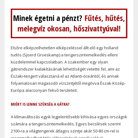
Minek égetni a pénzt?
Fűtés, hűtés,
melegvíz okosan, hőszivattyúval!
Elsőre elképzelhetetlen elképzeléssel állt elő egy holland
tudós (Sjoerd Groeskamp) a tengerszintemelkedés elleni
küzdelemmel kapcsolatban. A szakember egy olyan
gátrendszer kialakításának lehetőségét vetette fel, ami az
Északi-tengert választaná el az Atlanti-óceántól, és annak
folyamatosan magasodó vízszintjétől megóvva Észak-Közép-
Európa alacsonyan fekvő területeit.
MIÉRT IS LENNE SZÜKSÉG A GÁTRA?
A klímaváltozás egyik legjelentősebb kihívása egyes országok
számára a tengerszintemelkedés. Egyes becslések szerint
2100-ra a világtengerek átlagos szintje akár 50-80 cm-rel is
megemelkedhet! Más előrejelzések ennél sokkal