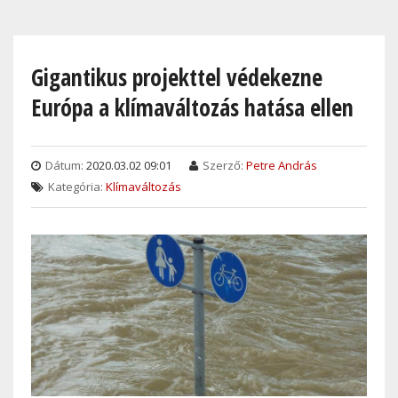
Skip
to
main
Gigantikus projekttel védekezne
content
Európa a klímaváltozás hatása ellen
Dátum:
2020.03.02 09:01
Szerző:
Petre András
Kategória:
Klímaváltozás