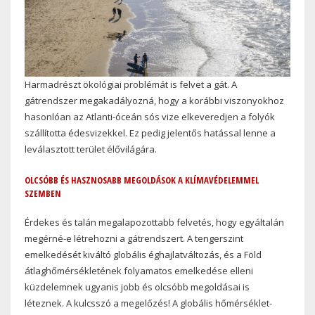
Harmadrészt ökológiai problémát is felvet a gát. A
gátrendszer megakadályozná, hogy a korábbi viszonyokhoz
hasonlóan az Atlanti-óceán sós vize elkeveredjen a folyók
szállította édesvizekkel. Ez pedig jelentős hatással lenne a
leválasztott terület élővilágára.
OLCSÓBB ÉS HASZNOSABB MEGOLDÁSOK A KLÍMAVÉDELEMMEL
SZEMBEN
Érdekes és talán megalapozottabb felvetés, hogy egyáltalán
megérné-e létrehozni a gátrendszert. A tengerszint
emelkedését kiváltó globális éghajlatváltozás, és a Föld
átlaghőmérsékletének folyamatos emelkedése elleni
küzdelemnek ugyanis jobb és olcsóbb megoldásai is
léteznek. A kulcsszó a megelőzés! A globális hőmérséklet-