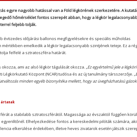
ozás egyre nagyobb hatással van a Föld légkörének szerkezetére. A kutatá
legedő hőmérséklet fontos szerepét abban, hogy a légkör legalacsonyab
rrel feljebb tolják.
bb évtizedes időjárási ballonos megfigyelésekre és speciális műholdas
mértékben emelkedik a légkör legalacsonyabb szintjének teteje. Ez a rég
lja felfelé a sztratoszféra határát.
 okozza, ami az alsó légkör tágulását okozza.
„Ez egyértelmű jele a légköri
ti Légkörkutató Központ (NCAR) tudósa és az új tanulmány társszerzője.
„
atváltozás minden egyéb bizonyítéka mellett, hogy az üvegházhatású gázok
 ártanak
zférát a stabilabb sztratoszférától. Magassága az évszaktól függően körül
az egyenlítőnél. Elhelyezkedése fontos a kereskedelmi pilóták számára, aki
lencia elkerülése érdekében, illetve heves zivatarok esetén játszik szere