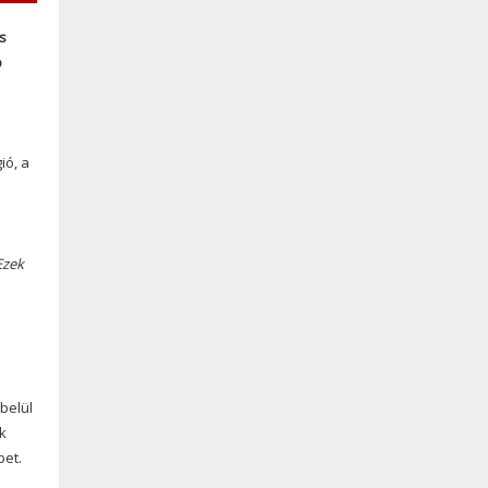
s
b
ió, a
Ezek
belül
k
pet.