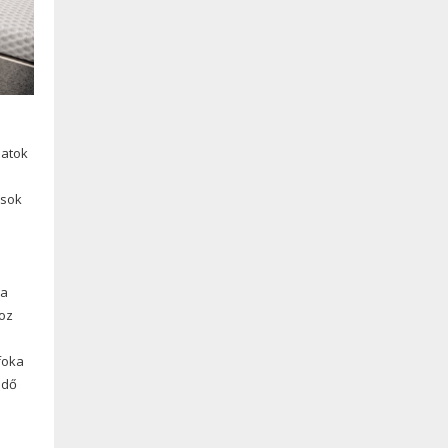
latok
ások
 a
hoz
foka
edő